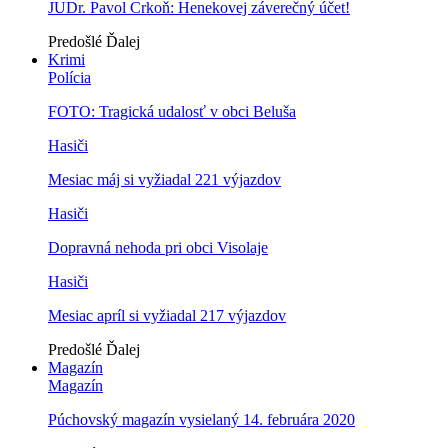
JUDr. Pavol Crkoň: Henekovej záverečný účet!
Predošlé
Ďalej
Krimi
Polícia
FOTO: Tragická udalosť v obci Beluša
Hasiči
Mesiac máj si vyžiadal 221 výjazdov
Hasiči
Dopravná nehoda pri obci Visolaje
Hasiči
Mesiac apríl si vyžiadal 217 výjazdov
Predošlé
Ďalej
Magazín
Magazín
Púchovský magazín vysielaný 14. februára 2020