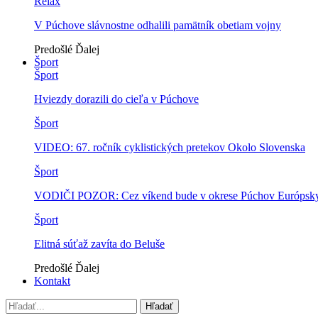
Relax
V Púchove slávnostne odhalili pamätník obetiam vojny
Predošlé
Ďalej
Šport
Šport
Hviezdy dorazili do cieľa v Púchove
Šport
VIDEO: 67. ročník cyklistických pretekov Okolo Slovenska
Šport
VODIČI POZOR: Cez víkend bude v okrese Púchov Európsky p
Šport
Elitná súťaž zavíta do Beluše
Predošlé
Ďalej
Kontakt