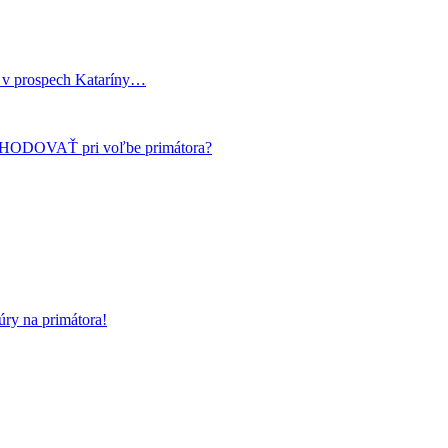
i v prospech Kataríny…
HODOVAŤ pri voľbe primátora?
ry na primátora!