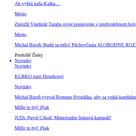
Ak vyhrá naša Katka…
Mesto
Zneužil Vladimír Taraba svoje postavenie v predvolebnom boj
Mesto
Michal Bizoň: Budú sa môcť Púchovčania SLOBODNE ROZ
Predošlé
Ďalej
Novinky
Novinky
KLBKO pani Henekovej
Novinky
Michal Bizoň vyzval Romana Hvizdáka, aby sa vzdal kandidatú
Môže to byť iNak
JUDr. Pavol Crkoň: Mimoriadne špinavá kampaň!
Môže to byť iNak