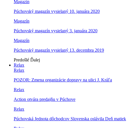
Magazín
Púchovský magazín vysielaný 10. januára 2020
Magazín
Púchovský magazín vysielaný 3. januára 2020
Magazín
Púchovský magazín vysielaný 13. decembra 2019
Predošlé
Ďalej
Relax
Relax
POZOR: Zmena organizácie dopravy na ulici J. Kráľa
Relax
Action otvára predajňu v Púchove
Relax
Púchovská Jednota dôchodcov Slovenska oslávila Deň matiek