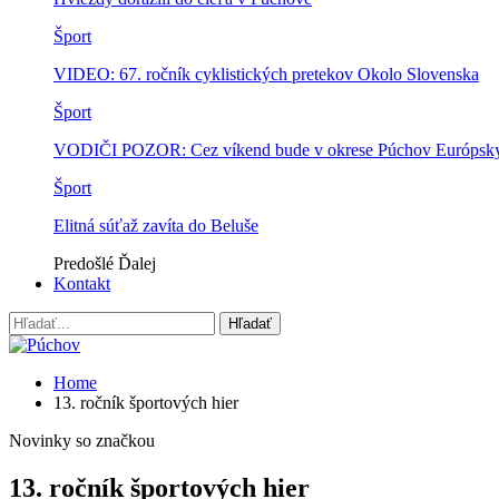
Šport
VIDEO: 67. ročník cyklistických pretekov Okolo Slovenska
Šport
VODIČI POZOR: Cez víkend bude v okrese Púchov Európsky p
Šport
Elitná súťaž zavíta do Beluše
Predošlé
Ďalej
Kontakt
Home
13. ročník športových hier
Novinky so značkou
13. ročník športových hier