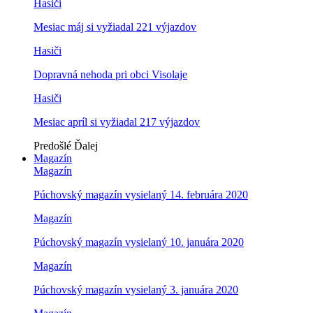
Hasiči
Mesiac máj si vyžiadal 221 výjazdov
Hasiči
Dopravná nehoda pri obci Visolaje
Hasiči
Mesiac apríl si vyžiadal 217 výjazdov
Predošlé
Ďalej
Magazín
Magazín
Púchovský magazín vysielaný 14. februára 2020
Magazín
Púchovský magazín vysielaný 10. januára 2020
Magazín
Púchovský magazín vysielaný 3. januára 2020