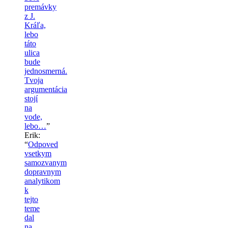
premávky
z J.
Kráľa,
lebo
táto
ulica
bude
jednosmerná.
Tvoja
argumentácia
stojí
na
vode,
lebo…
”
Erik
:
“
Odpoved
vsetkym
samozvanym
dopravnym
analytikom
k
tejto
teme
dal
na