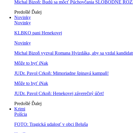
Michal Bizoň: Budú sa môcť Púchovčania SLOBODNE ROZ
Predošlé
Ďalej
Novinky
Novinky
KLBKO pani Henekovej
Novinky
Michal Bizoň vyzval Romana Hvizdáka, aby sa vzdal kandidatú
Môže to byť iNak
JUDr. Pavol Crkoň: Mimoriadne špinavá kampaň!
Môže to byť iNak
JUDr. Pavol Crkoň: Henekovej záverečný účet!
Predošlé
Ďalej
Krimi
Polícia
FOTO: Tragická udalosť v obci Beluša