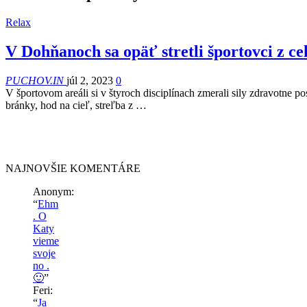
Relax
V Dohňanoch sa opäť stretli športovci z c
PUCHOV.IN
júl 2, 2023
0
V športovom areáli si v štyroch disciplínach zmerali sily zdravotne p
bránky, hod na cieľ, streľba z …
NAJNOVŠIE KOMENTÁRE
Anonym
:
“
Ehm
. O
Katy
vieme
svoje
no .
🙂
”
Feri
:
“
Ja