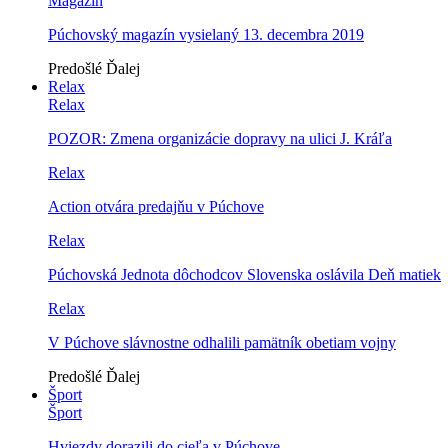
Magazín
Púchovský magazín vysielaný 13. decembra 2019
Predošlé
Ďalej
Relax
Relax
POZOR: Zmena organizácie dopravy na ulici J. Kráľa
Relax
Action otvára predajňu v Púchove
Relax
Púchovská Jednota dôchodcov Slovenska oslávila Deň matiek
Relax
V Púchove slávnostne odhalili pamätník obetiam vojny
Predošlé
Ďalej
Šport
Šport
Hviezdy dorazili do cieľa v Púchove