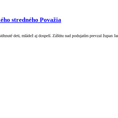
elého stredného Považia
ostihnuté deti, mládež aj dospelí. Záštitu nad podujatím prevzal župan