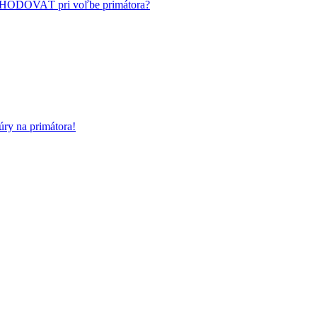
HODOVAŤ pri voľbe primátora?
ry na primátora!