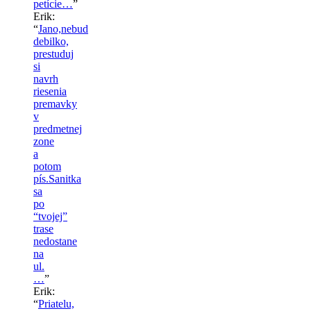
petície…
”
Erik
:
“
Jano,nebud
debilko,
prestuduj
si
navrh
riesenia
premavky
v
predmetnej
zone
a
potom
pís.Sanitka
sa
po
“tvojej”
trase
nedostane
na
ul.
…
”
Erik
:
“
Priatelu,