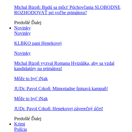
Michal Bizoň: Budú sa môcť Púchovčania SLOBODNE
ROZHODOVAŤ pri voľbe primátora?
Predošlé
Ďalej
Novinky
Novinky
KLBKO pani Henekovej
Novinky
Michal Bizoň vyzval Romana Hvizdáka, aby sa vzdal
kandidatúry na primátora!
Môže to byť iNak
JUDr. Pavol Crkoň: Mimoriadne špinavá kampaň!
Môže to byť iNak
JUDr. Pavol Crkoň: Henekovej záverečný účet!
Predošlé
Ďalej
Krimi
Polícia