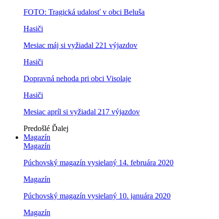
FOTO: Tragická udalosť v obci Beluša
Hasiči
Mesiac máj si vyžiadal 221 výjazdov
Hasiči
Dopravná nehoda pri obci Visolaje
Hasiči
Mesiac apríl si vyžiadal 217 výjazdov
Predošlé
Ďalej
Magazín
Magazín
Púchovský magazín vysielaný 14. februára 2020
Magazín
Púchovský magazín vysielaný 10. januára 2020
Magazín