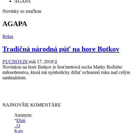
AGAPA
Novinky so značkou
AGAPA
Relax
Tradičná národná púť na hore Butkov
PUCHOV.IN
máj 17, 2018
0
Novinkou na hore Butkov je šesťmetrová socha Matky Božieho
milosrdenstva, ktorá má symbolicky držať ochrannú ruku nad celým
sanktuáriom.
NAJNOVŠIE KOMENTÁRE
Anonym
:
“
Ehm
. O
Katy