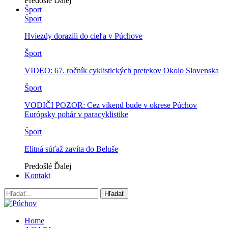
Predošlé
Ďalej
Šport
Šport
Hviezdy dorazili do cieľa v Púchove
Šport
VIDEO: 67. ročník cyklistických pretekov Okolo Slovenska
Šport
VODIČI POZOR: Cez víkend bude v okrese Púchov
Európsky pohár v paracyklistike
Šport
Elitná súťaž zavíta do Beluše
Predošlé
Ďalej
Kontakt
Home