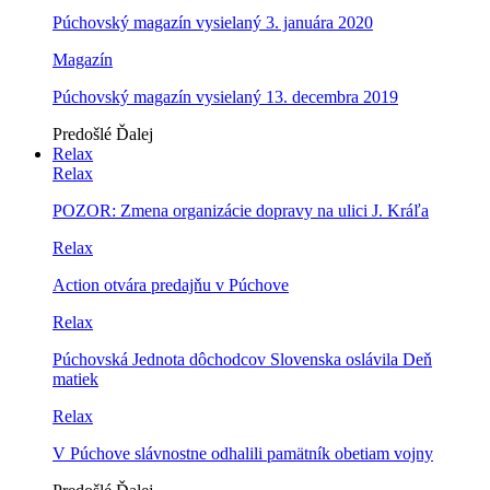
Púchovský magazín vysielaný 3. januára 2020
Magazín
Púchovský magazín vysielaný 13. decembra 2019
Predošlé
Ďalej
Relax
Relax
POZOR: Zmena organizácie dopravy na ulici J. Kráľa
Relax
Action otvára predajňu v Púchove
Relax
Púchovská Jednota dôchodcov Slovenska oslávila Deň
matiek
Relax
V Púchove slávnostne odhalili pamätník obetiam vojny