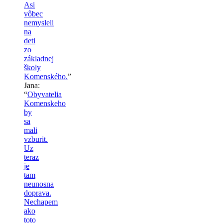
Asi
vôbec
nemysleli
na
deti
zo
základnej
školy
Komenského.
”
Jana
:
“
Obyvatelia
Komenskeho
by
sa
mali
vzburit.
Uz
teraz
je
tam
neunosna
doprava.
Nechapem
ako
toto