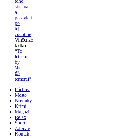
toho
stojana
a
poskakat
po
tej
cocotine
”
Vinčenzo
kktko
:
“
To
letisko
by
šlo
😊
temeraf
”
Púchov
Mesto
Novinky
Krimi
Magazín
Relax
Šport
Zdravie
Kontakt