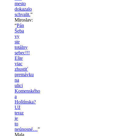
mesto
dokazalo
schvalit.
”
Miroslav
:
“
Pán
Šeba
vy
ste
totálny
sebec!!!
Ešte
viac
zhustiť
premávku
na
ulici
Komenského
a
Hoštínska?
Už
teraz
je
to
neúnosné…
”
Mala