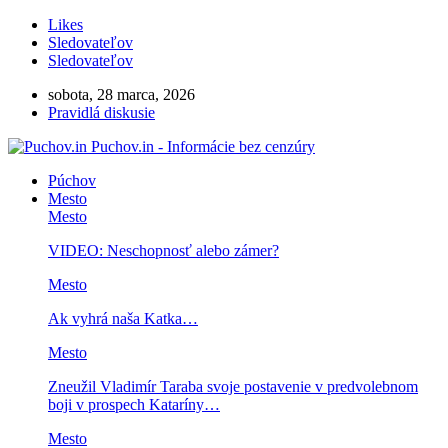
Likes
Sledovateľov
Sledovateľov
sobota, 28 marca, 2026
Pravidlá diskusie
Puchov.in - Informácie bez cenzúry
Púchov
Mesto
Mesto
VIDEO: Neschopnosť alebo zámer?
Mesto
Ak vyhrá naša Katka…
Mesto
Zneužil Vladimír Taraba svoje postavenie v predvolebnom
boji v prospech Kataríny…
Mesto