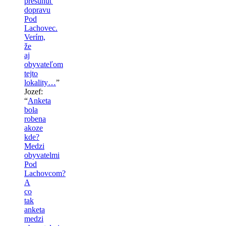
presunúť
dopravu
Pod
Lachovec.
Verím,
že
aj
obyvateľom
tejto
lokality…
”
Jozef
:
“
Anketa
bola
robena
akoze
kde?
Medzi
obyvatelmi
Pod
Lachovcom?
A
co
tak
anketa
medzi