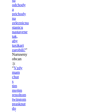
su
odchody
a
prichody
na
zeleznicnu
stanicu
nastavene
tak,
aby
taxikari
zarobili?
”
Naruseny
obcan
:)
:
“
Vzdy
mam
chut
s
tim
mojim
renoltom
twingom
prasknut
do