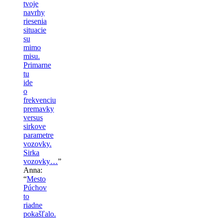
tvoje
navrhy
riesenia
situacie
su
mimo
misu.
Primarne
tu
ide
o
frekvenciu
premavky
versus
sirkove
parametre
vozovky.
Sirka
vozovky…
”
Anna
:
“
Mesto
Púchov
to
riadne
pokašľalo.