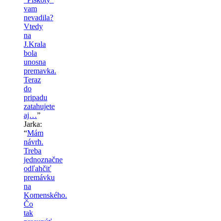
vam
nevadila?
Vtedy
na
J.Krala
bola
unosna
premavka.
Teraz
do
pripadu
zatahujete
aj…
”
Jarka
:
“
Mám
návrh.
Treba
jednoznačne
odľahčiť
premávku
na
Komenského.
Čo
tak