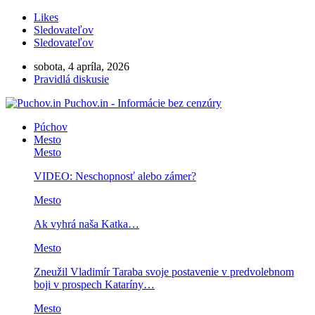
Likes
Sledovateľov
Sledovateľov
sobota, 4 apríla, 2026
Pravidlá diskusie
Puchov.in - Informácie bez cenzúry
Púchov
Mesto
Mesto
VIDEO: Neschopnosť alebo zámer?
Mesto
Ak vyhrá naša Katka…
Mesto
Zneužil Vladimír Taraba svoje postavenie v predvolebnom
boji v prospech Kataríny…
Mesto