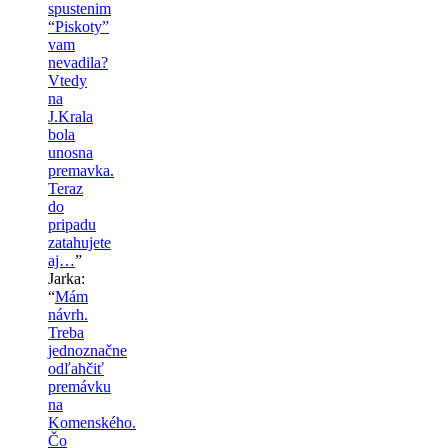
spustenim
“Piskoty”
vam
nevadila?
Vtedy
na
J.Krala
bola
unosna
premavka.
Teraz
do
pripadu
zatahujete
aj…
”
Jarka
:
“
Mám
návrh.
Treba
jednoznačne
odľahčiť
premávku
na
Komenského.
Čo