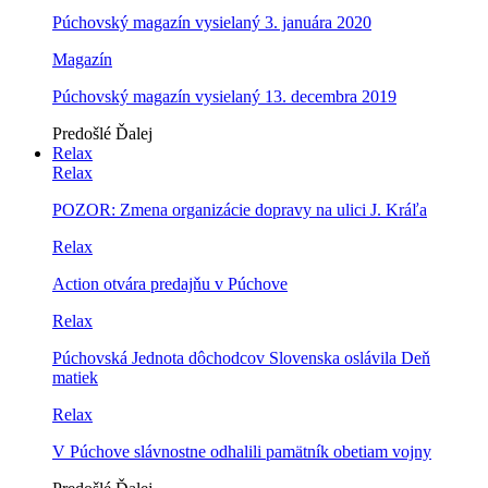
Púchovský magazín vysielaný 3. januára 2020
Magazín
Púchovský magazín vysielaný 13. decembra 2019
Predošlé
Ďalej
Relax
Relax
POZOR: Zmena organizácie dopravy na ulici J. Kráľa
Relax
Action otvára predajňu v Púchove
Relax
Púchovská Jednota dôchodcov Slovenska oslávila Deň
matiek
Relax
V Púchove slávnostne odhalili pamätník obetiam vojny