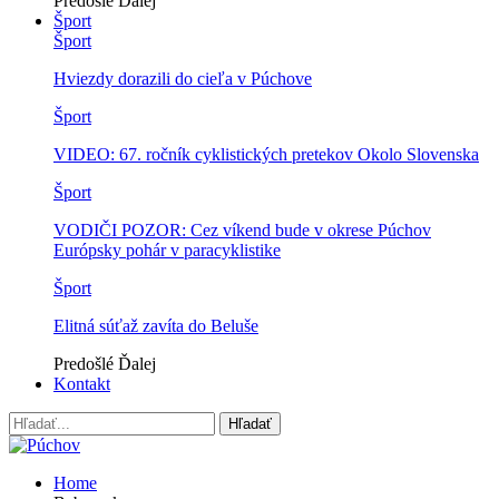
Predošlé
Ďalej
Šport
Šport
Hviezdy dorazili do cieľa v Púchove
Šport
VIDEO: 67. ročník cyklistických pretekov Okolo Slovenska
Šport
VODIČI POZOR: Cez víkend bude v okrese Púchov
Európsky pohár v paracyklistike
Šport
Elitná súťaž zavíta do Beluše
Predošlé
Ďalej
Kontakt
Home