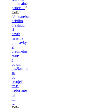
minimálne
petície…
”
Erik
:
“
Jano,nebud
debilko,
prestuduj
si
navrh
riesenia
premavky
v
predmetnej
zone
a
potom
pís.Sanitka
sa
po
“tvojej”
trase
nedostane
na
ul.
…
”
Erik
: