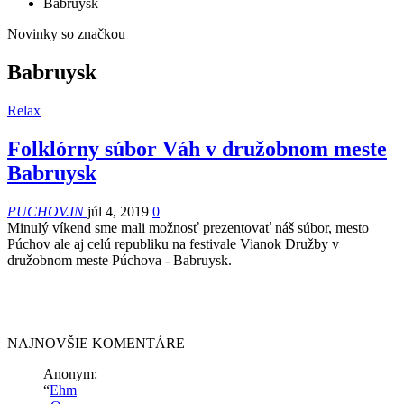
Babruysk
Novinky so značkou
Babruysk
Relax
Folklórny súbor Váh v družobnom meste
Babruysk
PUCHOV.IN
júl 4, 2019
0
Minulý víkend sme mali možnosť prezentovať náš súbor, mesto
Púchov ale aj celú republiku na festivale Vianok Družby v
družobnom meste Púchova - Babruysk.
NAJNOVŠIE KOMENTÁRE
Anonym
:
“
Ehm