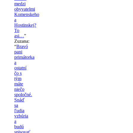
medzi
obyvatelmi
Komenskeho
a
Hostinskej?
To
asi…
”
Zuzana
:
“
Bravó
pani
primátorka
a
ostatní
čo s
tým
máte
niečo
spoločné.
Snáď
sa
ľudia
vzbúria
a
budú
spisovať