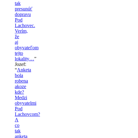
tak
presunúť
dopravu
Pod
Lachovec.
Verím,
že
aj
obyvateľom
tejto
lokality…
”
Jozef
:
“
Anketa
bola
robena
akoze
kde?
Medzi
obyvatelmi
Pod
Lachovcom?
A
co
tak
anketa