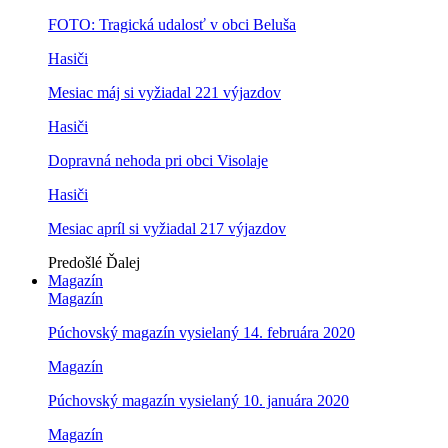
FOTO: Tragická udalosť v obci Beluša
Hasiči
Mesiac máj si vyžiadal 221 výjazdov
Hasiči
Dopravná nehoda pri obci Visolaje
Hasiči
Mesiac apríl si vyžiadal 217 výjazdov
Predošlé
Ďalej
Magazín
Magazín
Púchovský magazín vysielaný 14. februára 2020
Magazín
Púchovský magazín vysielaný 10. januára 2020
Magazín