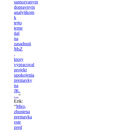
samozvanym
dopravnym
analytikom
k
tejto
teme
dal
na
zasadnuti
MsZ
,
ktory
vypracoval
projekt
upokojenia
premavky
na
JK.
…
”
Erik
:
“
Miro,
zhustena
premavka
este
pred