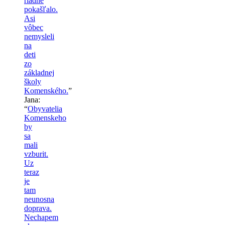
riadne
pokašľalo.
Asi
vôbec
nemysleli
na
deti
zo
základnej
školy
Komenského.
”
Jana
:
“
Obyvatelia
Komenskeho
by
sa
mali
vzburit.
Uz
teraz
je
tam
neunosna
doprava.
Nechapem