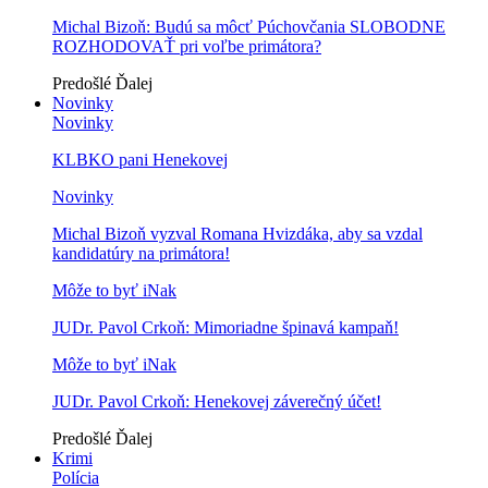
Michal Bizoň: Budú sa môcť Púchovčania SLOBODNE
ROZHODOVAŤ pri voľbe primátora?
Predošlé
Ďalej
Novinky
Novinky
KLBKO pani Henekovej
Novinky
Michal Bizoň vyzval Romana Hvizdáka, aby sa vzdal
kandidatúry na primátora!
Môže to byť iNak
JUDr. Pavol Crkoň: Mimoriadne špinavá kampaň!
Môže to byť iNak
JUDr. Pavol Crkoň: Henekovej záverečný účet!
Predošlé
Ďalej
Krimi
Polícia