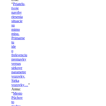
“
Priatelu,
tvoje
navrhy
riesenia
situacie
su
mimo
misu.
Primarne
tu
ide
o
frekvenciu
premavky
versus
sirkove
parametre
vozovky.
Sirka
vozovky…
”
Anna
:
“
Mesto
Púchov
to