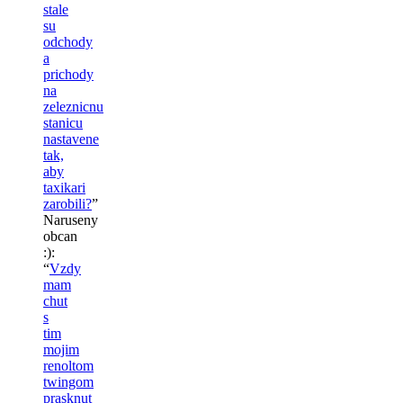
stale
su
odchody
a
prichody
na
zeleznicnu
stanicu
nastavene
tak,
aby
taxikari
zarobili?
”
Naruseny
obcan
:)
:
“
Vzdy
mam
chut
s
tim
mojim
renoltom
twingom
prasknut