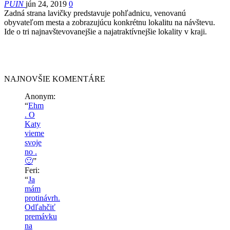
PUIN
jún 24, 2019
0
Zadná strana lavičky predstavuje pohľadnicu, venovanú
obyvateľom mesta a zobrazujúcu konkrétnu lokalitu na návštevu.
Ide o tri najnavštevovanejšie a najatraktívnejšie lokality v kraji.
NAJNOVŠIE KOMENTÁRE
Anonym
:
“
Ehm
. O
Katy
vieme
svoje
no .
🙂
”
Feri
:
“
Ja
mám
protinávrh.
Odľahčiť
premávku
na