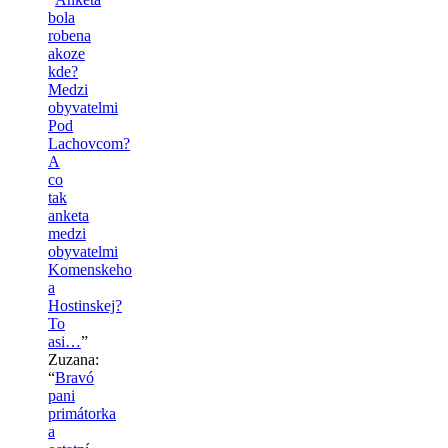
bola
robena
akoze
kde?
Medzi
obyvatelmi
Pod
Lachovcom?
A
co
tak
anketa
medzi
obyvatelmi
Komenskeho
a
Hostinskej?
To
asi…
”
Zuzana
:
“
Bravó
pani
primátorka
a