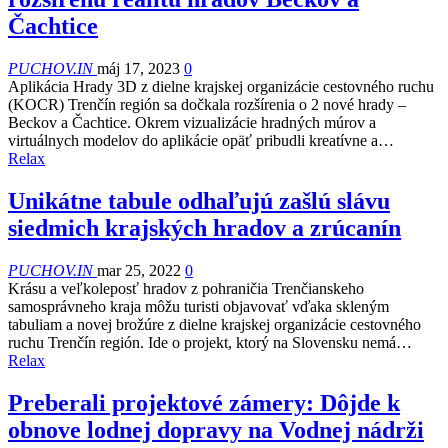
Čachtice
PUCHOV.IN
máj 17, 2023
0
Aplikácia Hrady 3D z dielne krajskej organizácie cestovného ruchu
(KOCR) Trenčín región sa dočkala rozšírenia o 2 nové hrady –
Beckov a Čachtice. Okrem vizualizácie hradných múrov a
virtuálnych modelov do aplikácie opäť pribudli kreatívne a…
Relax
Unikátne tabule odhaľujú zašlú slávu
siedmich krajských hradov a zrúcanín
PUCHOV.IN
mar 25, 2022
0
Krásu a veľkoleposť hradov z pohraničia Trenčianskeho
samosprávneho kraja môžu turisti objavovať vďaka skleným
tabuliam a novej brožúre z dielne krajskej organizácie cestovného
ruchu Trenčín región. Ide o projekt, ktorý na Slovensku nemá…
Relax
Preberali projektové zámery: Dôjde k
obnove lodnej dopravy na Vodnej nádrži