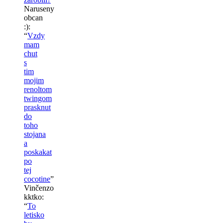
Naruseny
obcan
:)
:
“
Vzdy
mam
chut
s
tim
mojim
renoltom
twingom
prasknut
do
toho
stojana
a
poskakat
po
tej
cocotine
”
Vinčenzo
kktko
:
“
To
letisko