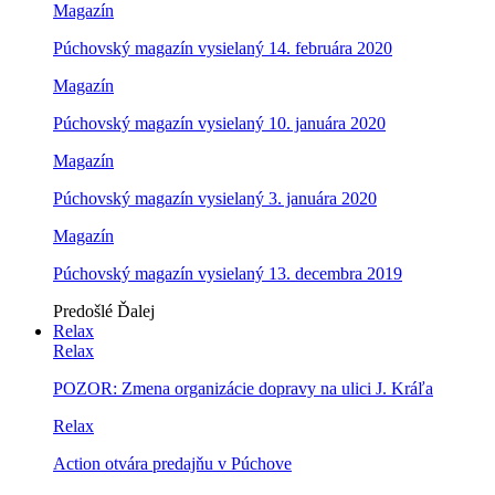
Magazín
Púchovský magazín vysielaný 14. februára 2020
Magazín
Púchovský magazín vysielaný 10. januára 2020
Magazín
Púchovský magazín vysielaný 3. januára 2020
Magazín
Púchovský magazín vysielaný 13. decembra 2019
Predošlé
Ďalej
Relax
Relax
POZOR: Zmena organizácie dopravy na ulici J. Kráľa
Relax
Action otvára predajňu v Púchove