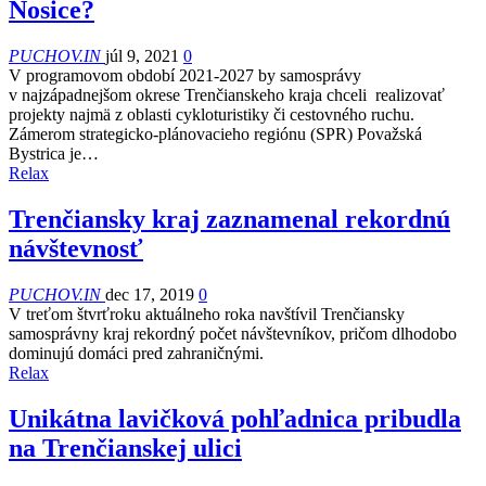
Nosice?
PUCHOV.IN
júl 9, 2021
0
V programovom období 2021-2027 by samosprávy
v najzápadnejšom okrese Trenčianskeho kraja chceli realizovať
projekty najmä z oblasti cykloturistiky či cestovného ruchu.
Zámerom strategicko-plánovacieho regiónu (SPR) Považská
Bystrica je…
Relax
Trenčiansky kraj zaznamenal rekordnú
návštevnosť
PUCHOV.IN
dec 17, 2019
0
V treťom štvrťroku aktuálneho roka navštívil Trenčiansky
samosprávny kraj rekordný počet návštevníkov, pričom dlhodobo
dominujú domáci pred zahraničnými.
Relax
Unikátna lavičková pohľadnica pribudla
na Trenčianskej ulici