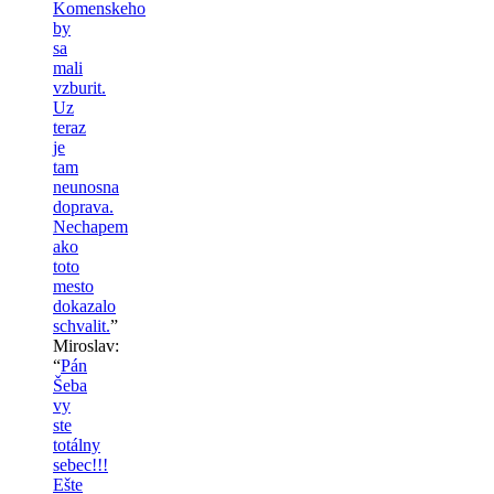
Komenskeho
by
sa
mali
vzburit.
Uz
teraz
je
tam
neunosna
doprava.
Nechapem
ako
toto
mesto
dokazalo
schvalit.
”
Miroslav
:
“
Pán
Šeba
vy
ste
totálny
sebec!!!
Ešte