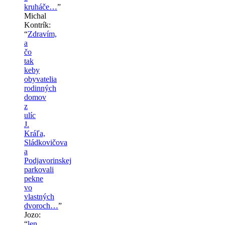
kruháče…
”
Michal
Kontrík
:
“
Zdravím,
a
čo
tak
keby
obyvatelia
rodinných
domov
z
ulíc
J.
Kráľa,
Sládkovičova
a
Podjavorinskej
parkovali
pekne
vo
vlastných
dvoroch…
”
Jozo
:
“
len