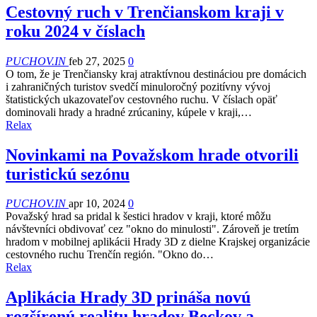
Cestovný ruch v Trenčianskom kraji v
roku 2024 v číslach
PUCHOV.IN
feb 27, 2025
0
O tom, že je Trenčiansky kraj atraktívnou destináciou pre domácich
i zahraničných turistov svedčí minuloročný pozitívny vývoj
štatistických ukazovateľov cestovného ruchu. V číslach opäť
dominovali hrady a hradné zrúcaniny, kúpele v kraji,…
Relax
Novinkami na Považskom hrade otvorili
turistickú sezónu
PUCHOV.IN
apr 10, 2024
0
Považský hrad sa pridal k šestici hradov v kraji, ktoré môžu
návštevníci obdivovať cez "okno do minulosti". Zároveň je tretím
hradom v mobilnej aplikácii Hrady 3D z dielne Krajskej organizácie
cestovného ruchu Trenčín región. "Okno do…
Relax
Aplikácia Hrady 3D prináša novú
rozšírenú realitu hradov Beckov a