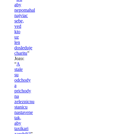
aby
nepomahal
najviac
sebe,
ved
kto
uz
len
dosleduje
charitu
”
Jozo
:
“
A
stale
su
odchody
a
prichody
na
zeleznicnu
stanicu
nastavene
tak,
aby
taxikari
zarobili?
”