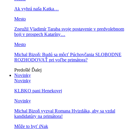
Ak vyhrá naša Katka…
Mesto
Zneužil Vladimír Taraba svoje postavenie v predvolebnom
boji v prospech Kataríny…
Mesto
Michal Bizoň: Budú sa môcť Púchovčania SLOBODNE
ROZHODOVAŤ pri voľbe primátora?
Predošlé
Ďalej
Novinky
Novinky
KLBKO pani Henekovej
Novinky
Michal Bizoň vyzval Romana Hvizdáka, aby sa vzdal
kandidatúry na primátora!
Môže to byť iNak