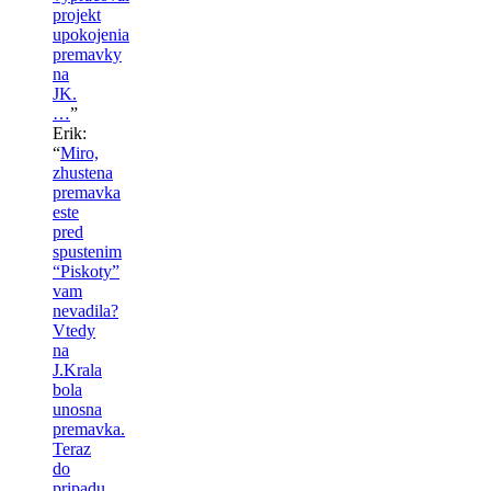
projekt
upokojenia
premavky
na
JK.
…
”
Erik
:
“
Miro,
zhustena
premavka
este
pred
spustenim
“Piskoty”
vam
nevadila?
Vtedy
na
J.Krala
bola
unosna
premavka.
Teraz
do
pripadu