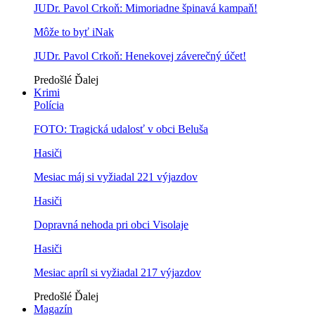
JUDr. Pavol Crkoň: Mimoriadne špinavá kampaň!
Môže to byť iNak
JUDr. Pavol Crkoň: Henekovej záverečný účet!
Predošlé
Ďalej
Krimi
Polícia
FOTO: Tragická udalosť v obci Beluša
Hasiči
Mesiac máj si vyžiadal 221 výjazdov
Hasiči
Dopravná nehoda pri obci Visolaje
Hasiči
Mesiac apríl si vyžiadal 217 výjazdov
Predošlé
Ďalej
Magazín