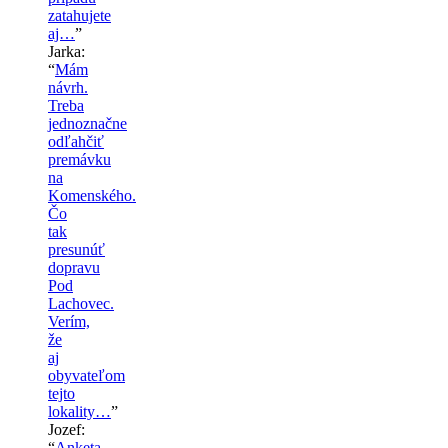
zatahujete
aj…
”
Jarka
:
“
Mám
návrh.
Treba
jednoznačne
odľahčiť
premávku
na
Komenského.
Čo
tak
presunúť
dopravu
Pod
Lachovec.
Verím,
že
aj
obyvateľom
tejto
lokality…
”
Jozef
:
“
Anketa