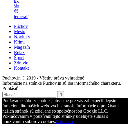
by
šlo
😊
temeraf
”
Púchov
Mesto
Novinky
Krimi
Magazín
Relax
Šport
Zdravie
Kontakt
Puchov.in © 2019 - Všetky práva vyhradené
Informácie na stránke Puchov.in sú iba informačného charakteru.
Prihlásiť
Používame súbory cookies, aby sme pre vás zabezpečili lepšiu
funkcionalitu našich webových stránok. Informácie o používaní
našich stránok sú zdieľané so spoločnosťou Google LLC.
Pokračovaním v používaní tejto stránky udelujete súhlas s
používaním súborov cookies.
Súhlasím