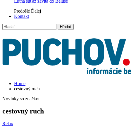
Elitná súťaž zavíta do Beluše
Predošlé
Ďalej
Kontakt
Home
cestovný ruch
Novinky so značkou
cestovný ruch
Relax