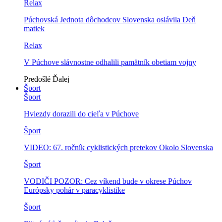
Relax
Púchovská Jednota dôchodcov Slovenska oslávila Deň
matiek
Relax
V Púchove slávnostne odhalili pamätník obetiam vojny
Predošlé
Ďalej
Šport
Šport
Hviezdy dorazili do cieľa v Púchove
Šport
VIDEO: 67. ročník cyklistických pretekov Okolo Slovenska
Šport
VODIČI POZOR: Cez víkend bude v okrese Púchov
Európsky pohár v paracyklistike
Šport