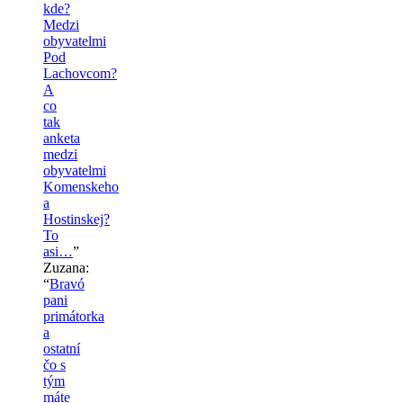
kde?
Medzi
obyvatelmi
Pod
Lachovcom?
A
co
tak
anketa
medzi
obyvatelmi
Komenskeho
a
Hostinskej?
To
asi…
”
Zuzana
:
“
Bravó
pani
primátorka
a
ostatní
čo s
tým
máte