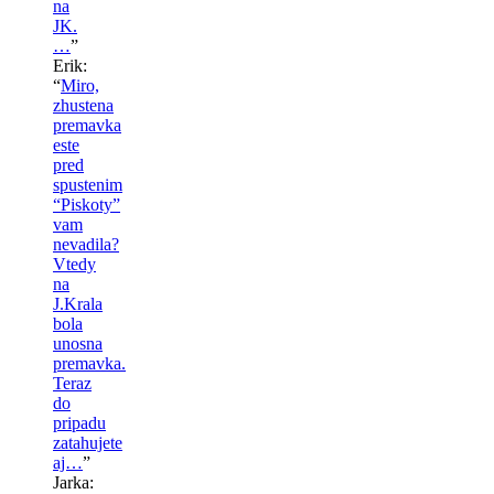
na
JK.
…
”
Erik
:
“
Miro,
zhustena
premavka
este
pred
spustenim
“Piskoty”
vam
nevadila?
Vtedy
na
J.Krala
bola
unosna
premavka.
Teraz
do
pripadu
zatahujete
aj…
”
Jarka
: