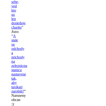
sebe,
ved
kto
uz
len
dosleduje
charitu
”
Jozo
:
“
A
stale
su
odchody
a
prichody
na
zeleznicnu
stanicu
nastavene
tak,
aby
taxikari
zarobili?
”
Naruseny
obcan
:)
: