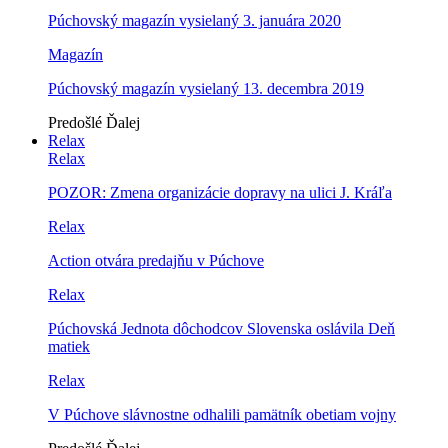
Púchovský magazín vysielaný 3. januára 2020
Magazín
Púchovský magazín vysielaný 13. decembra 2019
Predošlé
Ďalej
Relax
Relax
POZOR: Zmena organizácie dopravy na ulici J. Kráľa
Relax
Action otvára predajňu v Púchove
Relax
Púchovská Jednota dôchodcov Slovenska oslávila Deň
matiek
Relax
V Púchove slávnostne odhalili pamätník obetiam vojny