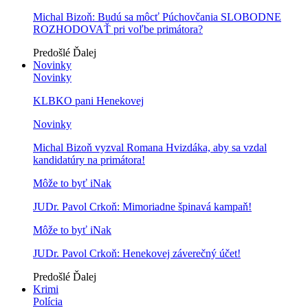
Michal Bizoň: Budú sa môcť Púchovčania SLOBODNE
ROZHODOVAŤ pri voľbe primátora?
Predošlé
Ďalej
Novinky
Novinky
KLBKO pani Henekovej
Novinky
Michal Bizoň vyzval Romana Hvizdáka, aby sa vzdal
kandidatúry na primátora!
Môže to byť iNak
JUDr. Pavol Crkoň: Mimoriadne špinavá kampaň!
Môže to byť iNak
JUDr. Pavol Crkoň: Henekovej záverečný účet!
Predošlé
Ďalej
Krimi
Polícia