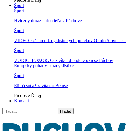
Predošlé
Ďalej
Šport
Šport
Hviezdy dorazili do cieľa v Púchove
Šport
VIDEO: 67. ročník cyklistických pretekov Okolo Slovenska
Šport
VODIČI POZOR: Cez víkend bude v okrese Púchov
Európsky pohár v paracyklistike
Šport
Elitná súťaž zavíta do Beluše
Predošlé
Ďalej
Kontakt