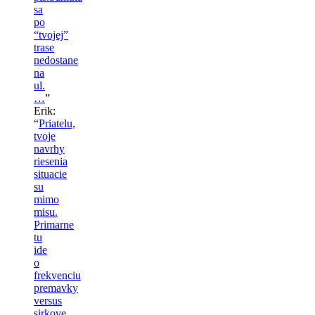
sa
po
“tvojej”
trase
nedostane
na
ul.
…
”
Erik
:
“
Priatelu,
tvoje
navrhy
riesenia
situacie
su
mimo
misu.
Primarne
tu
ide
o
frekvenciu
premavky
versus
sirkove