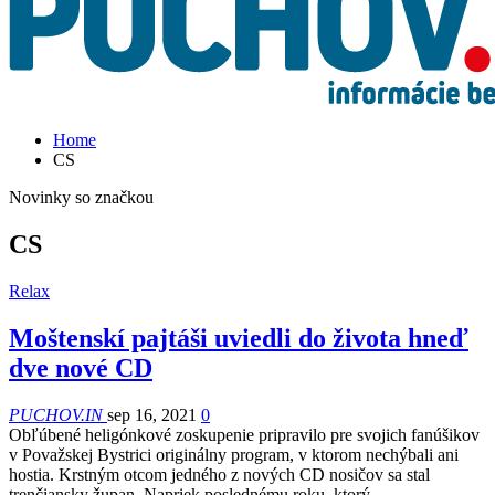
Home
CS
Novinky so značkou
CS
Relax
Moštenskí pajtáši uviedli do života hneď
dve nové CD
PUCHOV.IN
sep 16, 2021
0
Obľúbené heligónkové zoskupenie pripravilo pre svojich fanúšikov
v Považskej Bystrici originálny program, v ktorom nechýbali ani
hostia. Krstným otcom jedného z nových CD nosičov sa stal
trenčiansky župan. Napriek poslednému roku, ktorý…