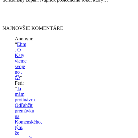
NAJNOVŠIE KOMENTÁRE
Anonym
:
“
Ehm
. O
Katy
vieme
svoje
no .
🙂
”
Feri
:
“
Ja
mám
protinávrh.
Odľahčiť
premávku
na
Komenského,
tým,
že