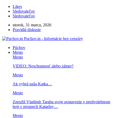
Likes
Sledovateľov
Sledovateľov
utorok, 31 marca, 2026
Pravidlá diskusie
Puchov.in - Informácie bez cenzúry
Púchov
Mesto
Mesto
VIDEO: Neschopnosť alebo zámer?
Mesto
Ak vyhrá naša Katka…
Mesto
Zneužil Vladimír Taraba svoje postavenie v predvolebnom
boji v prospech Kataríny…
Mesto