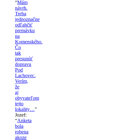
“
Mám
návrh.
Treba
jednoznačne
odľahčiť
premávku
na
Komenského.
Čo
tak
presunúť
dopravu
Pod
Lachovec.
Verím,
že
aj
obyvateľom
tejto
lokality…
”
Jozef
:
“
Anketa
bola
robena
akoze