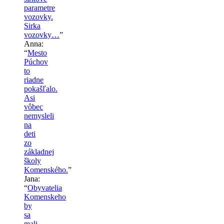
parametre
vozovky.
Sirka
vozovky…
”
Anna
:
“
Mesto
Púchov
to
riadne
pokašľalo.
Asi
vôbec
nemysleli
na
deti
zo
základnej
školy
Komenského.
”
Jana
:
“
Obyvatelia
Komenskeho
by
sa
mali