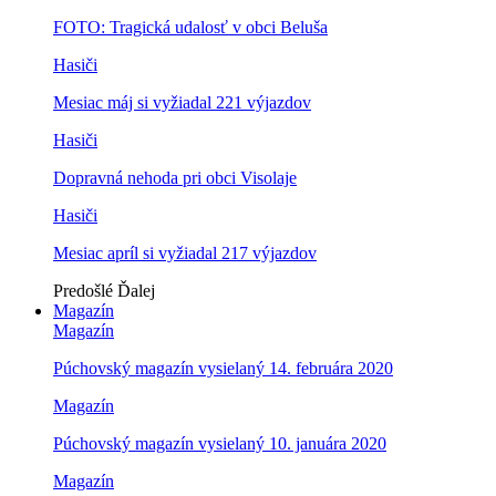
FOTO: Tragická udalosť v obci Beluša
Hasiči
Mesiac máj si vyžiadal 221 výjazdov
Hasiči
Dopravná nehoda pri obci Visolaje
Hasiči
Mesiac apríl si vyžiadal 217 výjazdov
Predošlé
Ďalej
Magazín
Magazín
Púchovský magazín vysielaný 14. februára 2020
Magazín
Púchovský magazín vysielaný 10. januára 2020
Magazín