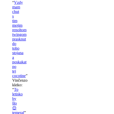
“
Vzdy
mam
chut
s
tim
mojim
renoltom
twingom
prasknut
do
toho
stojana
a
poskakat
po
tej
cocotine
”
Vinčenzo
kktko
:
“
To
letisko
by
šlo
😊
temeraf
”