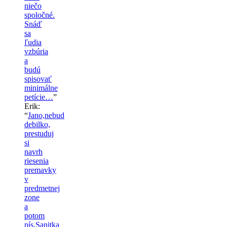
niečo
spoločné.
Snáď
sa
ľudia
vzbúria
a
budú
spisovať
minimálne
petície…
”
Erik
:
“
Jano,nebud
debilko,
prestuduj
si
navrh
riesenia
premavky
v
predmetnej
zone
a
potom
pís.Sanitka