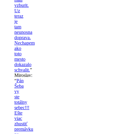
vzburit.
Uz
teraz
je
tam
neunosna
doprava.
Nechapem
ako
toto
mesto
dokazalo
schvalit.
”
Miroslav
:
“
Pán
Šeba
vy
ste
totálny
sebec!!!
Ešte
viac
zhustiť
premávku