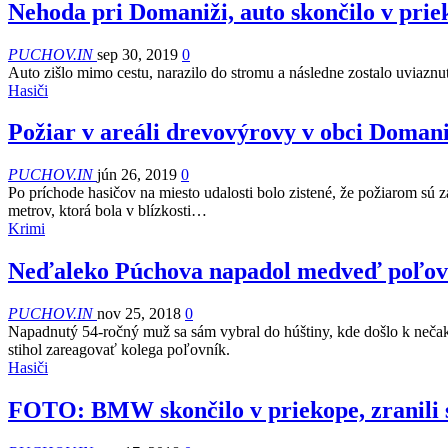
Nehoda pri Domaniži, auto skončilo v prie
PUCHOV.IN
sep 30, 2019
0
Auto zišlo mimo cestu, narazilo do stromu a následne zostalo uviazn
Hasiči
Požiar v areáli drevovýrovy v obci Doman
PUCHOV.IN
jún 26, 2019
0
Po príchode hasičov na miesto udalosti bolo zistené, že požiarom sú za
metrov, ktorá bola v blízkosti…
Krimi
Neďaleko Púchova napadol medveď poľov
PUCHOV.IN
nov 25, 2018
0
Napadnutý 54-ročný muž sa sám vybral do húštiny, kde došlo k nečak
stihol zareagovať kolega poľovník.
Hasiči
FOTO: BMW skončilo v priekope, zranili 