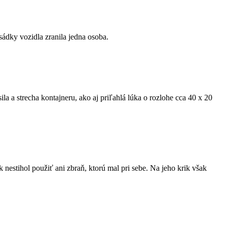
sádky vozidla zranila jedna osoba.
la a strecha kontajneru, ako aj priľahlá lúka o rozlohe cca 40 x 20
stihol použiť ani zbraň, ktorú mal pri sebe. Na jeho krik však