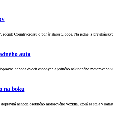
ov
. ročník Countrycrossu o pohár starostu obce. Na jednej z pretekársky
adného auta
dopravná nehoda dvoch osobných a jedného nákladného motorového vozi
o na boku
dopravná nehoda osobného motorového vozidla, ktorá sa stala v katast