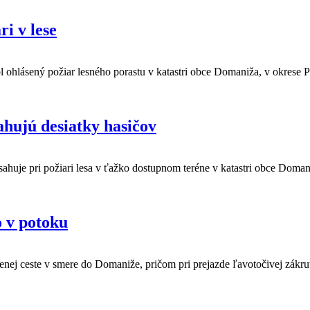
ri v lese
l ohlásený požiar lesného porastu v katastri obce Domaniža, v okrese Po
hujú desiatky hasičov
ahuje pri požiari lesa v ťažko dostupnom teréne v katastri obce Do
 v potoku
enej ceste v smere do Domaniže, pričom pri prejazde ľavotočivej zákru