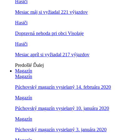
Hasiči
Mesiac máj si vyžiadal 221 výjazdov
Hasiči
Dopravná nehoda pri obci Visolaje
Hasiči
Mesiac apríl si vyžiadal 217 výjazdov
Predošlé
Ďalej
Magazín
Magazín
Púchovský magazín vysielaný 14. februára 2020
Magazín
Púchovský magazín vysielaný 10. januára 2020
Magazín
Púchovský magazín vysielaný 3. januára 2020