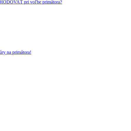
HODOVAŤ pri voľbe primátora?
ry na primátora!