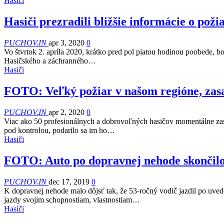
Hasiči
Hasiči prezradili bližšie informácie o požia
PUCHOV.IN
apr 3, 2020
0
Vo štvrtok 2. apríla 2020, krátko pred pol piatou hodinou poobede, bo
Hasičského a záchranného…
Hasiči
FOTO: Veľký požiar v našom regióne, zasa
PUCHOV.IN
apr 2, 2020
0
Viac ako 50 profesionálnych a dobrovoľných hasičov momentálne zas
pod kontrolou, podarilo sa im ho…
Hasiči
FOTO: Auto po dopravnej nehode skončilo
PUCHOV.IN
dec 17, 2019
0
K dopravnej nehode malo dôjsť tak, že 53-ročný vodič jazdil po uved
jazdy svojim schopnostiam, vlastnostiam…
Hasiči