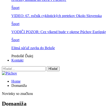
Šport
VIDEO: 67. ročník cyklistických pretekov Okolo Slovenska
Šport
VODIČI POZOR: Cez víkend bude v okrese Púchov Európsky p
Šport
Elitná súťaž zavíta do Beluše
Predošlé
Ďalej
Kontakt
Home
Domaniža
Novinky so značkou
Domaniža