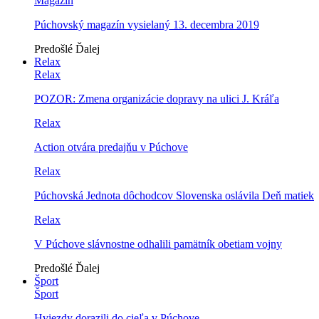
Magazín
Púchovský magazín vysielaný 13. decembra 2019
Predošlé
Ďalej
Relax
Relax
POZOR: Zmena organizácie dopravy na ulici J. Kráľa
Relax
Action otvára predajňu v Púchove
Relax
Púchovská Jednota dôchodcov Slovenska oslávila Deň matiek
Relax
V Púchove slávnostne odhalili pamätník obetiam vojny
Predošlé
Ďalej
Šport
Šport
Hviezdy dorazili do cieľa v Púchove