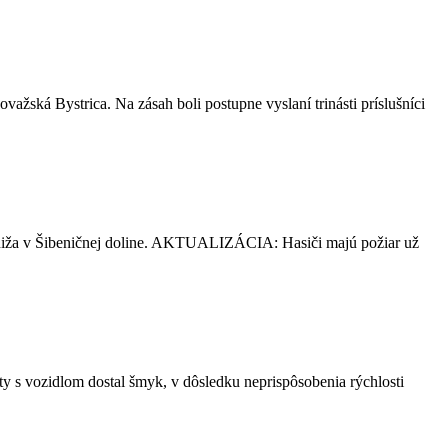
važská Bystrica. Na zásah boli postupne vyslaní trinásti príslušníci
maniža v Šibeničnej doline. AKTUALIZÁCIA: Hasiči majú požiar už
ty s vozidlom dostal šmyk, v dôsledku neprispôsobenia rýchlosti