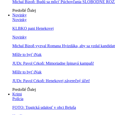
Michal Bizoň: Budú sa môcť Púchovčania SLOBODNE ROZ
Predošlé
Ďalej
Novinky
Novinky
KLBKO pani Henekovej
Novinky
Michal Bizoň vyzval Romana Hvizdáka, aby sa vzdal kandidatú
Môže to byť iNak
JUDr. Pavol Crkoň: Mimoriadne špinavá kampaň!
Môže to byť iNak
JUDr. Pavol Crkoň: Henekovej záverečný účet!
Predošlé
Ďalej
Krimi
Polícia
FOTO: Tragická udalosť v obci Beluša