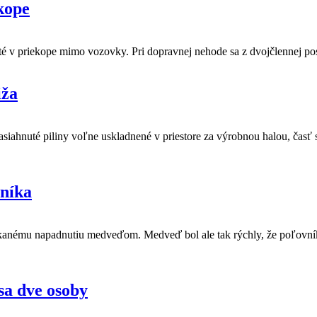
kope
uté v priekope mimo vozovky. Pri dopravnej nehode sa z dvojčlennej po
iža
siahnuté piliny voľne uskladnené v priestore za výrobnou halou, časť si
níka
anému napadnutiu medveďom. Medveď bol ale tak rýchly, že poľovník ne
sa dve osoby