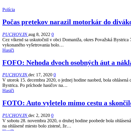
Polícia
Počas pretekov narazil motorkár do divák
PUCHOV.IN
aug 8, 2022
0
Cez víkend sa uskutočnil v obci Domaniža, okres Považská Bystrica 7
vykonaného vyšetrovania bolo…
Hasiči
FOFO: Nehoda dvoch osobných áut a nákl
PUCHOV.IN
dec 17, 2020
0
V utorok 15. decembra 2020, o jednej hodine naobed, bola ohlásená 
Bystrica. Po príchode hasičov na…
Hasiči
FOTO: Auto vyletelo mimo cestu a skončil
PUCHOV.IN
dec 2, 2020
0
V sobotu 28. novembra 2020, o druhej hodine poobede bola ohlásená 
na ohlásené miesto bolo zistené, že…