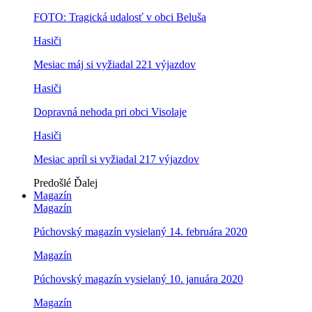
FOTO: Tragická udalosť v obci Beluša
Hasiči
Mesiac máj si vyžiadal 221 výjazdov
Hasiči
Dopravná nehoda pri obci Visolaje
Hasiči
Mesiac apríl si vyžiadal 217 výjazdov
Predošlé
Ďalej
Magazín
Magazín
Púchovský magazín vysielaný 14. februára 2020
Magazín
Púchovský magazín vysielaný 10. januára 2020
Magazín