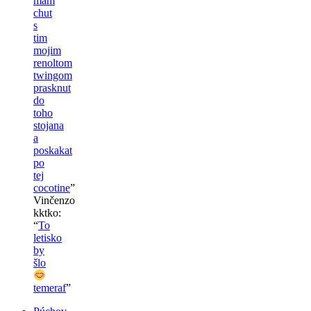
mam
chut
s
tim
mojim
renoltom
twingom
prasknut
do
toho
stojana
a
poskakat
po
tej
cocotine
”
Vinčenzo
kktko
:
“
To
letisko
by
šlo
temeraf
”