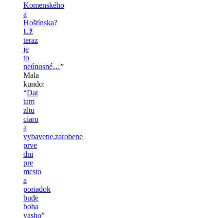
Komenského
a
Hoštínska?
Už
teraz
je
to
neúnosné…
”
Mala
kundo
:
“
Dat
tam
zltu
ciaru
a
vybavene,zarobene
prve
dni
pre
mesto
a
poriadok
bude
boha
vasho
”