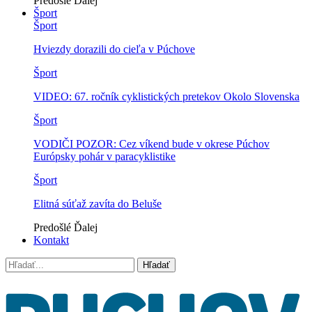
Predošlé
Ďalej
Šport
Šport
Hviezdy dorazili do cieľa v Púchove
Šport
VIDEO: 67. ročník cyklistických pretekov Okolo Slovenska
Šport
VODIČI POZOR: Cez víkend bude v okrese Púchov
Európsky pohár v paracyklistike
Šport
Elitná súťaž zavíta do Beluše
Predošlé
Ďalej
Kontakt