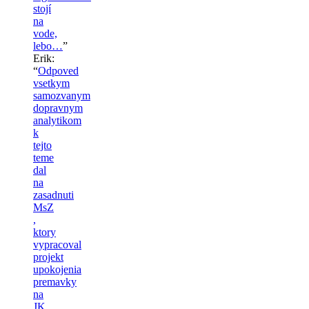
stojí
na
vode,
lebo…
”
Erik
:
“
Odpoved
vsetkym
samozvanym
dopravnym
analytikom
k
tejto
teme
dal
na
zasadnuti
MsZ
,
ktory
vypracoval
projekt
upokojenia
premavky
na
JK.