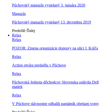
Púchovský magazín vysielaný 3. januára 2020
Magazín
Púchovský magazín vysielaný 13. decembra 2019
Predošlé
Ďalej
Relax
Relax
POZOR: Zmena organizácie dopravy na ulici J. Kráľa
Relax
Action otvára predajňu v Púchove
Relax
Púchovská Jednota dôchodcov Slovenska oslávila Deň
matiek
Relax
V Púchove slávnostne odhalili pamätník obetiam vojny