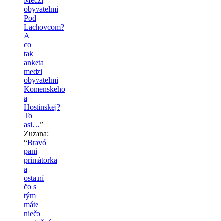
Medzi
obyvatelmi
Pod
Lachovcom?
A
co
tak
anketa
medzi
obyvatelmi
Komenskeho
a
Hostinskej?
To
asi…
”
Zuzana
:
“
Bravó
pani
primátorka
a
ostatní
čo s
tým
máte
niečo