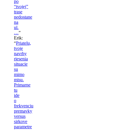
po
“tvojej”
trase
nedostane
na
ul.
…
”
Erik
:
“
Priatelu,
tvoje
navrhy
riesenia
situacie
su
mimo
misu.
Primarne
tu
ide
o
frekvenciu
premavky
versus
sirkove
parametre