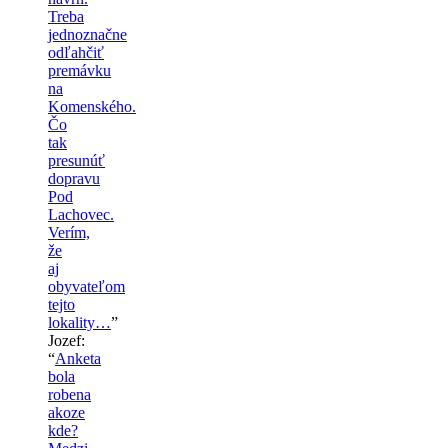
Treba
jednoznačne
odľahčiť
premávku
na
Komenského.
Čo
tak
presunúť
dopravu
Pod
Lachovec.
Verím,
že
aj
obyvateľom
tejto
lokality…
”
Jozef
:
“
Anketa
bola
robena
akoze
kde?