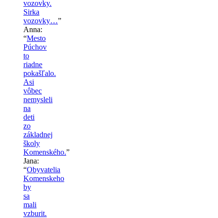
vozovky.
Sirka
vozovky…
”
Anna
:
“
Mesto
Púchov
to
riadne
pokašľalo.
Asi
vôbec
nemysleli
na
deti
zo
základnej
školy
Komenského.
”
Jana
:
“
Obyvatelia
Komenskeho
by
sa
mali
vzburit.