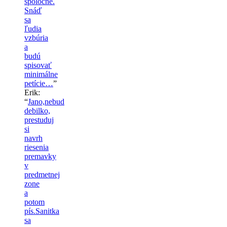
spoločné.
Snáď
sa
ľudia
vzbúria
a
budú
spisovať
minimálne
petície…
”
Erik
:
“
Jano,nebud
debilko,
prestuduj
si
navrh
riesenia
premavky
v
predmetnej
zone
a
potom
pís.Sanitka
sa