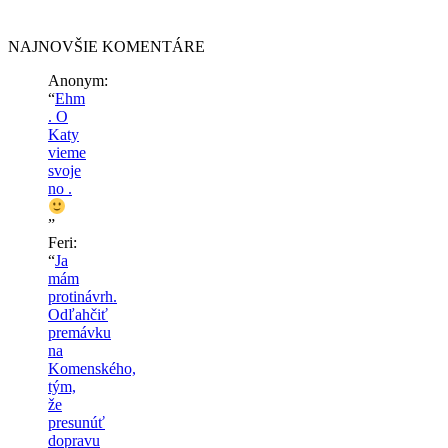
NAJNOVŠIE KOMENTÁRE
Anonym
:
“
Ehm
. O
Katy
vieme
svoje
no .
”
Feri
:
“
Ja
mám
protinávrh.
Odľahčiť
premávku
na
Komenského,
tým,
že
presunúť
dopravu