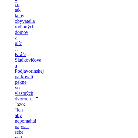
čo
tak
keby
obyvatelia
rodinných
domov
z
ulíc
J.
Kráľa,
Sládkovičova
a
Podjavorinskej
parkovali
pekne
vo
vlastných
dvoroch…
”
Jozo
:
“
len
aby
nepomahal
najviac
sebe,
ved