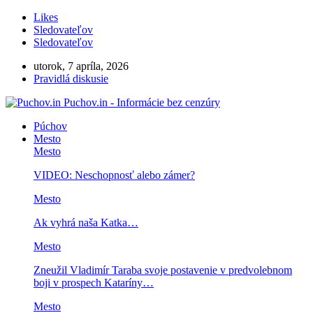
Likes
Sledovateľov
Sledovateľov
utorok, 7 apríla, 2026
Pravidlá diskusie
Puchov.in - Informácie bez cenzúry
Púchov
Mesto
Mesto
VIDEO: Neschopnosť alebo zámer?
Mesto
Ak vyhrá naša Katka…
Mesto
Zneužil Vladimír Taraba svoje postavenie v predvolebnom
boji v prospech Kataríny…
Mesto