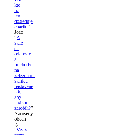
kto
uz
len
dosleduje
charitu
”
Jozo
:
“
A
stale
su
odchody
a
prichody
na
zeleznicnu
stanicu
nastavene
tak,
aby
taxikari
zarobili?
”
Naruseny
obcan
:)
:
“
Vzdy