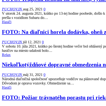
PUCHOV.IN
aug 25, 2021
0
V utorok 24. augusta 2021, krátko po 13-tej hodine poobede, došlo k
prešla s vozidlom Subaru do…
Hasiči
FOTO: Na diaľnici horela dodávka, oheň z
PUCHOV.IN
júl 12, 2021
0
V sobotu 10. júla 2021, krátko po šiestej hodine večer bol ohlásený 
hasičov na miesto udalosti bolo…
Relax
Niekoľkotýždňové dopravné obmedzenia na
PUCHOV.IN
máj 31, 2021
0
Národná diaľničná spoločnosť upozorňuje vodičov na plánované dopr
Dôvodom je oprava vozovky. Obmedzenie sa…
Hasiči
FOTO: Požiar trávnatého porastu pri rie