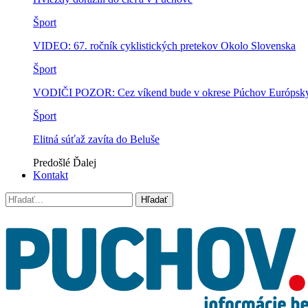
Šport
VIDEO: 67. ročník cyklistických pretekov Okolo Slovenska
Šport
VODIČI POZOR: Cez víkend bude v okrese Púchov Európsky p
Šport
Elitná súťaž zavíta do Beluše
Predošlé
Ďalej
Kontakt