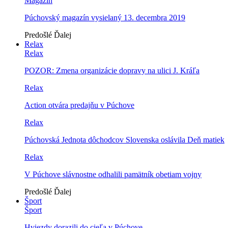
Magazín
Púchovský magazín vysielaný 13. decembra 2019
Predošlé
Ďalej
Relax
Relax
POZOR: Zmena organizácie dopravy na ulici J. Kráľa
Relax
Action otvára predajňu v Púchove
Relax
Púchovská Jednota dôchodcov Slovenska oslávila Deň matiek
Relax
V Púchove slávnostne odhalili pamätník obetiam vojny
Predošlé
Ďalej
Šport
Šport
Hviezdy dorazili do cieľa v Púchove