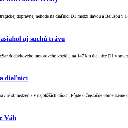
 tragickej dopravnej nehode na diaľnici D1 medzi Ilavou a Belušou v 1
asiahol aj suchú trávu
požiar dodávkového motorového vozidla na 147 km diaľnice D1 v smere n
 diaľnici
avné obmedzenia v najbližších dňoch. Pôjde o čiastočne obmedzenie 
ke Váh