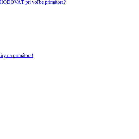
HODOVAŤ pri voľbe primátora?
ry na primátora!