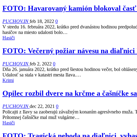
FOTO: Havarovaný kamión blokoval časť 
PUCHOV.IN
feb 18, 2022
0
V stredu 16. februára 2022, krátko pred dvanástou hodinou predpolud
hasičov na miesto udalosti bolo…
Hasiči
FOTO: Večerný požiar návesu na diaľnici
PUCHOV.IN
feb 2, 2022
0
Dňa 26. januára 2022, krátko pred šiestou hodinou večer, bol ohláse
Udalosť sa stala v katastri mesta Ilava.…
Krimi
Opilec rozbil dvere na krčme a čašníčke s
PUCHOV.IN
dec 22, 2021
0
Policajti z Ilavy sa zaoberajú závažným konaním agresívneho muža. 
Prítomnej čašníčke mal muž vulgárne…
Hasiči
FOTO: Tragická nehoda na diaľnici, vyhas