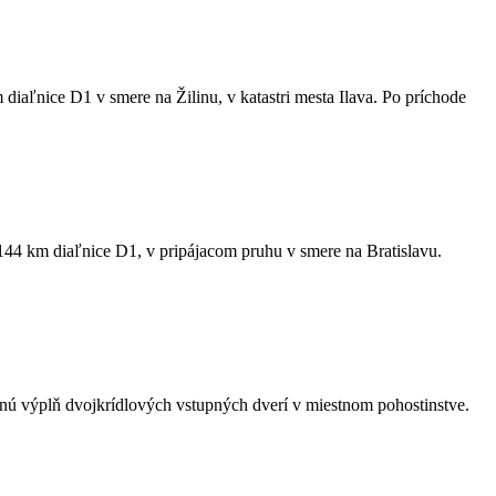
iaľnice D1 v smere na Žilinu, v katastri mesta Ilava. Po príchode
144 km diaľnice D1, v pripájacom pruhu v smere na Bratislavu.
nú výplň dvojkrídlových vstupných dverí v miestnom pohostinstve.