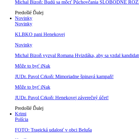
Michal Bizoň: Budú sa môcť Púchovčania SLOBODNE ROZ
Predošlé
Ďalej
Novinky
Novinky
KLBKO pani Henekovej
Novinky
Michal Bizoň vyzval Romana Hvizdáka, aby sa vzdal kandidatú
Môže to byť iNak
JUDr. Pavol Crkoň: Mimoriadne špinavá kampaň!
Môže to byť iNak
JUDr. Pavol Crkoň: Henekovej záverečný účet!
Predošlé
Ďalej
Krimi
Polícia
FOTO: Tragická udalosť v obci Beluša