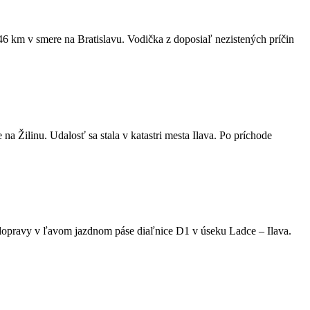
46 km v smere na Bratislavu. Vodička z doposiaľ nezistených príčin
a Žilinu. Udalosť sa stala v katastri mesta Ilava. Po príchode
dopravy v ľavom jazdnom páse diaľnice D1 v úseku Ladce – Ilava.