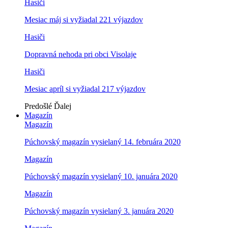
Hasiči
Mesiac máj si vyžiadal 221 výjazdov
Hasiči
Dopravná nehoda pri obci Visolaje
Hasiči
Mesiac apríl si vyžiadal 217 výjazdov
Predošlé
Ďalej
Magazín
Magazín
Púchovský magazín vysielaný 14. februára 2020
Magazín
Púchovský magazín vysielaný 10. januára 2020
Magazín
Púchovský magazín vysielaný 3. januára 2020