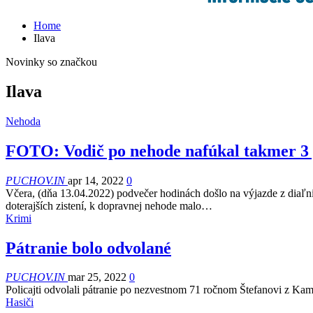
Home
Ilava
Novinky so značkou
Ilava
Nehoda
FOTO: Vodič po nehode nafúkal takmer 3
PUCHOV.IN
apr 14, 2022
0
Včera, (dňa 13.04.2022) podvečer hodinách došlo na výjazde z diaľ
doterajších zistení, k dopravnej nehode malo…
Krimi
Pátranie bolo odvolané
PUCHOV.IN
mar 25, 2022
0
Policajti odvolali pátranie po nezvestnom 71 ročnom Štefanovi z Kame
Hasiči