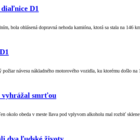
diaľnice D1
ním, bola ohlásená dopravná nehoda kamióna, ktorá sa stala na 146 km d
 D1
ný požiar návesu nákladného motorového vozidla, ku ktorému došlo na 
a vyhrážal smrťou
Ten okolo obeda v meste Ilava pod vplyvom alkoholu mal rozbiť sklene
li dva ľudské životy