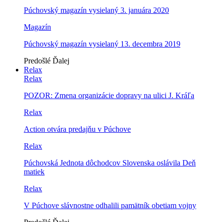
Púchovský magazín vysielaný 3. januára 2020
Magazín
Púchovský magazín vysielaný 13. decembra 2019
Predošlé
Ďalej
Relax
Relax
POZOR: Zmena organizácie dopravy na ulici J. Kráľa
Relax
Action otvára predajňu v Púchove
Relax
Púchovská Jednota dôchodcov Slovenska oslávila Deň
matiek
Relax
V Púchove slávnostne odhalili pamätník obetiam vojny