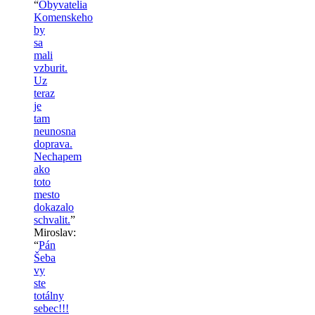
“
Obyvatelia
Komenskeho
by
sa
mali
vzburit.
Uz
teraz
je
tam
neunosna
doprava.
Nechapem
ako
toto
mesto
dokazalo
schvalit.
”
Miroslav
:
“
Pán
Šeba
vy
ste
totálny
sebec!!!