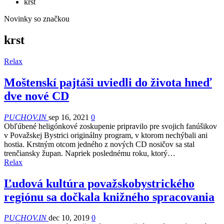
krst
Novinky so značkou
krst
Relax
Moštenskí pajtáši uviedli do života hneď
dve nové CD
PUCHOV.IN
sep 16, 2021
0
Obľúbené heligónkové zoskupenie pripravilo pre svojich fanúšikov
v Považskej Bystrici originálny program, v ktorom nechýbali ani
hostia. Krstným otcom jedného z nových CD nosičov sa stal
trenčiansky župan. Napriek poslednému roku, ktorý…
Relax
Ľudová kultúra považskobystrického
regiónu sa dočkala knižného spracovania
PUCHOV.IN
dec 10, 2019
0