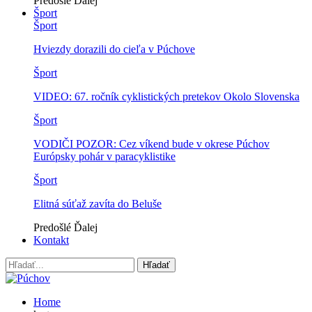
Predošlé
Ďalej
Šport
Šport
Hviezdy dorazili do cieľa v Púchove
Šport
VIDEO: 67. ročník cyklistických pretekov Okolo Slovenska
Šport
VODIČI POZOR: Cez víkend bude v okrese Púchov
Európsky pohár v paracyklistike
Šport
Elitná súťaž zavíta do Beluše
Predošlé
Ďalej
Kontakt
Home