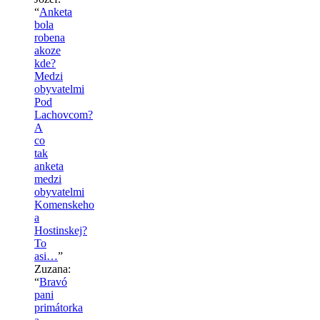
“
Anketa
bola
robena
akoze
kde?
Medzi
obyvatelmi
Pod
Lachovcom?
A
co
tak
anketa
medzi
obyvatelmi
Komenskeho
a
Hostinskej?
To
asi…
”
Zuzana
:
“
Bravó
pani
primátorka