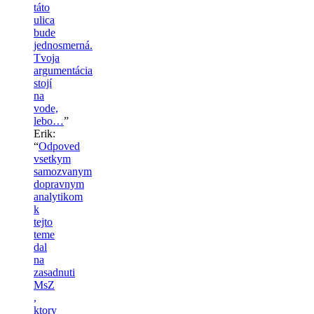
táto
ulica
bude
jednosmerná.
Tvoja
argumentácia
stojí
na
vode,
lebo…
”
Erik
:
“
Odpoved
vsetkym
samozvanym
dopravnym
analytikom
k
tejto
teme
dal
na
zasadnuti
MsZ
,
ktory