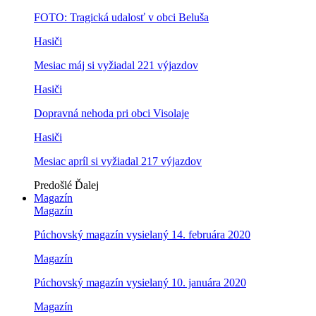
FOTO: Tragická udalosť v obci Beluša
Hasiči
Mesiac máj si vyžiadal 221 výjazdov
Hasiči
Dopravná nehoda pri obci Visolaje
Hasiči
Mesiac apríl si vyžiadal 217 výjazdov
Predošlé
Ďalej
Magazín
Magazín
Púchovský magazín vysielaný 14. februára 2020
Magazín
Púchovský magazín vysielaný 10. januára 2020
Magazín