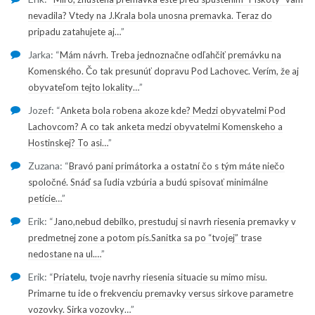
nevadila? Vtedy na J.Krala bola unosna premavka. Teraz do
”
pripadu zatahujete aj…
Jarka
: “
Mám návrh. Treba jednoznačne odľahčiť premávku na
Komenského. Čo tak presunúť dopravu Pod Lachovec. Verím, že aj
”
obyvateľom tejto lokality…
Jozef
: “
Anketa bola robena akoze kde? Medzi obyvatelmi Pod
Lachovcom? A co tak anketa medzi obyvatelmi Komenskeho a
”
Hostinskej? To asi…
Zuzana
: “
Bravó pani primátorka a ostatní čo s tým máte niečo
spoločné. Snáď sa ľudia vzbúria a budú spisovať minimálne
”
petície…
Erik
: “
Jano,nebud debilko, prestuduj si navrh riesenia premavky v
predmetnej zone a potom pís.Sanitka sa po “tvojej” trase
”
nedostane na ul.…
Erik
: “
Priatelu, tvoje navrhy riesenia situacie su mimo misu.
Primarne tu ide o frekvenciu premavky versus sirkove parametre
”
vozovky. Sirka vozovky…