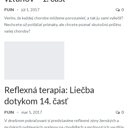
PUIN
júl 1, 2017
0
Veríte, že každej chorobe môžeme porozumieť, a tak ju sami vyliečiť?
Nechcete už potláčať príznaky, ale chcete poznať skutočnú príčinu
vašej choroby?
Reflexná terapia: Liečba
dotykom 14. časť
PUIN
mar 5, 2017
0
V dnešnom pokračovaní si predstavíme reflexné zóny ženských a
mužských pohlavných orgánov na chodidlách a možnosti ich využitia