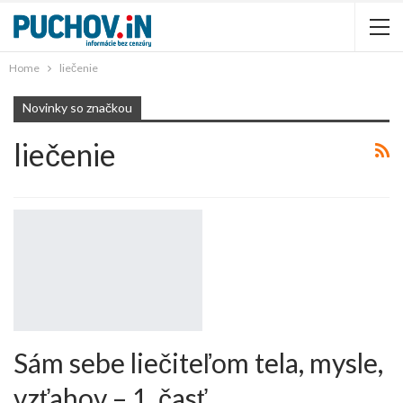
Home
liečenie
Novinky so značkou
liečenie
Sám sebe liečiteľom tela, mysle,
vzťahov – 1. časť