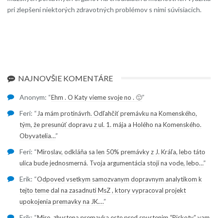
pri zlepšení niektorých zdravotných problémov s nimi súvisiacich.
NAJNOVŠIE KOMENTÁRE
Anonym
: “
”
Ehm . O Katy vieme svoje no . 🙂
Feri
: “
Ja mám protinávrh. Odľahčiť premávku na Komenského,
tým, že presunúť dopravu z ul. 1. mája a Holého na Komenského.
”
Obyvatelia…
Feri
: “
Miroslav, odkláňa sa len 50% premávky z J. Kráľa, lebo táto
”
ulica bude jednosmerná. Tvoja argumentácia stojí na vode, lebo…
Erik
: “
Odpoved vsetkym samozvanym dopravnym analytikom k
tejto teme dal na zasadnuti MsZ , ktory vypracoval projekt
”
upokojenia premavky na JK.…
Erik
: “
Miro, zhustena premavka este pred spustenim “Piskoty” vam