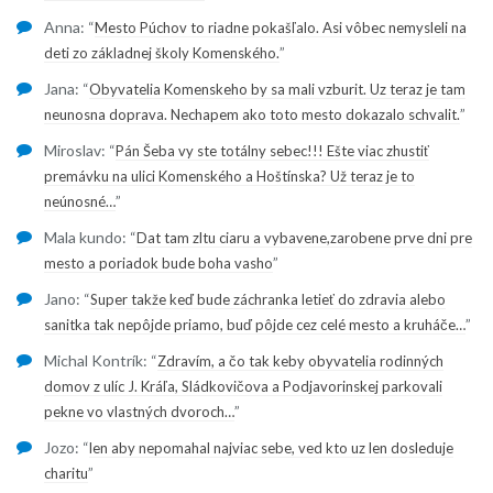
Anna
: “
Mesto Púchov to riadne pokašľalo. Asi vôbec nemysleli na
”
deti zo základnej školy Komenského.
Jana
: “
Obyvatelia Komenskeho by sa mali vzburit. Uz teraz je tam
”
neunosna doprava. Nechapem ako toto mesto dokazalo schvalit.
Miroslav
: “
Pán Šeba vy ste totálny sebec!!! Ešte viac zhustiť
premávku na ulici Komenského a Hoštínska? Už teraz je to
”
neúnosné…
Mala kundo
: “
Dat tam zltu ciaru a vybavene,zarobene prve dni pre
”
mesto a poriadok bude boha vasho
Jano
: “
Super takže keď bude záchranka letieť do zdravia alebo
”
sanitka tak nepôjde priamo, buď pôjde cez celé mesto a kruháče…
Michal Kontrík
: “
Zdravím, a čo tak keby obyvatelia rodinných
domov z ulíc J. Kráľa, Sládkovičova a Podjavorinskej parkovali
”
pekne vo vlastných dvoroch…
Jozo
: “
len aby nepomahal najviac sebe, ved kto uz len dosleduje
”
charitu