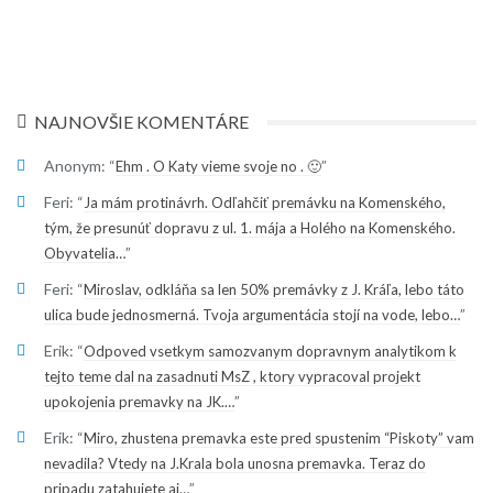
NAJNOVŠIE KOMENTÁRE
Anonym
: “
”
Ehm . O Katy vieme svoje no . 🙂
Feri
: “
Ja mám protinávrh. Odľahčiť premávku na Komenského,
tým, že presunúť dopravu z ul. 1. mája a Holého na Komenského.
”
Obyvatelia…
Feri
: “
Miroslav, odkláňa sa len 50% premávky z J. Kráľa, lebo táto
”
ulica bude jednosmerná. Tvoja argumentácia stojí na vode, lebo…
Erik
: “
Odpoved vsetkym samozvanym dopravnym analytikom k
tejto teme dal na zasadnuti MsZ , ktory vypracoval projekt
”
upokojenia premavky na JK.…
Erik
: “
Miro, zhustena premavka este pred spustenim “Piskoty” vam
nevadila? Vtedy na J.Krala bola unosna premavka. Teraz do
”
pripadu zatahujete aj…