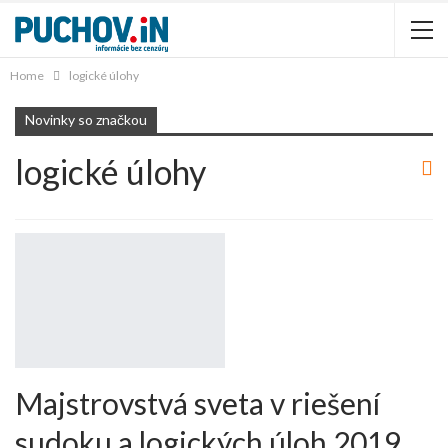
Home
logické úlohy
Novinky so značkou
logické úlohy
Majstrovstvá sveta v riešení
sudoku a logických úloh 2019