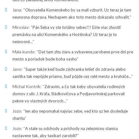
Jana
: “
Obyvatelia Komenskeho by sa mali vzburit. Uz teraz je tam
”
neunosna doprava. Nechapem ako toto mesto dokazalo schvalit.
Miroslav
: “
Pán Šeba vy ste totálny sebec!!! Ešte viac zhustiť
premávku na ulici Komenského a Hoštínska? Už teraz je to
”
neúnosné…
Mala kundo
: “
Dat tam zltu ciaru a vybavene,zarobene prve dni pre
”
mesto a poriadok bude boha vasho
Jano
: “
Super takže keď bude záchranka letieť do zdravia alebo
”
sanitka tak nepôjde priamo, buď pôjde cez celé mesto a kruháče…
Michal Kontrík
: “
Zdravím, a čo tak keby obyvatelia rodinných
domov z ulíc J. Kráľa, Sládkovičova a Podjavorinskej parkovali
”
pekne vo vlastných dvoroch…
Jozo
: “
len aby nepomahal najviac sebe, ved kto uz len dosleduje
”
charitu
Jozo
: “
A stale su odchody a prichody na zeleznicnu stanicu
”
nastavene tak, aby taxikari zarobili?