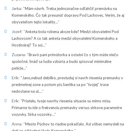
Jarka
: “
Mám návrh. Treba jednoznačne odľahčiť premávku na
Komenského. Čo tak presunúť dopravu Pod Lachovec. Verím, že aj
”
obyvateľom tejto lokality…
Jozef
: “
Anketa bola robena akoze kde? Medzi obyvatelmi Pod
Lachovcom? A co tak anketa medzi obyvatelmi Komenskeho a
”
Hostinskej? To asi…
Zuzana
: “
Bravó pani primátorka a ostatní čo s tým máte niečo
spoločné. Snáď sa ľudia vzbúria a budú spisovať minimálne
”
petície…
Erik
: “
Jano,nebud debilko, prestuduj si navrh riesenia premavky v
predmetnej zone a potom pís.Sanitka sa po “tvojej” trase
”
nedostane na ul.…
Erik
: “
Priatelu, tvoje navrhy riesenia situacie su mimo misu.
Primarne tu ide o frekvenciu premavky versus sirkove parametre
”
vozovky. Sirka vozovky…
Anna
: “
Mesto Púchov to riadne pokašľalo. Asi vôbec nemysleli na
”
deti zo základnej školy Komenského.