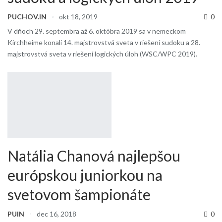
PUCHOV.IN
okt 18, 2019
0
V dňoch 29. septembra až 6. októbra 2019 sa v nemeckom
Kirchheime konali 14. majstrovstvá sveta v riešení sudoku a 28.
majstrovstvá sveta v riešení logických úloh (WSC/WPC 2019).
Natália Chanová najlepšou
európskou juniorkou na
svetovom šampionáte
PUIN
dec 16, 2018
0