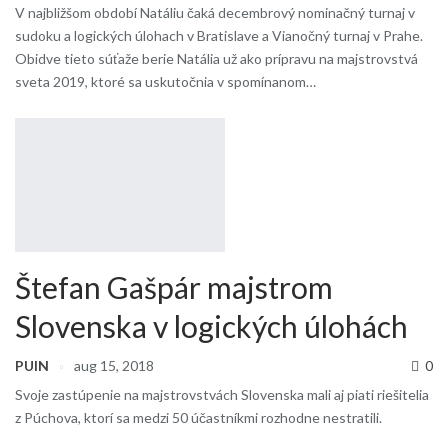
V najbližšom období Natáliu čaká decembrový nominačný turnaj v
sudoku a logických úlohach v Bratislave a Vianočný turnaj v Prahe.
Obidve tieto súťaže berie Natália už ako prípravu na majstrovstvá
sveta 2019, ktoré sa uskutočnia v spomínanom…
Štefan Gašpár majstrom
Slovenska v logických úlohách
PUIN
aug 15, 2018
0
Svoje zastúpenie na majstrovstvách Slovenska mali aj piati riešitelia
z Púchova, ktorí sa medzi 50 účastníkmi rozhodne nestratili.