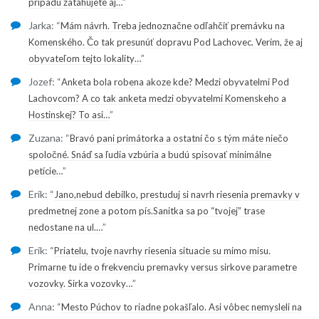
”
pripadu zatahujete aj…
Jarka
: “
Mám návrh. Treba jednoznačne odľahčiť premávku na
Komenského. Čo tak presunúť dopravu Pod Lachovec. Verím, že aj
”
obyvateľom tejto lokality…
Jozef
: “
Anketa bola robena akoze kde? Medzi obyvatelmi Pod
Lachovcom? A co tak anketa medzi obyvatelmi Komenskeho a
”
Hostinskej? To asi…
Zuzana
: “
Bravó pani primátorka a ostatní čo s tým máte niečo
spoločné. Snáď sa ľudia vzbúria a budú spisovať minimálne
”
petície…
Erik
: “
Jano,nebud debilko, prestuduj si navrh riesenia premavky v
predmetnej zone a potom pís.Sanitka sa po “tvojej” trase
”
nedostane na ul.…
Erik
: “
Priatelu, tvoje navrhy riesenia situacie su mimo misu.
Primarne tu ide o frekvenciu premavky versus sirkove parametre
”
vozovky. Sirka vozovky…
Anna
: “
Mesto Púchov to riadne pokašľalo. Asi vôbec nemysleli na