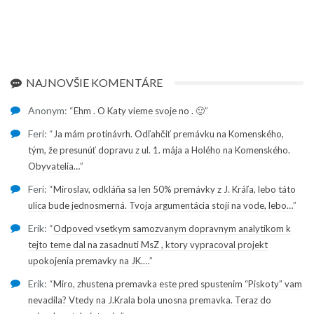
NAJNOVŠIE KOMENTÁRE
Anonym
: “
”
Ehm . O Katy vieme svoje no . 🙂
Feri
: “
Ja mám protinávrh. Odľahčiť premávku na Komenského,
tým, že presunúť dopravu z ul. 1. mája a Holého na Komenského.
”
Obyvatelia…
Feri
: “
Miroslav, odkláňa sa len 50% premávky z J. Kráľa, lebo táto
”
ulica bude jednosmerná. Tvoja argumentácia stojí na vode, lebo…
Erik
: “
Odpoved vsetkym samozvanym dopravnym analytikom k
tejto teme dal na zasadnuti MsZ , ktory vypracoval projekt
”
upokojenia premavky na JK.…
Erik
: “
Miro, zhustena premavka este pred spustenim “Piskoty” vam
nevadila? Vtedy na J.Krala bola unosna premavka. Teraz do