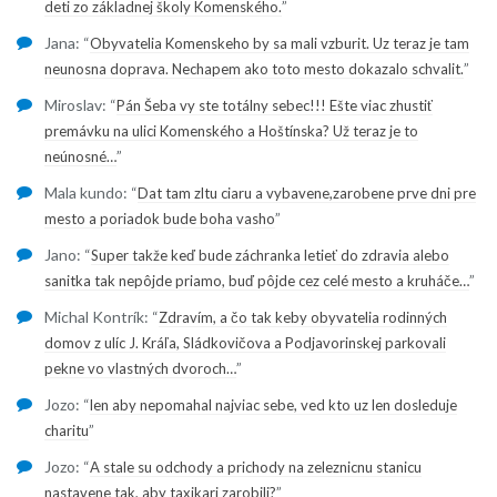
”
deti zo základnej školy Komenského.
Jana
: “
Obyvatelia Komenskeho by sa mali vzburit. Uz teraz je tam
”
neunosna doprava. Nechapem ako toto mesto dokazalo schvalit.
Miroslav
: “
Pán Šeba vy ste totálny sebec!!! Ešte viac zhustiť
premávku na ulici Komenského a Hoštínska? Už teraz je to
”
neúnosné…
Mala kundo
: “
Dat tam zltu ciaru a vybavene,zarobene prve dni pre
”
mesto a poriadok bude boha vasho
Jano
: “
Super takže keď bude záchranka letieť do zdravia alebo
”
sanitka tak nepôjde priamo, buď pôjde cez celé mesto a kruháče…
Michal Kontrík
: “
Zdravím, a čo tak keby obyvatelia rodinných
domov z ulíc J. Kráľa, Sládkovičova a Podjavorinskej parkovali
”
pekne vo vlastných dvoroch…
Jozo
: “
len aby nepomahal najviac sebe, ved kto uz len dosleduje
”
charitu
Jozo
: “
A stale su odchody a prichody na zeleznicnu stanicu
”
nastavene tak, aby taxikari zarobili?