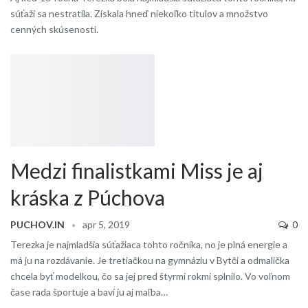
súťaži sa nestratila. Získala hneď niekoľko titulov a množstvo
cenných skúsenosti.
Medzi finalistkami Miss je aj
kráska z Púchova
PUCHOV.IN
apr 5, 2019
0
Terezka je najmladšia súťažiaca tohto ročníka, no je plná energie a
má ju na rozdávanie. Je tretiačkou na gymnáziu v Bytči a odmalička
chcela byť modelkou, čo sa jej pred štyrmi rokmi splnilo. Vo voľnom
čase rada športuje a baví ju aj maľba…