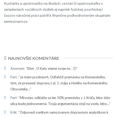
Kuchárky a upratovačky na školách, cestári či opatrovateľky v
zariadeniach sociálnych služieb aj napriek fyzickej, psychickej i
časovo náročnej práci patrili k finančne podhodnoteným skupinám
zamestnancov.
NAJNOVŠIE KOMENTÁRE
Anonym
: “
”
Ehm . O Katy vieme svoje no . 🙂
Feri
: “
Ja mám protinávrh. Odľahčiť premávku na Komenského,
tým, že presunúť dopravu z ul. 1. mája a Holého na Komenského.
”
Obyvatelia…
Feri
: “
Miroslav, odkláňa sa len 50% premávky z J. Kráľa, lebo táto
”
ulica bude jednosmerná. Tvoja argumentácia stojí na vode, lebo…
Erik
: “
Odpoved vsetkym samozvanym dopravnym analytikom k