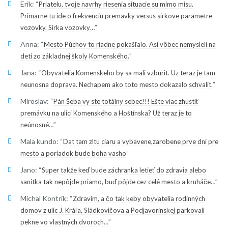
Erik
: “
Priatelu, tvoje navrhy riesenia situacie su mimo misu.
Primarne tu ide o frekvenciu premavky versus sirkove parametre
”
vozovky. Sirka vozovky…
Anna
: “
Mesto Púchov to riadne pokašľalo. Asi vôbec nemysleli na
”
deti zo základnej školy Komenského.
Jana
: “
Obyvatelia Komenskeho by sa mali vzburit. Uz teraz je tam
”
neunosna doprava. Nechapem ako toto mesto dokazalo schvalit.
Miroslav
: “
Pán Šeba vy ste totálny sebec!!! Ešte viac zhustiť
premávku na ulici Komenského a Hoštínska? Už teraz je to
”
neúnosné…
Mala kundo
: “
Dat tam zltu ciaru a vybavene,zarobene prve dni pre
”
mesto a poriadok bude boha vasho
Jano
: “
Super takže keď bude záchranka letieť do zdravia alebo
”
sanitka tak nepôjde priamo, buď pôjde cez celé mesto a kruháče…
Michal Kontrík
: “
Zdravím, a čo tak keby obyvatelia rodinných
domov z ulíc J. Kráľa, Sládkovičova a Podjavorinskej parkovali
”
pekne vo vlastných dvoroch…