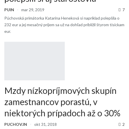
PUIN
mar 29, 2019
7
Púchovská primátorka Katarína Heneková si napríklad polepšila o
232 eur a jej mesačný príjem sa už na dohľad priblížil štyrom tisíckam
eur.
Mzdy nízkopríjmových skupín
zamestnancov porastú, v
niektorých prípadoch až o 30%
PUCHOV.IN
okt 31, 2018
2