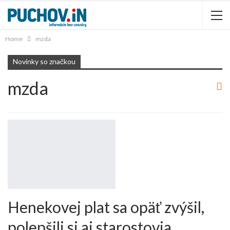
Home
mzda
Novinky so značkou
mzda
Henekovej plat sa opäť zvýšil,
polepšili si aj starostovia