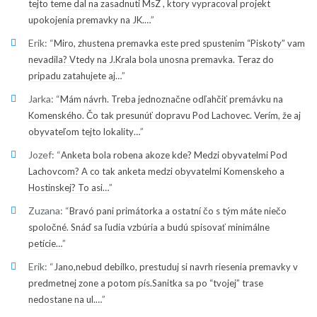
tejto teme dal na zasadnuti MsZ , ktory vypracoval projekt
”
upokojenia premavky na JK.…
Erik
: “
Miro, zhustena premavka este pred spustenim “Piskoty” vam
nevadila? Vtedy na J.Krala bola unosna premavka. Teraz do
”
pripadu zatahujete aj…
Jarka
: “
Mám návrh. Treba jednoznačne odľahčiť premávku na
Komenského. Čo tak presunúť dopravu Pod Lachovec. Verím, že aj
”
obyvateľom tejto lokality…
Jozef
: “
Anketa bola robena akoze kde? Medzi obyvatelmi Pod
Lachovcom? A co tak anketa medzi obyvatelmi Komenskeho a
”
Hostinskej? To asi…
Zuzana
: “
Bravó pani primátorka a ostatní čo s tým máte niečo
spoločné. Snáď sa ľudia vzbúria a budú spisovať minimálne
”
petície…
Erik
: “
Jano,nebud debilko, prestuduj si navrh riesenia premavky v
predmetnej zone a potom pís.Sanitka sa po “tvojej” trase
”
nedostane na ul.…