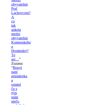
Medzi
obyvatelmi
Pod
Lachovcom?
A
co
tak
anketa
medzi
obyvatelmi
Komenskeho
a
Hostinskej?
To
asi…
”
Zuzana
:
“
Bravó
pani
primátorka
a
ostatní
čo s
tým
máte
niečo