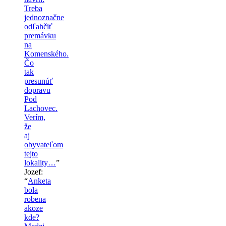
Treba
jednoznačne
odľahčiť
premávku
na
Komenského.
Čo
tak
presunúť
dopravu
Pod
Lachovec.
Verím,
že
aj
obyvateľom
tejto
lokality…
”
Jozef
:
“
Anketa
bola
robena
akoze
kde?