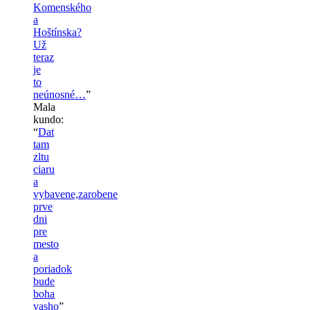
Komenského
a
Hoštínska?
Už
teraz
je
to
neúnosné…
”
Mala
kundo
:
“
Dat
tam
zltu
ciaru
a
vybavene,zarobene
prve
dni
pre
mesto
a
poriadok
bude
boha
vasho
”