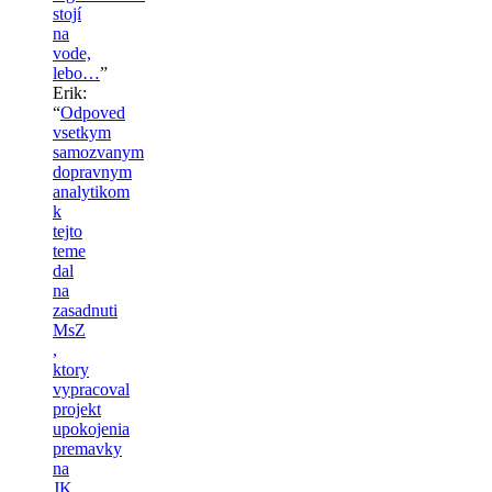
stojí
na
vode,
lebo…
”
Erik
:
“
Odpoved
vsetkym
samozvanym
dopravnym
analytikom
k
tejto
teme
dal
na
zasadnuti
MsZ
,
ktory
vypracoval
projekt
upokojenia
premavky
na
JK.