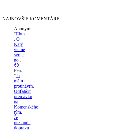
NAJNOVŠIE KOMENTÁRE
Anonym
:
“
Ehm
. O
Katy
vieme
svoje
no .
🙂
”
Feri
:
“
Ja
mám
protinávrh.
Odľahčiť
premávku
na
Komenského,
tým,
že
presunúť
dopravu