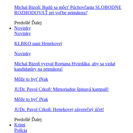
Michal Bizoň: Budú sa môcť Púchovčania SLOBODNE
ROZHODOVAŤ pri voľbe primátora?
Predošlé
Ďalej
Novinky
Novinky
KLBKO pani Henekovej
Novinky
Michal Bizoň vyzval Romana Hvizdáka, aby sa vzdal
kandidatúry na primátora!
Môže to byť iNak
JUDr. Pavol Crkoň: Mimoriadne špinavá kampaň!
Môže to byť iNak
JUDr. Pavol Crkoň: Henekovej záverečný účet!
Predošlé
Ďalej
Krimi
Polícia