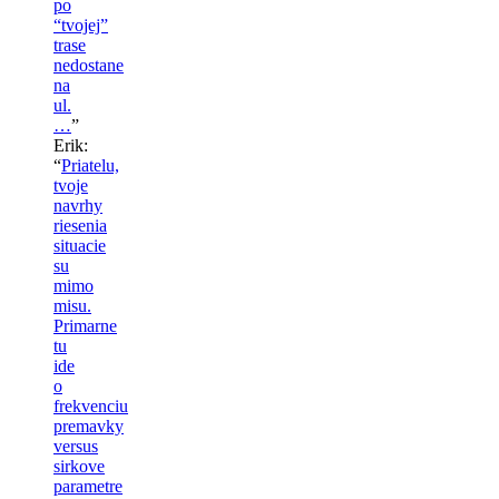
po
“tvojej”
trase
nedostane
na
ul.
…
”
Erik
:
“
Priatelu,
tvoje
navrhy
riesenia
situacie
su
mimo
misu.
Primarne
tu
ide
o
frekvenciu
premavky
versus
sirkove
parametre