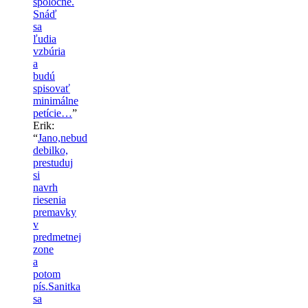
spoločné.
Snáď
sa
ľudia
vzbúria
a
budú
spisovať
minimálne
petície…
”
Erik
:
“
Jano,nebud
debilko,
prestuduj
si
navrh
riesenia
premavky
v
predmetnej
zone
a
potom
pís.Sanitka
sa