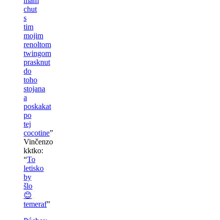
mam
chut
s
tim
mojim
renoltom
twingom
prasknut
do
toho
stojana
a
poskakat
po
tej
cocotine
”
Vinčenzo
kktko
:
“
To
letisko
by
šlo
😊
temeraf
”