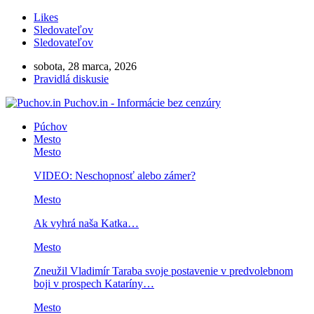
Likes
Sledovateľov
Sledovateľov
sobota, 28 marca, 2026
Pravidlá diskusie
Puchov.in - Informácie bez cenzúry
Púchov
Mesto
Mesto
VIDEO: Neschopnosť alebo zámer?
Mesto
Ak vyhrá naša Katka…
Mesto
Zneužil Vladimír Taraba svoje postavenie v predvolebnom
boji v prospech Kataríny…
Mesto