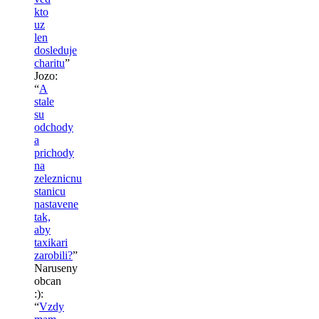
kto
uz
len
dosleduje
charitu
”
Jozo
:
“
A
stale
su
odchody
a
prichody
na
zeleznicnu
stanicu
nastavene
tak,
aby
taxikari
zarobili?
”
Naruseny
obcan
:)
:
“
Vzdy