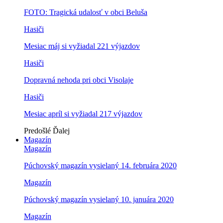
FOTO: Tragická udalosť v obci Beluša
Hasiči
Mesiac máj si vyžiadal 221 výjazdov
Hasiči
Dopravná nehoda pri obci Visolaje
Hasiči
Mesiac apríl si vyžiadal 217 výjazdov
Predošlé
Ďalej
Magazín
Magazín
Púchovský magazín vysielaný 14. februára 2020
Magazín
Púchovský magazín vysielaný 10. januára 2020
Magazín