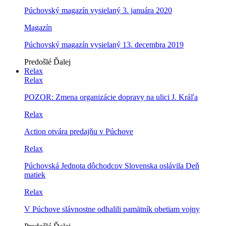
Púchovský magazín vysielaný 3. januára 2020
Magazín
Púchovský magazín vysielaný 13. decembra 2019
Predošlé
Ďalej
Relax
Relax
POZOR: Zmena organizácie dopravy na ulici J. Kráľa
Relax
Action otvára predajňu v Púchove
Relax
Púchovská Jednota dôchodcov Slovenska oslávila Deň
matiek
Relax
V Púchove slávnostne odhalili pamätník obetiam vojny