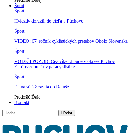
Predošlé
Ďalej
Šport
Šport
Hviezdy dorazili do cieľa v Púchove
Šport
VIDEO: 67. ročník cyklistických pretekov Okolo Slovenska
Šport
VODIČI POZOR: Cez víkend bude v okrese Púchov
Európsky pohár v paracyklistike
Šport
Elitná súťaž zavíta do Beluše
Predošlé
Ďalej
Kontakt