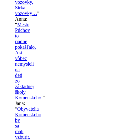
vozovky.
Sirka
vozovky…
”
Anna
:
“
Mesto
Púchov
to
riadne
pokašľalo.
Asi
vôbec
nemysleli
na
deti
zo
základnej
školy
Komenského.
”
Jana
:
“
Obyvatelia
Komenskeho
by
sa
mali
vzburit.