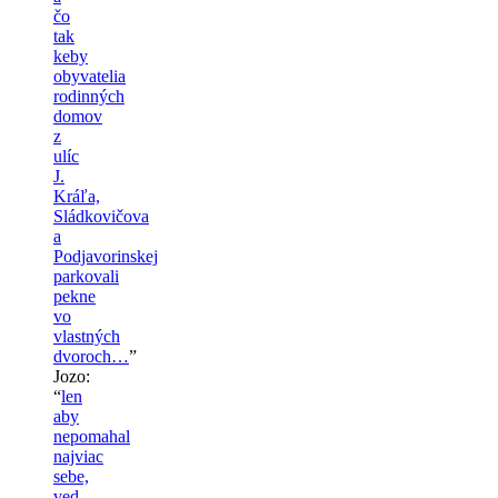
čo
tak
keby
obyvatelia
rodinných
domov
z
ulíc
J.
Kráľa,
Sládkovičova
a
Podjavorinskej
parkovali
pekne
vo
vlastných
dvoroch…
”
Jozo
:
“
len
aby
nepomahal
najviac
sebe,
ved