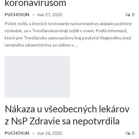
koronavírusom
PUCHOV.IN
mar 27, 2020
0
Počet osôb, u ktorých testovanie na koronavírus ukázalo pozitívny
výsledok, sa v Trenčianskom kraji zvýšil o osem. Podľa informácií,
ktoré pre Trenčiansky samosprávny kraj poskytol Regionálny úrad
verejného zdravotníctva so sídlom v …
Nákaza u všeobecných lekárov
z NsP Zdravie sa nepotvrdila
PUCHOV.IN
mar 26, 2020
0