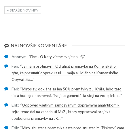
STARŠIE NOVINKY
NAJNOVŠIE KOMENTÁRE
Anonym
: “
”
Ehm . O Katy vieme svoje no . 🙂
Feri
: “
Ja mám protinávrh. Odľahčiť premávku na Komenského,
tým, že presunúť dopravu z ul. 1. mája a Holého na Komenského.
”
Obyvatelia…
Feri
: “
Miroslav, odkláňa sa len 50% premávky z J. Kráľa, lebo táto
”
ulica bude jednosmerná. Tvoja argumentácia stojí na vode, lebo…
Erik
: “
Odpoved vsetkym samozvanym dopravnym analytikom k
tejto teme dal na zasadnuti MsZ , ktory vypracoval projekt
”
upokojenia premavky na JK.…
Erik
: “
Miro, zhustena premavka este pred spustenim “Piskoty” vam