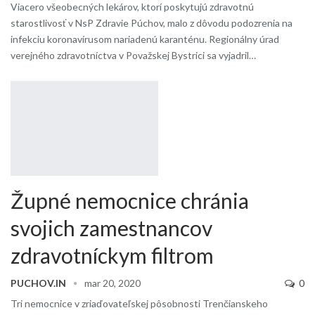
Viacero všeobecných lekárov, ktorí poskytujú zdravotnú
starostlivosť v NsP Zdravie Púchov, malo z dôvodu podozrenia na
infekciu koronavírusom nariadenú karanténu. Regionálny úrad
verejného zdravotníctva v Považskej Bystrici sa vyjadril…
Župné nemocnice chránia
svojich zamestnancov
zdravotníckym filtrom
PUCHOV.IN
mar 20, 2020
0
Tri nemocnice v zriaďovateľskej pôsobnosti Trenčianskeho