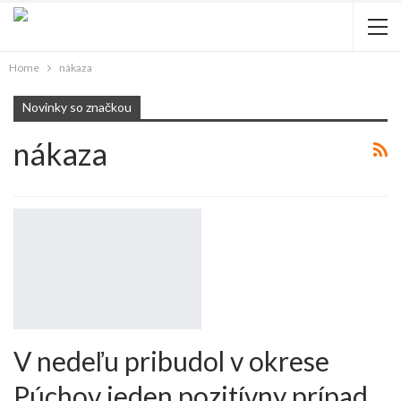
Home
nákaza
Novinky so značkou
nákaza
V nedeľu pribudol v okrese
Púchov jeden pozitívny prípad