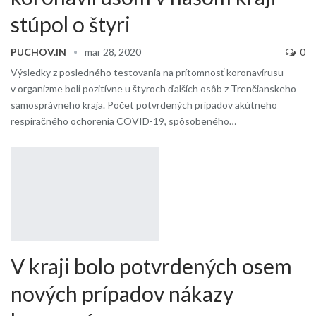
stúpol o štyri
PUCHOV.IN
mar 28, 2020
0
Výsledky z posledného testovania na prítomnosť koronavírusu
v organizme boli pozitívne u štyroch ďalších osôb z Trenčianskeho
samosprávneho kraja. Počet potvrdených prípadov akútneho
respiračného ochorenia COVID-19, spôsobeného…
V kraji bolo potvrdených osem
nových prípadov nákazy