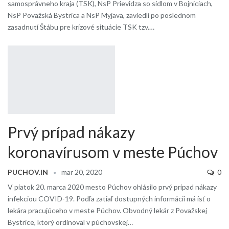
samosprávneho kraja (TSK), NsP Prievidza so sídlom v Bojniciach,
NsP Považská Bystrica a NsP Myjava, zaviedli po poslednom
zasadnutí Štábu pre krízové situácie TSK tzv.…
Prvý prípad nákazy
koronavírusom v meste Púchov
PUCHOV.IN
mar 20, 2020
0
V piatok 20. marca 2020 mesto Púchov ohlásilo prvý prípad nákazy
infekciou COVID-19. Podľa zatiaľ dostupných informácii má ísť o
lekára pracujúceho v meste Púchov. Obvodný lekár z Považskej
Bystrice, ktorý ordinoval v púchovskej…