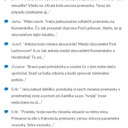
nevadila? Vtedy na J.Krala bola unosna premavka. Teraz do
”
pripadu zatahujete aj…
Jarka
: “
Mám návrh. Treba jednoznačne odľahčiť premávku na
Komenského. Čo tak presunúť dopravu Pod Lachovec. Verím, že aj
”
obyvateľom tejto lokality…
Jozef
: “
Anketa bola robena akoze kde? Medzi obyvatelmi Pod
Lachovcom? A co tak anketa medzi obyvatelmi Komenskeho a
”
Hostinskej? To asi…
Zuzana
: “
Bravó pani primátorka a ostatní čo s tým máte niečo
spoločné. Snáď sa ľudia vzbúria a budú spisovať minimálne
”
petície…
Erik
: “
Jano,nebud debilko, prestuduj si navrh riesenia premavky v
predmetnej zone a potom pís.Sanitka sa po “tvojej” trase
”
nedostane na ul.…
Erik
: “
Priatelu, tvoje navrhy riesenia situacie su mimo misu.
Primarne tu ide o frekvenciu premavky versus sirkove parametre
”
vozovky. Sirka vozovky…