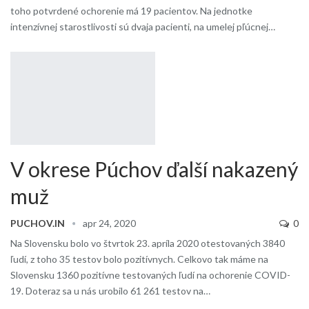
toho potvrdené ochorenie má 19 pacientov. Na jednotke
intenzívnej starostlivosti sú dvaja pacienti, na umelej pľúcnej…
V okrese Púchov ďalší nakazený
muž
PUCHOV.IN
apr 24, 2020
0
Na Slovensku bolo vo štvrtok 23. apríla 2020 otestovaných 3840
ľudí, z toho 35 testov bolo pozitívnych. Celkovo tak máme na
Slovensku 1360 pozitívne testovaných ľudí na ochorenie COVID-
19. Doteraz sa u nás urobilo 61 261 testov na…