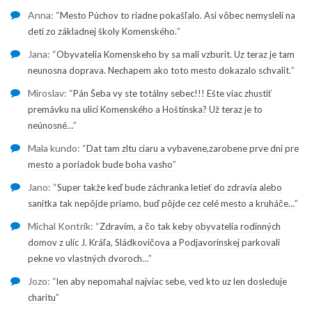
Anna
: “
Mesto Púchov to riadne pokašľalo. Asi vôbec nemysleli na
”
deti zo základnej školy Komenského.
Jana
: “
Obyvatelia Komenskeho by sa mali vzburit. Uz teraz je tam
”
neunosna doprava. Nechapem ako toto mesto dokazalo schvalit.
Miroslav
: “
Pán Šeba vy ste totálny sebec!!! Ešte viac zhustiť
premávku na ulici Komenského a Hoštínska? Už teraz je to
”
neúnosné…
Mala kundo
: “
Dat tam zltu ciaru a vybavene,zarobene prve dni pre
”
mesto a poriadok bude boha vasho
Jano
: “
Super takže keď bude záchranka letieť do zdravia alebo
”
sanitka tak nepôjde priamo, buď pôjde cez celé mesto a kruháče…
Michal Kontrík
: “
Zdravím, a čo tak keby obyvatelia rodinných
domov z ulíc J. Kráľa, Sládkovičova a Podjavorinskej parkovali
”
pekne vo vlastných dvoroch…
Jozo
: “
len aby nepomahal najviac sebe, ved kto uz len dosleduje
”
charitu