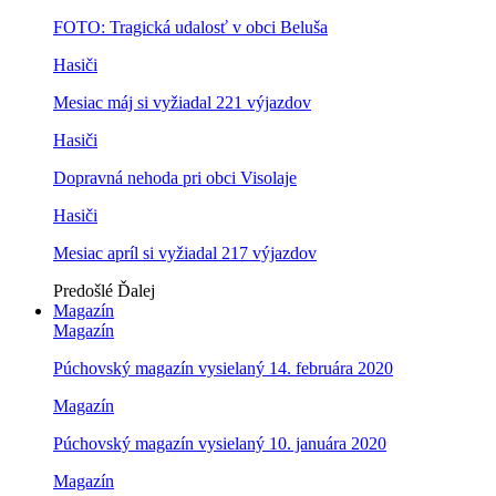
FOTO: Tragická udalosť v obci Beluša
Hasiči
Mesiac máj si vyžiadal 221 výjazdov
Hasiči
Dopravná nehoda pri obci Visolaje
Hasiči
Mesiac apríl si vyžiadal 217 výjazdov
Predošlé
Ďalej
Magazín
Magazín
Púchovský magazín vysielaný 14. februára 2020
Magazín
Púchovský magazín vysielaný 10. januára 2020
Magazín