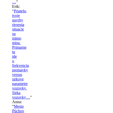
…
”
Erik
:
“
Priatelu,
tvoje
navrhy
riesenia
situacie
su
mimo
misu.
Primarne
tu
ide
o
frekvenciu
premavky
versus
sirkove
parametre
vozovky.
Sirka
vozovky…
”
Anna
:
“
Mesto
Púchov