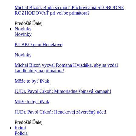
Michal Bizoň: Budú sa môcť Púchovčania SLOBODNE
ROZHODOVAŤ pri voľbe primátora?
Predošlé
Ďalej
Novinky
Novinky
KLBKO pani Henekovej
Novinky
Michal Bizoň vyzval Romana Hvizdáka, aby sa vzdal
kandidatúry na primátora!
Môže to byť iNak
JUDr. Pavol Crkoň: Mimoriadne špinavá kampaň!
Môže to byť iNak
JUDr. Pavol Crkoň: Henekovej záverečný účet!
Predošlé
Ďalej
Krimi
Polícia