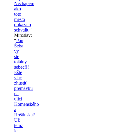
Nechapem
ako
toto
mesto
dokazalo
schvalit.
”
Miroslav
:
“
Pán
Šeba
vy
ste
totálny
sebec!!!
Ešte
viac
zhustiť
premávku
na
ulici
Komenského
a
Hoštínska?
Už
teraz
je