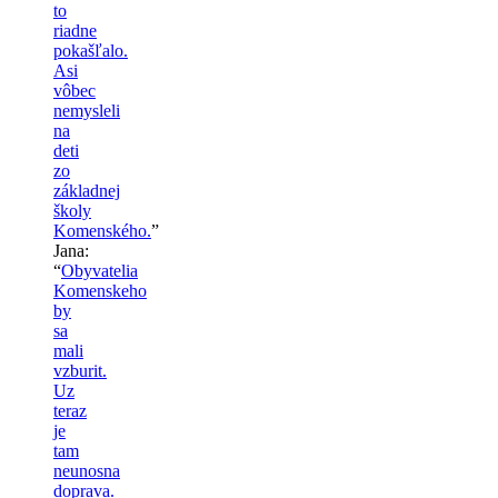
to
riadne
pokašľalo.
Asi
vôbec
nemysleli
na
deti
zo
základnej
školy
Komenského.
”
Jana
:
“
Obyvatelia
Komenskeho
by
sa
mali
vzburit.
Uz
teraz
je
tam
neunosna
doprava.