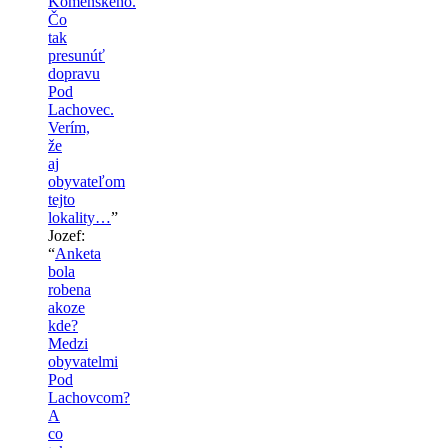
Komenského.
Čo
tak
presunúť
dopravu
Pod
Lachovec.
Verím,
že
aj
obyvateľom
tejto
lokality…
”
Jozef
:
“
Anketa
bola
robena
akoze
kde?
Medzi
obyvatelmi
Pod
Lachovcom?
A
co