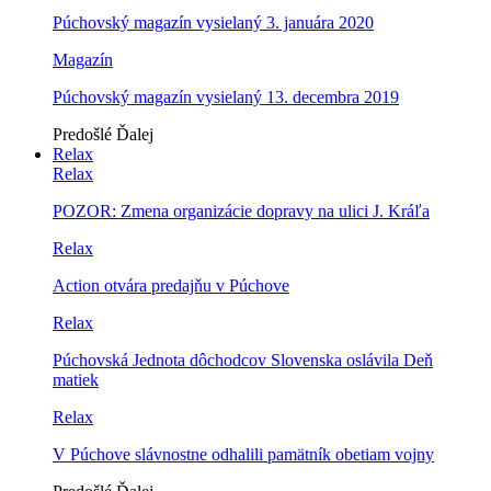
Púchovský magazín vysielaný 3. januára 2020
Magazín
Púchovský magazín vysielaný 13. decembra 2019
Predošlé
Ďalej
Relax
Relax
POZOR: Zmena organizácie dopravy na ulici J. Kráľa
Relax
Action otvára predajňu v Púchove
Relax
Púchovská Jednota dôchodcov Slovenska oslávila Deň
matiek
Relax
V Púchove slávnostne odhalili pamätník obetiam vojny