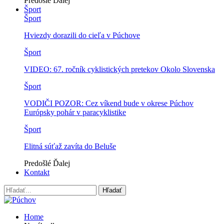
Predošlé
Ďalej
Šport
Šport
Hviezdy dorazili do cieľa v Púchove
Šport
VIDEO: 67. ročník cyklistických pretekov Okolo Slovenska
Šport
VODIČI POZOR: Cez víkend bude v okrese Púchov
Európsky pohár v paracyklistike
Šport
Elitná súťaž zavíta do Beluše
Predošlé
Ďalej
Kontakt
Home