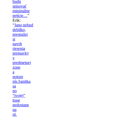
budú
spisovať
minimálne
petície…
”
Erik
:
“
Jano,nebud
debilko,
prestuduj
si
navrh
riesenia
premavky
v
predmetnej
zone
a
potom
pís.Sanitka
sa
po
“tvojej”
trase
nedostane
na
ul.