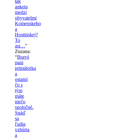
tak
anketa
medzi
obyvatelmi
Komenskeho
a
Hostinskej?
To
asi…
”
Zuzana
:
“
Bravó
pani
primátorka
a
ostatní
čo s
tým
máte
niečo
spoločné.
Snáď
sa
ľudia
vzbúria
a