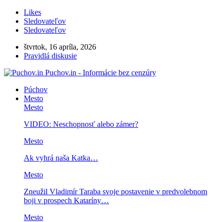
Likes
Sledovateľov
Sledovateľov
štvrtok, 16 apríla, 2026
Pravidlá diskusie
Puchov.in - Informácie bez cenzúry
Púchov
Mesto
Mesto
VIDEO: Neschopnosť alebo zámer?
Mesto
Ak vyhrá naša Katka…
Mesto
Zneužil Vladimír Taraba svoje postavenie v predvolebnom
boji v prospech Kataríny…
Mesto