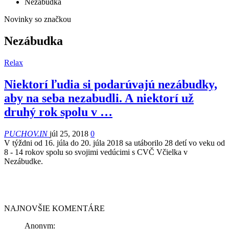
Nezábudka
Novinky so značkou
Nezábudka
Relax
Niektorí ľudia si podarúvajú nezábudky,
aby na seba nezabudli. A niektorí už
druhý rok spolu v …
PUCHOV.IN
júl 25, 2018
0
V týždni od 16. júla do 20. júla 2018 sa utáborilo 28 detí vo veku od
8 - 14 rokov spolu so svojimi vedúcimi s CVČ Včielka v
Nezábudke.
NAJNOVŠIE KOMENTÁRE
Anonym
: