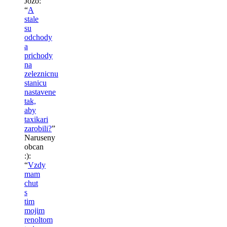
Jozo
:
“
A
stale
su
odchody
a
prichody
na
zeleznicnu
stanicu
nastavene
tak,
aby
taxikari
zarobili?
”
Naruseny
obcan
:)
:
“
Vzdy
mam
chut
s
tim
mojim
renoltom