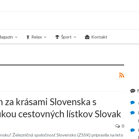
agazín
Relax
Šport
Kontakt
m za krásami Slovenska s
ou cestovných lístkov Slovak
0
nsku? Železničná spoločnosť Slovensko (ZSSK) pripravila na leto