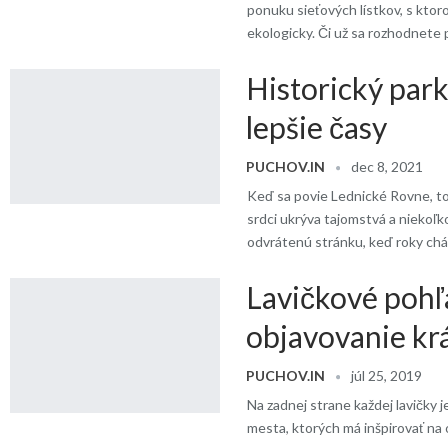
ponuku sieťových lístkov, s kto
ekologicky. Či už sa rozhodnete 
Historický par
lepšie časy
PUCHOV.IN
dec 8, 2021
Keď sa povie Lednické Rovne, to n
srdci ukrýva tajomstvá a niekoľko 
odvrátenú stránku, keď roky chá
Lavičkové pohľa
objavovanie kr
PUCHOV.IN
júl 25, 2019
Na zadnej strane každej lavičky
mesta, ktorých má inšpirovať na ob