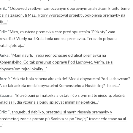
Erik
: “
Odpoved vsetkym samozvanym dopravnym analytikom k tejto teme
dal na zasadnuti MsZ , ktory vypracoval projekt upokojenia premavky na
”
JK.…
Erik
: “
Miro, zhustena premavka este pred spustenim “Piskoty” vam
nevadila? Vtedy na J.Krala bola unosna premavka. Teraz do pripadu
”
zatahujete aj…
Jarka
: “
Mám návrh. Treba jednoznačne odľahčiť premávku na
Komenského. Čo tak presunúť dopravu Pod Lachovec. Verím, že aj
”
obyvateľom tejto lokality…
Jozef
: “
Anketa bola robena akoze kde? Medzi obyvatelmi Pod Lachovcom?
”
A co tak anketa medzi obyvatelmi Komenskeho a Hostinskej? To asi…
Zuzana
: “
Bravó pani primátorka a ostatní čo s tým máte niečo spoločné.
”
Snáď sa ľudia vzbúria a budú spisovať minimálne petície…
Erik
: “
Jano,nebud debilko, prestuduj si navrh riesenia premavky v
predmetnej zone a potom pís.Sanitka sa po “tvojej” trase nedostane na ul.
”
…