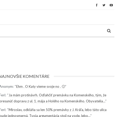
NAJNOVŠIE KOMENTÁRE
Anonym
: “
”
Ehm . O Katy vieme svoje no . 🙂
Feri
: “
Ja mám protinávrh. Odľahčiť premávku na Komenského, tým, že
”
presunúť dopravu z ul. 1. mája a Holého na Komenského. Obyvatelia…
Feri
: “
Miroslav, odkláňa sa len 50% premávky z J. Kráľa, lebo táto ulica
”
bude jednosmerná. Tvoja argumentácia stojí na vode, lebo…