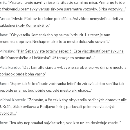
Erik
: “
Priatelu, tvoje navrhy riesenia situacie su mimo misu. Primarne tu ide
”
o frekvenciu premavky versus sirkove parametre vozovky. Sirka vozovky…
Anna
: “
Mesto Púchov to riadne pokašľalo. Asi vôbec nemysleli na deti zo
”
základnej školy Komenského.
Jana
: “
Obyvatelia Komenskeho by sa mali vzburit. Uz teraz je tam
”
neunosna doprava. Nechapem ako toto mesto dokazalo schvalit.
Miroslav
: “
Pán Šeba vy ste totálny sebec!!! Ešte viac zhustiť premávku na
”
ulici Komenského a Hoštínska? Už teraz je to neúnosné…
Mala kundo
: “
Dat tam zltu ciaru a vybavene,zarobene prve dni pre mesto a
”
poriadok bude boha vasho
Jano
: “
Super takže keď bude záchranka letieť do zdravia alebo sanitka tak
”
nepôjde priamo, buď pôjde cez celé mesto a kruháče…
Michal Kontrík
: “
Zdravím, a čo tak keby obyvatelia rodinných domov z ulíc
J. Kráľa, Sládkovičova a Podjavorinskej parkovali pekne vo vlastných
”
dvoroch…
Jozo
: “
”
len aby nepomahal najviac sebe, ved kto uz len dosleduje charitu