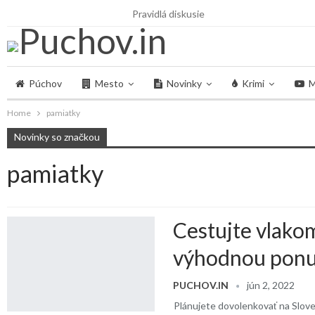
nedeľa, 29 marca, 2026
Pravidlá diskusie
Púchov
Mesto
Novinky
Krimi
M
Home
pamiatky
Novinky so značkou
pamiatky
Cestujte vlako
výhodnou ponuk
PUCHOV.IN
jún 2, 2022
Plánujete dovolenkovať na Slove