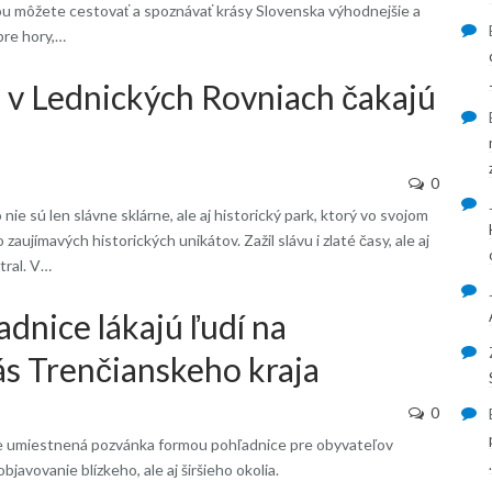
rou môžete cestovať a spoznávať krásy Slovenska výhodnejšie a
pre hory,…
k v Lednických Rovniach čakajú
0
ie sú len slávne sklárne, ale aj historický park, ktorý vo svojom
zaujímavých historických unikátov. Zažil slávu i zlaté časy, ale aj
tral. V…
dnice lákajú ľudí na
ás Trenčianskeho kraja
0
 je umiestnená pozvánka formou pohľadnice pre obyvateľov
javovanie blízkeho, ale aj širšieho okolia.