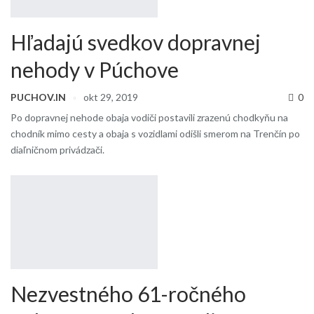
Hľadajú svedkov dopravnej
nehody v Púchove
PUCHOV.IN
okt 29, 2019
0
Po dopravnej nehode obaja vodiči postavili zrazenú chodkyňu na
chodník mimo cesty a obaja s vozidlami odišli smerom na Trenčín po
diaľničnom privádzači.
Nezvestného 61-ročného