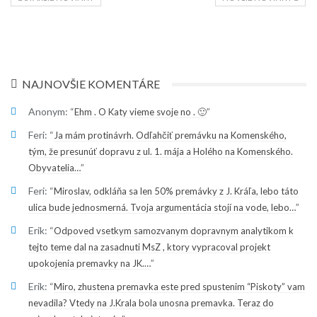
NAJNOVŠIE KOMENTÁRE
Anonym
: “
”
Ehm . O Katy vieme svoje no . 🙂
Feri
: “
Ja mám protinávrh. Odľahčiť premávku na Komenského,
tým, že presunúť dopravu z ul. 1. mája a Holého na Komenského.
”
Obyvatelia…
Feri
: “
Miroslav, odkláňa sa len 50% premávky z J. Kráľa, lebo táto
”
ulica bude jednosmerná. Tvoja argumentácia stojí na vode, lebo…
Erik
: “
Odpoved vsetkym samozvanym dopravnym analytikom k
tejto teme dal na zasadnuti MsZ , ktory vypracoval projekt
”
upokojenia premavky na JK.…
Erik
: “
Miro, zhustena premavka este pred spustenim “Piskoty” vam
nevadila? Vtedy na J.Krala bola unosna premavka. Teraz do