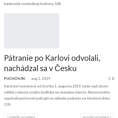
bankoviek nominálnej hodnoty 50€.
Pátranie po Karlovi odvolali,
nachádzal sa v Česku
PUCHOV.IN
aug 2, 2019
0
Karol bol nezvestný od štvrtka 1. augusta 2019, kedy nad ránom
odišiel z miesta svojho bydliska na neznáme miesto. Nezvestného
vypátrali púchovskí policajti na základe podnetu na tiesňovú linku
158.
STARŠIE NOVINKY
NOVŠIE NOVINKY