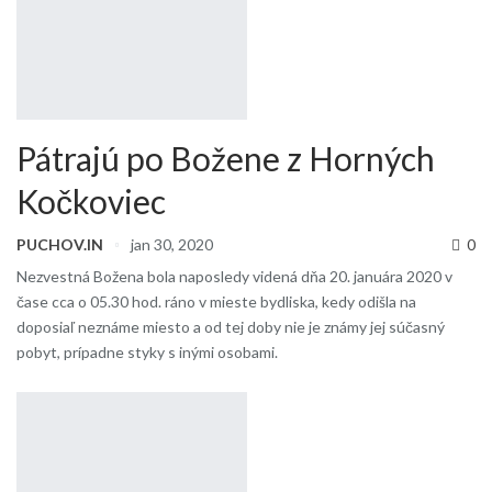
Pátrajú po Božene z Horných
Kočkoviec
PUCHOV.IN
jan 30, 2020
0
Nezvestná Božena bola naposledy videná dňa 20. januára 2020 v
čase cca o 05.30 hod. ráno v mieste bydliska, kedy odišla na
doposiaľ neznáme miesto a od tej doby nie je známy jej súčasný
pobyt, prípadne styky s inými osobami.