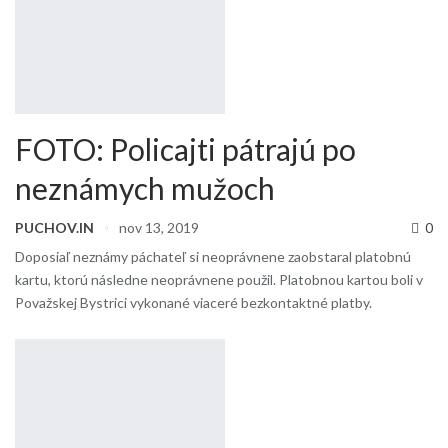
FOTO: Policajti pátrajú po
neznámych mužoch
PUCHOV.IN
nov 13, 2019
0
Doposiaľ neznámy páchateľ si neoprávnene zaobstaral platobnú
kartu, ktorú následne neoprávnene použil. Platobnou kartou boli v
Považskej Bystrici vykonané viaceré bezkontaktné platby.