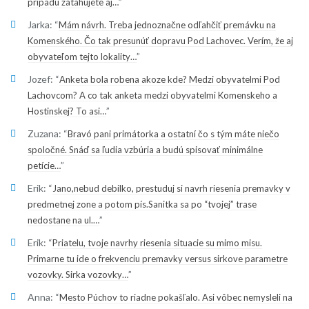
”
pripadu zatahujete aj…
Jarka
: “
Mám návrh. Treba jednoznačne odľahčiť premávku na
Komenského. Čo tak presunúť dopravu Pod Lachovec. Verím, že aj
”
obyvateľom tejto lokality…
Jozef
: “
Anketa bola robena akoze kde? Medzi obyvatelmi Pod
Lachovcom? A co tak anketa medzi obyvatelmi Komenskeho a
”
Hostinskej? To asi…
Zuzana
: “
Bravó pani primátorka a ostatní čo s tým máte niečo
spoločné. Snáď sa ľudia vzbúria a budú spisovať minimálne
”
petície…
Erik
: “
Jano,nebud debilko, prestuduj si navrh riesenia premavky v
predmetnej zone a potom pís.Sanitka sa po “tvojej” trase
”
nedostane na ul.…
Erik
: “
Priatelu, tvoje navrhy riesenia situacie su mimo misu.
Primarne tu ide o frekvenciu premavky versus sirkove parametre
”
vozovky. Sirka vozovky…
Anna
: “
Mesto Púchov to riadne pokašľalo. Asi vôbec nemysleli na