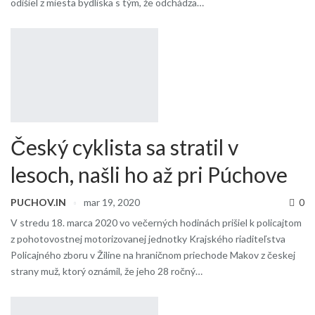
odišiel z miesta bydliska s tým, že odchádza…
Český cyklista sa stratil v
lesoch, našli ho až pri Púchove
PUCHOV.IN
mar 19, 2020
0
V stredu 18. marca 2020 vo večerných hodinách prišiel k policajtom
z pohotovostnej motorizovanej jednotky Krajského riaditeľstva
Policajného zboru v Žiline na hraničnom priechode Makov z českej
strany muž, ktorý oznámil, že jeho 28 ročný…