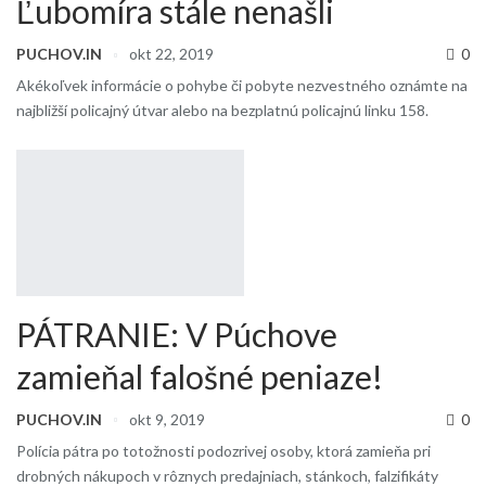
Ľubomíra stále nenašli
PUCHOV.IN
okt 22, 2019
0
Akékoľvek informácie o pohybe či pobyte nezvestného oznámte na
najbližší policajný útvar alebo na bezplatnú policajnú linku 158.
PÁTRANIE: V Púchove
zamieňal falošné peniaze!
PUCHOV.IN
okt 9, 2019
0
Polícia pátra po totožnosti podozrivej osoby, ktorá zamieňa pri
drobných nákupoch v rôznych predajniach, stánkoch, falzifikáty