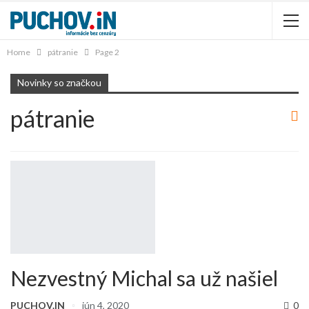
Home
pátranie
Page 2
Novinky so značkou
pátranie
Nezvestný Michal sa už našiel
PUCHOV.IN
jún 4, 2020
0