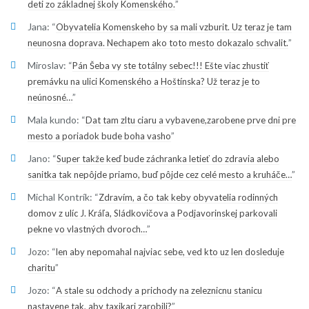
”
deti zo základnej školy Komenského.
Jana
: “
Obyvatelia Komenskeho by sa mali vzburit. Uz teraz je tam
”
neunosna doprava. Nechapem ako toto mesto dokazalo schvalit.
Miroslav
: “
Pán Šeba vy ste totálny sebec!!! Ešte viac zhustiť
premávku na ulici Komenského a Hoštínska? Už teraz je to
”
neúnosné…
Mala kundo
: “
Dat tam zltu ciaru a vybavene,zarobene prve dni pre
”
mesto a poriadok bude boha vasho
Jano
: “
Super takže keď bude záchranka letieť do zdravia alebo
”
sanitka tak nepôjde priamo, buď pôjde cez celé mesto a kruháče…
Michal Kontrík
: “
Zdravím, a čo tak keby obyvatelia rodinných
domov z ulíc J. Kráľa, Sládkovičova a Podjavorinskej parkovali
”
pekne vo vlastných dvoroch…
Jozo
: “
len aby nepomahal najviac sebe, ved kto uz len dosleduje
”
charitu
Jozo
: “
A stale su odchody a prichody na zeleznicnu stanicu
”
nastavene tak, aby taxikari zarobili?