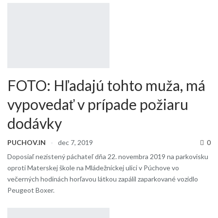
FOTO: Hľadajú tohto muža, má
vypovedať v prípade požiaru
dodávky
PUCHOV.IN
dec 7, 2019
0
Doposiaľ nezistený páchateľ dňa 22. novembra 2019 na parkovisku
oproti Materskej škole na Mládežníckej ulici v Púchove vo
večerných hodinách horľavou látkou zapálil zaparkované vozidlo
Peugeot Boxer.