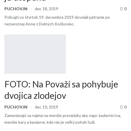
PUCHOV.IN
dec 18, 2019
0
Policajti vo štvrtok 19. decembra 2019 dovolali pátranie po
nezvestnej Anne z Dolných Kočkoviec.
FOTO: Na Považí sa pohybuje
dvojica zlodejov
PUCHOV.IN
dec 10, 2019
0
Zameriavajú sa najmä na menšie prevádzky ako napr. kaderníctva,
menšie bary a kaviarne, kde nie je veľký pohyb ľudí.