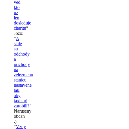
ved
kto
uz
len
dosleduje
charitu
”
Jozo
:
“
A
stale
su
odchody
a
prichody
na
zeleznicnu
stanicu
nastavene
tak,
aby
taxikari
zarobili?
”
Naruseny
obcan
:)
:
“
Vzdy