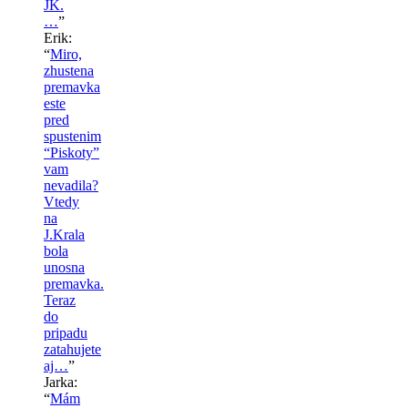
JK.
…
”
Erik
:
“
Miro,
zhustena
premavka
este
pred
spustenim
“Piskoty”
vam
nevadila?
Vtedy
na
J.Krala
bola
unosna
premavka.
Teraz
do
pripadu
zatahujete
aj…
”
Jarka
:
“
Mám