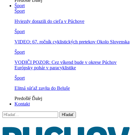
Predošlé
Ďalej
Šport
Šport
Hviezdy dorazili do cieľa v Púchove
Šport
VIDEO: 67. ročník cyklistických pretekov Okolo Slovenska
Šport
VODIČI POZOR: Cez víkend bude v okrese Púchov
Európsky pohár v paracyklistike
Šport
Elitná súťaž zavíta do Beluše
Predošlé
Ďalej
Kontakt