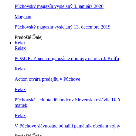
Púchovský magazín vysielaný 3. januára 2020
Magazín
Púchovský magazín vysielaný 13. decembra 2019
Predošlé
Ďalej
Relax
Relax
POZOR: Zmena organizácie dopravy na ulici J. Kráľa
Relax
Action otvára predajňu v Púchove
Relax
Púchovská Jednota dôchodcov Slovenska oslávila Deň
matiek
Relax
V Púchove slávnostne odhalili pamätník obetiam vojny