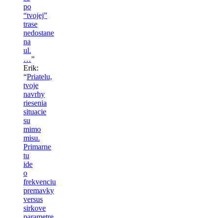
po
“tvojej”
trase
nedostane
na
ul.
…
”
Erik
:
“
Priatelu,
tvoje
navrhy
riesenia
situacie
su
mimo
misu.
Primarne
tu
ide
o
frekvenciu
premavky
versus
sirkove
parametre