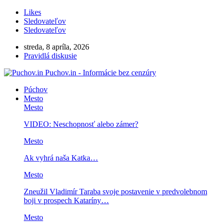
Likes
Sledovateľov
Sledovateľov
streda, 8 apríla, 2026
Pravidlá diskusie
Puchov.in - Informácie bez cenzúry
Púchov
Mesto
Mesto
VIDEO: Neschopnosť alebo zámer?
Mesto
Ak vyhrá naša Katka…
Mesto
Zneužil Vladimír Taraba svoje postavenie v predvolebnom
boji v prospech Kataríny…
Mesto