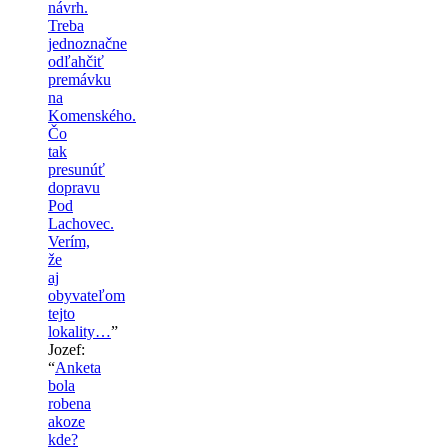
návrh.
Treba
jednoznačne
odľahčiť
premávku
na
Komenského.
Čo
tak
presunúť
dopravu
Pod
Lachovec.
Verím,
že
aj
obyvateľom
tejto
lokality…
”
Jozef
:
“
Anketa
bola
robena
akoze
kde?