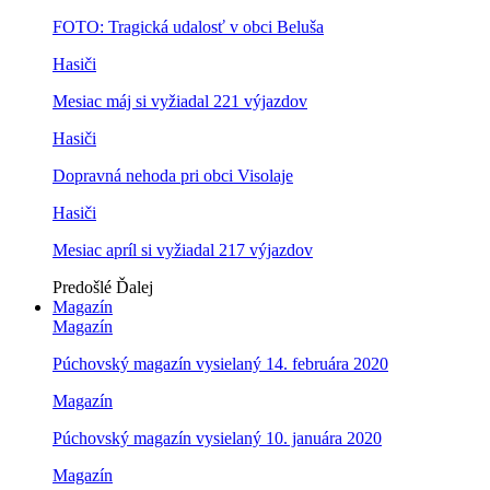
FOTO: Tragická udalosť v obci Beluša
Hasiči
Mesiac máj si vyžiadal 221 výjazdov
Hasiči
Dopravná nehoda pri obci Visolaje
Hasiči
Mesiac apríl si vyžiadal 217 výjazdov
Predošlé
Ďalej
Magazín
Magazín
Púchovský magazín vysielaný 14. februára 2020
Magazín
Púchovský magazín vysielaný 10. januára 2020
Magazín