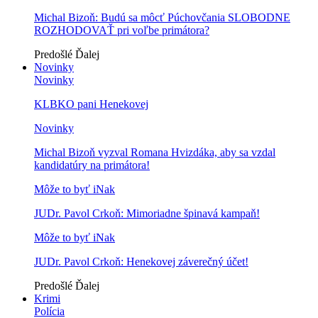
Michal Bizoň: Budú sa môcť Púchovčania SLOBODNE
ROZHODOVAŤ pri voľbe primátora?
Predošlé
Ďalej
Novinky
Novinky
KLBKO pani Henekovej
Novinky
Michal Bizoň vyzval Romana Hvizdáka, aby sa vzdal
kandidatúry na primátora!
Môže to byť iNak
JUDr. Pavol Crkoň: Mimoriadne špinavá kampaň!
Môže to byť iNak
JUDr. Pavol Crkoň: Henekovej záverečný účet!
Predošlé
Ďalej
Krimi
Polícia