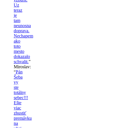
Uz
teraz
je
tam
neunosna
doprava.
Nechapem
ako
toto
mesto
dokazalo
schvalit.
”
Miroslav
:
“
Pán
Šeba
vy
ste
totálny
sebec!!!
Ešte
viac
zhustiť
premávku
na