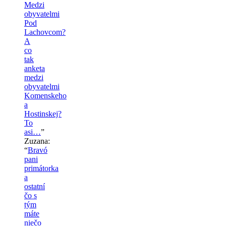
Medzi
obyvatelmi
Pod
Lachovcom?
A
co
tak
anketa
medzi
obyvatelmi
Komenskeho
a
Hostinskej?
To
asi…
”
Zuzana
:
“
Bravó
pani
primátorka
a
ostatní
čo s
tým
máte
niečo