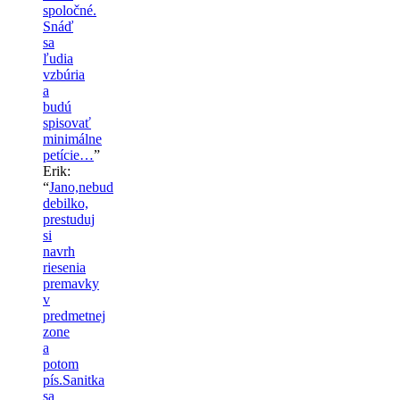
spoločné.
Snáď
sa
ľudia
vzbúria
a
budú
spisovať
minimálne
petície…
”
Erik
:
“
Jano,nebud
debilko,
prestuduj
si
navrh
riesenia
premavky
v
predmetnej
zone
a
potom
pís.Sanitka
sa