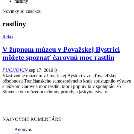
rastliny
Novinky so značkou
rastliny
Relax
V župnom múzeu v Považskej Bystrici
môžete spoznať čarovnú moc rastlín
PUCHOV.IN
sep 17, 2019
0
Vlastivedné múzeum v Považskej Bystrici v zriaďovateľskej
pôsobnosti Trenčianskeho samosprávneho kraja sprístupnilo výstavu
s názvom Čarovná moc rastlín, ktorú pripravilo v spolupráci so
Slovenským múzeom ochrany prírody a jaskyniarstva v…
NAJNOVŠIE KOMENTÁRE
Anonym
: