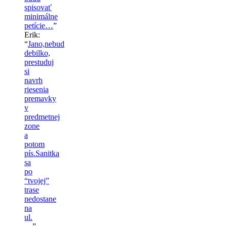
spisovať
minimálne
petície…
”
Erik
:
“
Jano,nebud
debilko,
prestuduj
si
navrh
riesenia
premavky
v
predmetnej
zone
a
potom
pís.Sanitka
sa
po
“tvojej”
trase
nedostane
na
ul.
…
”