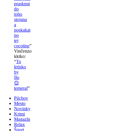
prasknut
do
toho
stojana
a
poskakat
po
tej
cocotine
”
Vinčenzo
kktko
:
“
To
letisko
by
šlo
😊
temeraf
”
Púchov
Mesto
Novinky
Krimi
Magazín
Relax
Šport