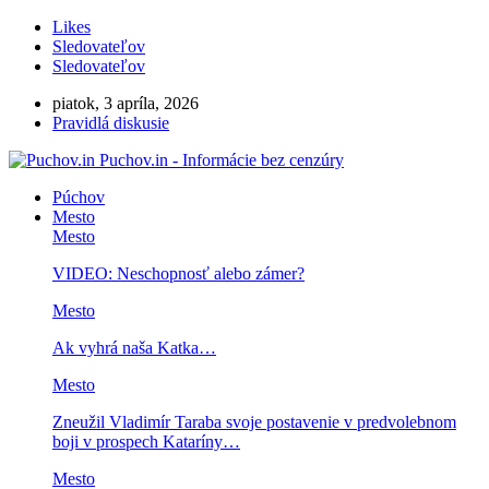
Likes
Sledovateľov
Sledovateľov
piatok, 3 apríla, 2026
Pravidlá diskusie
Puchov.in - Informácie bez cenzúry
Púchov
Mesto
Mesto
VIDEO: Neschopnosť alebo zámer?
Mesto
Ak vyhrá naša Katka…
Mesto
Zneužil Vladimír Taraba svoje postavenie v predvolebnom
boji v prospech Kataríny…
Mesto