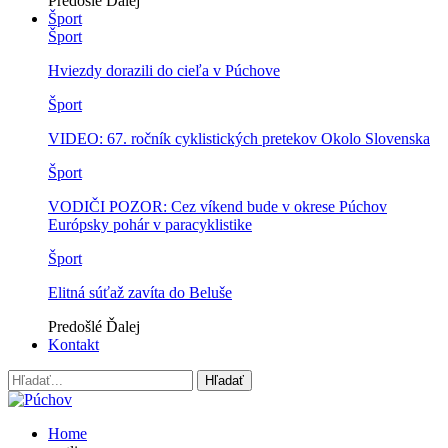
Predošlé
Ďalej
Šport
Šport
Hviezdy dorazili do cieľa v Púchove
Šport
VIDEO: 67. ročník cyklistických pretekov Okolo Slovenska
Šport
VODIČI POZOR: Cez víkend bude v okrese Púchov
Európsky pohár v paracyklistike
Šport
Elitná súťaž zavíta do Beluše
Predošlé
Ďalej
Kontakt
Home