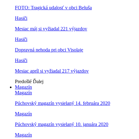
FOTO: Tragická udalosť v obci Beluša
Hasiči
Mesiac máj si vyžiadal 221 výjazdov
Hasiči
Dopravná nehoda pri obci Visolaje
Hasiči
Mesiac apríl si vyžiadal 217 výjazdov
Predošlé
Ďalej
Magazín
Magazín
Púchovský magazín vysielaný 14. februára 2020
Magazín
Púchovský magazín vysielaný 10. januára 2020
Magazín