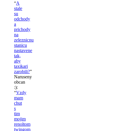
“
A
stale
su
odchody
a
prichody
na
zeleznicnu
stanicu
nastavene
tak,
aby
taxikari
zarobili?
”
Naruseny
obcan
:)
:
“
Vzdy
mam
chut
s
tim
mojim
renoltom
twingom