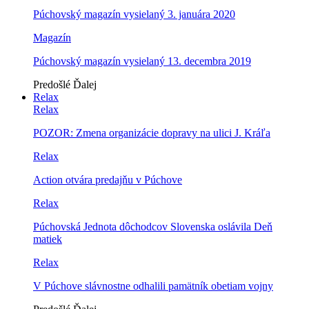
Púchovský magazín vysielaný 3. januára 2020
Magazín
Púchovský magazín vysielaný 13. decembra 2019
Predošlé
Ďalej
Relax
Relax
POZOR: Zmena organizácie dopravy na ulici J. Kráľa
Relax
Action otvára predajňu v Púchove
Relax
Púchovská Jednota dôchodcov Slovenska oslávila Deň
matiek
Relax
V Púchove slávnostne odhalili pamätník obetiam vojny