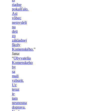
to
riadne
pokašľalo.
Asi
vôbec
nemysleli
na
deti
zo
základnej
školy
Komenského.
”
Jana
:
“
Obyvatelia
Komenskeho
by
sa
mali
vzburit.
Uz
teraz
je
tam
neunosna
doprava.