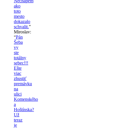
Nechapem
ako
toto
mesto
dokazalo
schvalit.
”
Miroslav
:
“
Pán
Šeba
vy
ste
totálny
sebec!!!
Ešte
viac
zhustiť
premávku
na
ulici
Komenského
a
Hoštínska?
Už
teraz
je