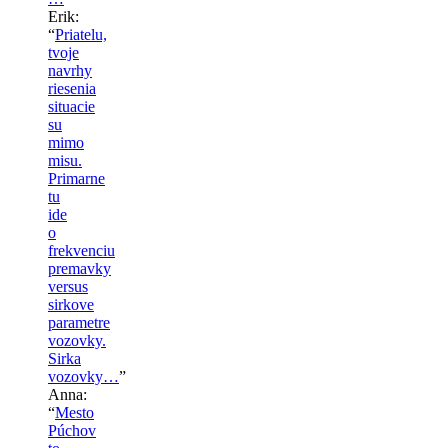
Erik
:
“
Priatelu,
tvoje
navrhy
riesenia
situacie
su
mimo
misu.
Primarne
tu
ide
o
frekvenciu
premavky
versus
sirkove
parametre
vozovky.
Sirka
vozovky…
”
Anna
:
“
Mesto
Púchov