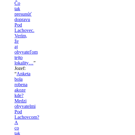
Čo
tak
presunúť
dopravu
Pod
Lachovec.
Verím,
že
aj
obyvateľom
tejto
lokality…
”
Jozef
:
“
Anketa
bola
robena
akoze
kde?
Medzi
obyvatelmi
Pod
Lachovcom?
A
co
tak