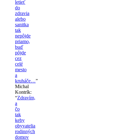
letieť
do
zdravia
alebo
sanitka
tak
nepôjde
priamo,
buď
pôjde
cez
celé
mesto
a
kruháče…
”
Michal
Kontrík
:
“
Zdravím,
a
čo
tak
keby
obyvatelia
rodinných
domov