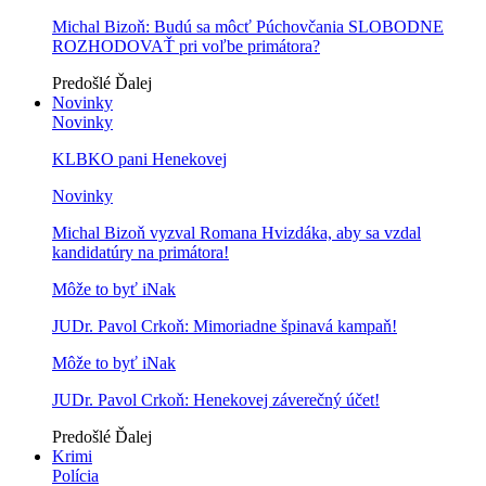
Michal Bizoň: Budú sa môcť Púchovčania SLOBODNE
ROZHODOVAŤ pri voľbe primátora?
Predošlé
Ďalej
Novinky
Novinky
KLBKO pani Henekovej
Novinky
Michal Bizoň vyzval Romana Hvizdáka, aby sa vzdal
kandidatúry na primátora!
Môže to byť iNak
JUDr. Pavol Crkoň: Mimoriadne špinavá kampaň!
Môže to byť iNak
JUDr. Pavol Crkoň: Henekovej záverečný účet!
Predošlé
Ďalej
Krimi
Polícia