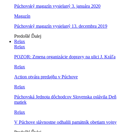
Púchovský magazín vysielaný 3. januára 2020
Magazín
Púchovský magazín vysielaný 13. decembra 2019
Predošlé
Ďalej
Relax
Relax
POZOR: Zmena organizácie dopravy na ulici J. Kráľa
Relax
Action otvára predajňu v Púchove
Relax
Púchovská Jednota dôchodcov Slovenska oslávila Deň
matiek
Relax
V Púchove slávnostne odhalili pamätník obetiam vojny