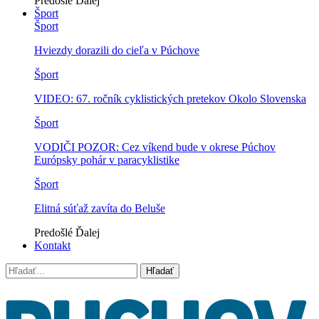
Predošlé
Ďalej
Šport
Šport
Hviezdy dorazili do cieľa v Púchove
Šport
VIDEO: 67. ročník cyklistických pretekov Okolo Slovenska
Šport
VODIČI POZOR: Cez víkend bude v okrese Púchov
Európsky pohár v paracyklistike
Šport
Elitná súťaž zavíta do Beluše
Predošlé
Ďalej
Kontakt