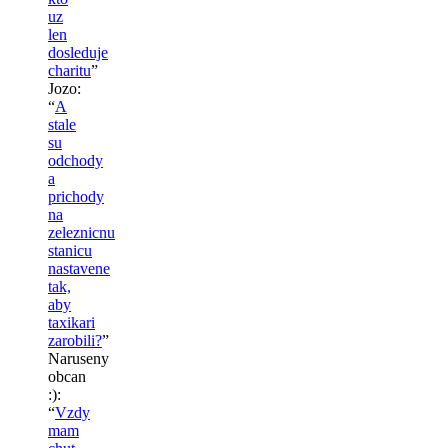
uz
len
dosleduje
charitu
”
Jozo
:
“
A
stale
su
odchody
a
prichody
na
zeleznicnu
stanicu
nastavene
tak,
aby
taxikari
zarobili?
”
Naruseny
obcan
:)
:
“
Vzdy
mam