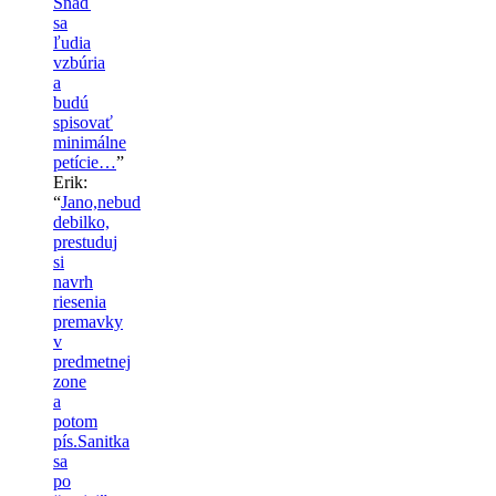
Snáď
sa
ľudia
vzbúria
a
budú
spisovať
minimálne
petície…
”
Erik
:
“
Jano,nebud
debilko,
prestuduj
si
navrh
riesenia
premavky
v
predmetnej
zone
a
potom
pís.Sanitka
sa
po