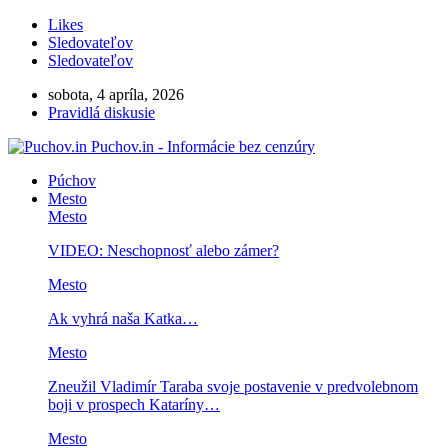
Likes
Sledovateľov
Sledovateľov
sobota, 4 apríla, 2026
Pravidlá diskusie
Puchov.in - Informácie bez cenzúry
Púchov
Mesto
Mesto
VIDEO: Neschopnosť alebo zámer?
Mesto
Ak vyhrá naša Katka…
Mesto
Zneužil Vladimír Taraba svoje postavenie v predvolebnom
boji v prospech Kataríny…
Mesto