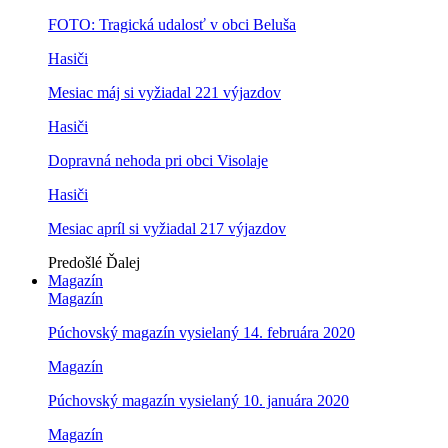
FOTO: Tragická udalosť v obci Beluša
Hasiči
Mesiac máj si vyžiadal 221 výjazdov
Hasiči
Dopravná nehoda pri obci Visolaje
Hasiči
Mesiac apríl si vyžiadal 217 výjazdov
Predošlé
Ďalej
Magazín
Magazín
Púchovský magazín vysielaný 14. februára 2020
Magazín
Púchovský magazín vysielaný 10. januára 2020
Magazín