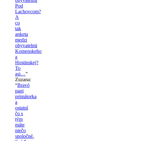
obyvatelmi
Pod
Lachovcom?
A
co
tak
anketa
medzi
obyvatelmi
Komenskeho
a
Hostinskej?
To
asi…
”
Zuzana
:
“
Bravó
pani
primátorka
a
ostatní
čo s
tým
máte
niečo
spoločné.