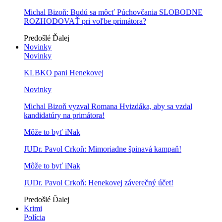
Michal Bizoň: Budú sa môcť Púchovčania SLOBODNE
ROZHODOVAŤ pri voľbe primátora?
Predošlé
Ďalej
Novinky
Novinky
KLBKO pani Henekovej
Novinky
Michal Bizoň vyzval Romana Hvizdáka, aby sa vzdal
kandidatúry na primátora!
Môže to byť iNak
JUDr. Pavol Crkoň: Mimoriadne špinavá kampaň!
Môže to byť iNak
JUDr. Pavol Crkoň: Henekovej záverečný účet!
Predošlé
Ďalej
Krimi
Polícia