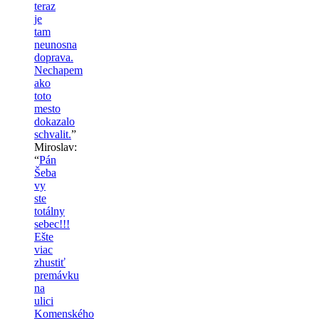
teraz
je
tam
neunosna
doprava.
Nechapem
ako
toto
mesto
dokazalo
schvalit.
”
Miroslav
:
“
Pán
Šeba
vy
ste
totálny
sebec!!!
Ešte
viac
zhustiť
premávku
na
ulici
Komenského