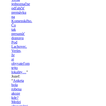
jednoznačne
odľahčiť
premávku
na
Komenského.
Čo
tak
presunúť
dopravu
Pod
Lachovec.
Verím,
že
aj
obyvateľom
tejto
lokality…
”
Jozef
:
“
Anketa
bola
robena
akoze
kde?
Medzi