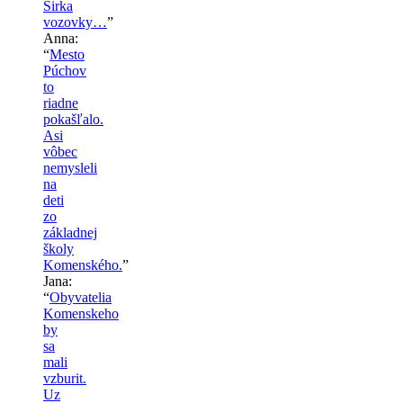
Sirka
vozovky…
”
Anna
:
“
Mesto
Púchov
to
riadne
pokašľalo.
Asi
vôbec
nemysleli
na
deti
zo
základnej
školy
Komenského.
”
Jana
:
“
Obyvatelia
Komenskeho
by
sa
mali
vzburit.
Uz