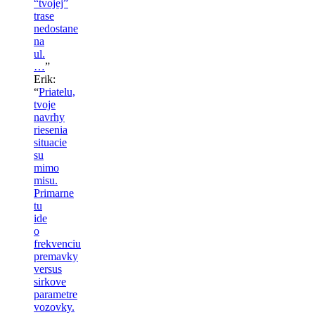
“tvojej”
trase
nedostane
na
ul.
…
”
Erik
:
“
Priatelu,
tvoje
navrhy
riesenia
situacie
su
mimo
misu.
Primarne
tu
ide
o
frekvenciu
premavky
versus
sirkove
parametre
vozovky.