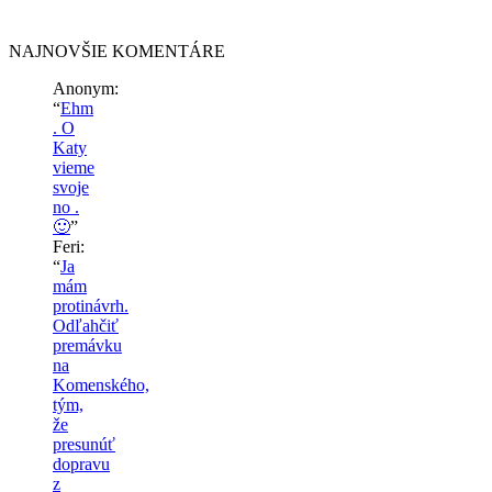
NAJNOVŠIE KOMENTÁRE
Anonym
:
“
Ehm
. O
Katy
vieme
svoje
no .
🙂
”
Feri
:
“
Ja
mám
protinávrh.
Odľahčiť
premávku
na
Komenského,
tým,
že
presunúť
dopravu
z