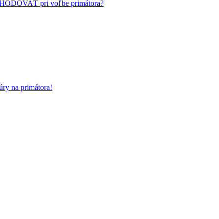
HODOVAŤ pri voľbe primátora?
ry na primátora!