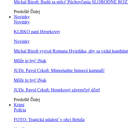
Michal Bizoň: Budú sa môcť Púchovčania SLOBODNE ROZ
Predošlé
Ďalej
Novinky
Novinky
KLBKO pani Henekovej
Novinky
Michal Bizoň vyzval Romana Hvizdáka, aby sa vzdal kandidatú
Môže to byť iNak
JUDr. Pavol Crkoň: Mimoriadne špinavá kampaň!
Môže to byť iNak
JUDr. Pavol Crkoň: Henekovej záverečný účet!
Predošlé
Ďalej
Krimi
Polícia
FOTO: Tragická udalosť v obci Beluša