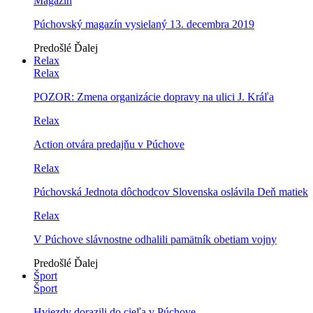
Magazín
Púchovský magazín vysielaný 13. decembra 2019
Predošlé
Ďalej
Relax
Relax
POZOR: Zmena organizácie dopravy na ulici J. Kráľa
Relax
Action otvára predajňu v Púchove
Relax
Púchovská Jednota dôchodcov Slovenska oslávila Deň matiek
Relax
V Púchove slávnostne odhalili pamätník obetiam vojny
Predošlé
Ďalej
Šport
Šport
Hviezdy dorazili do cieľa v Púchove