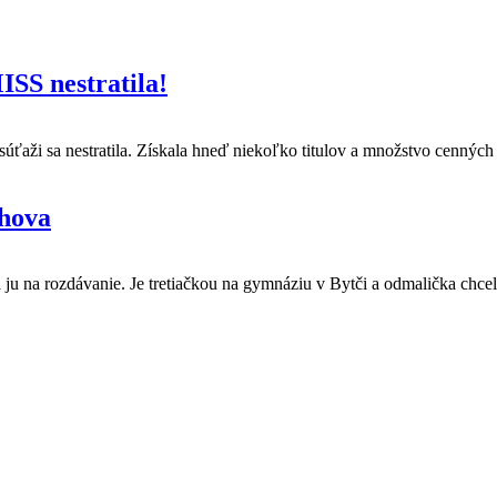
SS nestratila!
súťaži sa nestratila. Získala hneď niekoľko titulov a množstvo cenných 
chova
má ju na rozdávanie. Je tretiačkou na gymnáziu v Bytči a odmalička chce