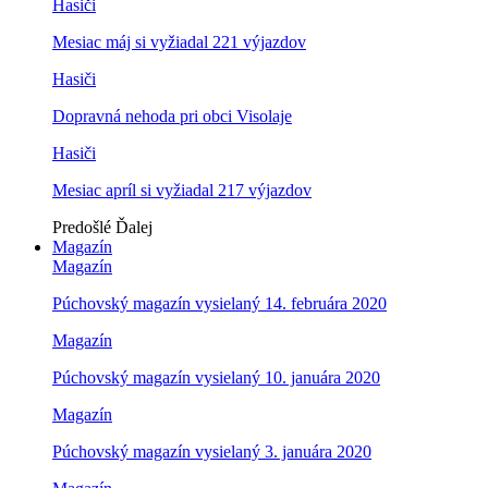
Hasiči
Mesiac máj si vyžiadal 221 výjazdov
Hasiči
Dopravná nehoda pri obci Visolaje
Hasiči
Mesiac apríl si vyžiadal 217 výjazdov
Predošlé
Ďalej
Magazín
Magazín
Púchovský magazín vysielaný 14. februára 2020
Magazín
Púchovský magazín vysielaný 10. januára 2020
Magazín
Púchovský magazín vysielaný 3. januára 2020