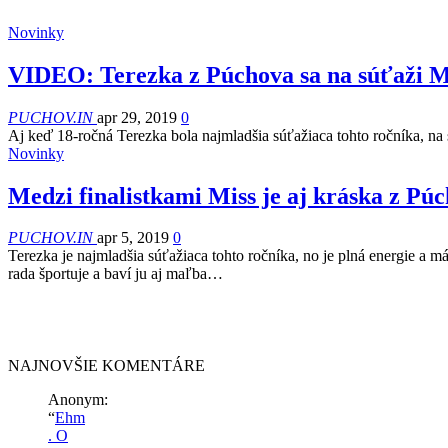
Novinky
VIDEO: Terezka z Púchova sa na súťaži MI
PUCHOV.IN
apr 29, 2019
0
Aj keď 18-ročná Terezka bola najmladšia súťažiaca tohto ročníka, na 
Novinky
Medzi finalistkami Miss je aj kráska z Pú
PUCHOV.IN
apr 5, 2019
0
Terezka je najmladšia súťažiaca tohto ročníka, no je plná energie a 
rada športuje a baví ju aj maľba…
NAJNOVŠIE KOMENTÁRE
Anonym
:
“
Ehm
. O