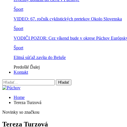
Šport
VIDEO: 67. ročník cyklistických pretekov Okolo Slovenska
Šport
VODIČI POZOR: Cez víkend bude v okrese Púchov Európsky p
Šport
Elitná súťaž zavíta do Beluše
Predošlé
Ďalej
Kontakt
Home
Tereza Turzová
Novinky so značkou
Tereza Turzová