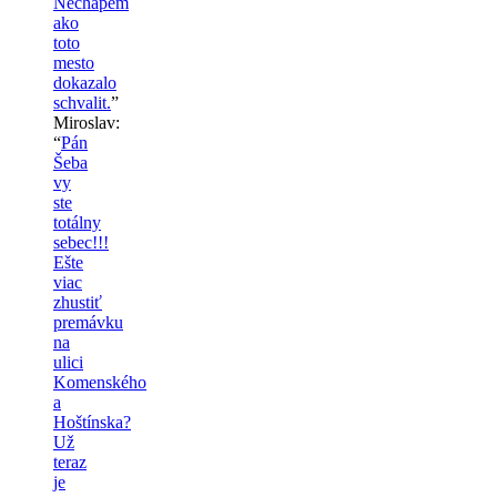
Nechapem
ako
toto
mesto
dokazalo
schvalit.
”
Miroslav
:
“
Pán
Šeba
vy
ste
totálny
sebec!!!
Ešte
viac
zhustiť
premávku
na
ulici
Komenského
a
Hoštínska?
Už
teraz
je