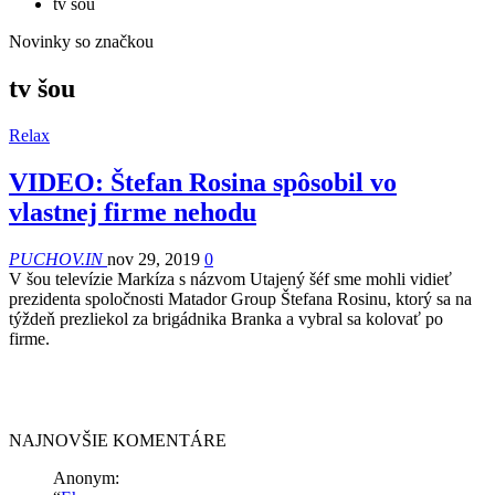
tv šou
Novinky so značkou
tv šou
Relax
VIDEO: Štefan Rosina spôsobil vo
vlastnej firme nehodu
PUCHOV.IN
nov 29, 2019
0
V šou televízie Markíza s názvom Utajený šéf sme mohli vidieť
prezidenta spoločnosti Matador Group Štefana Rosinu, ktorý sa na
týždeň prezliekol za brigádnika Branka a vybral sa kolovať po
firme.
NAJNOVŠIE KOMENTÁRE
Anonym
: