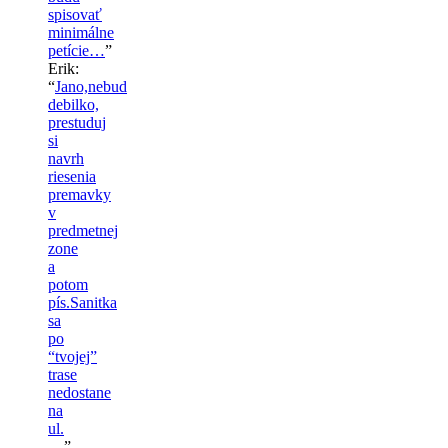
spisovať
minimálne
petície…
”
Erik
:
“
Jano,nebud
debilko,
prestuduj
si
navrh
riesenia
premavky
v
predmetnej
zone
a
potom
pís.Sanitka
sa
po
“tvojej”
trase
nedostane
na
ul.
…
”