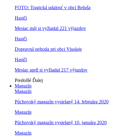
FOTO: Tragická udalosť v obci Beluša
Hasiči
Mesiac máj si vyžiadal 221 výjazdov
Hasiči
Dopravná nehoda pri obci Visolaje
Hasiči
Mesiac apríl si vyžiadal 217 výjazdov
Predošlé
Ďalej
Magazín
Magazín
Púchovský magazín vysielaný 14. februára 2020
Magazín
Púchovský magazín vysielaný 10. januára 2020
Magazín