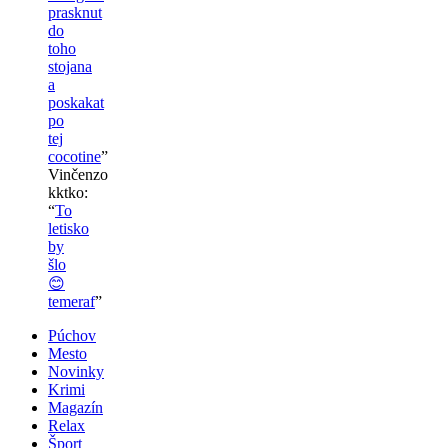
prasknut
do
toho
stojana
a
poskakat
po
tej
cocotine
”
Vinčenzo
kktko
:
“
To
letisko
by
šlo
😊
temeraf
”
Púchov
Mesto
Novinky
Krimi
Magazín
Relax
Šport