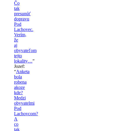
Čo
tak
presunúť
dopravu
Pod
Lachovec.
Verím,
že
aj
obyvateľom
tejto
lokality…
”
Jozef
:
“
Anketa
bola
robena
akoze
kde?
Medzi
obyvatelmi
Pod
Lachovcom?
A
co
tak