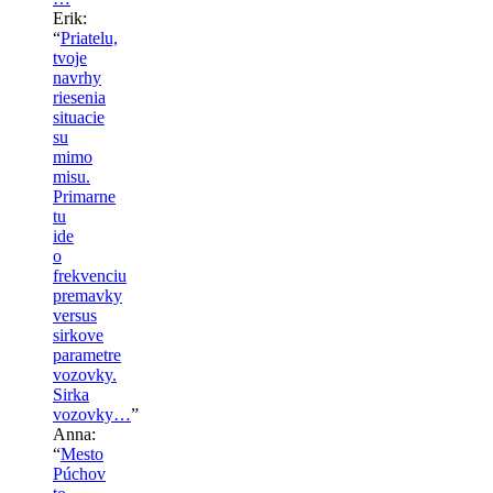
Erik
:
“
Priatelu,
tvoje
navrhy
riesenia
situacie
su
mimo
misu.
Primarne
tu
ide
o
frekvenciu
premavky
versus
sirkove
parametre
vozovky.
Sirka
vozovky…
”
Anna
:
“
Mesto
Púchov