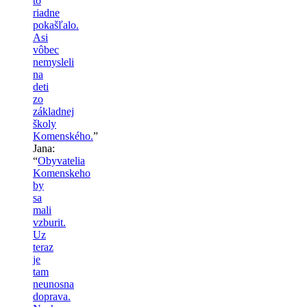
to
riadne
pokašľalo.
Asi
vôbec
nemysleli
na
deti
zo
základnej
školy
Komenského.
”
Jana
:
“
Obyvatelia
Komenskeho
by
sa
mali
vzburit.
Uz
teraz
je
tam
neunosna
doprava.