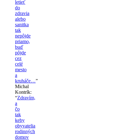
letieť
do
zdravia
alebo
sanitka
tak
nepôjde
priamo,
buď
pôjde
cez
celé
mesto
a
kruháče…
”
Michal
Kontrík
:
“
Zdravím,
a
čo
tak
keby
obyvatelia
rodinných
domov