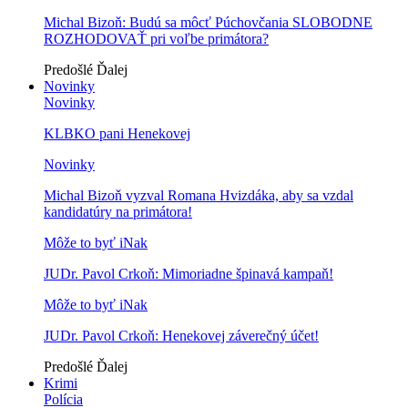
Michal Bizoň: Budú sa môcť Púchovčania SLOBODNE
ROZHODOVAŤ pri voľbe primátora?
Predošlé
Ďalej
Novinky
Novinky
KLBKO pani Henekovej
Novinky
Michal Bizoň vyzval Romana Hvizdáka, aby sa vzdal
kandidatúry na primátora!
Môže to byť iNak
JUDr. Pavol Crkoň: Mimoriadne špinavá kampaň!
Môže to byť iNak
JUDr. Pavol Crkoň: Henekovej záverečný účet!
Predošlé
Ďalej
Krimi
Polícia