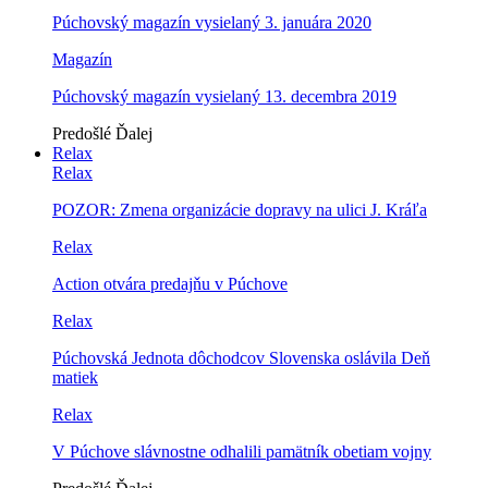
Púchovský magazín vysielaný 3. januára 2020
Magazín
Púchovský magazín vysielaný 13. decembra 2019
Predošlé
Ďalej
Relax
Relax
POZOR: Zmena organizácie dopravy na ulici J. Kráľa
Relax
Action otvára predajňu v Púchove
Relax
Púchovská Jednota dôchodcov Slovenska oslávila Deň
matiek
Relax
V Púchove slávnostne odhalili pamätník obetiam vojny