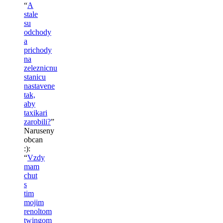
“
A
stale
su
odchody
a
prichody
na
zeleznicnu
stanicu
nastavene
tak,
aby
taxikari
zarobili?
”
Naruseny
obcan
:)
:
“
Vzdy
mam
chut
s
tim
mojim
renoltom
twingom