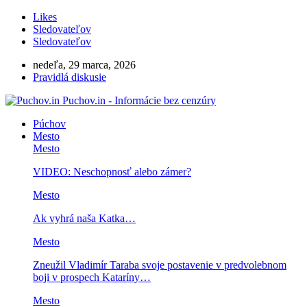
Likes
Sledovateľov
Sledovateľov
nedeľa, 29 marca, 2026
Pravidlá diskusie
Puchov.in - Informácie bez cenzúry
Púchov
Mesto
Mesto
VIDEO: Neschopnosť alebo zámer?
Mesto
Ak vyhrá naša Katka…
Mesto
Zneužil Vladimír Taraba svoje postavenie v predvolebnom
boji v prospech Kataríny…
Mesto