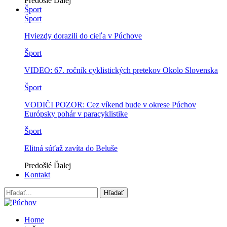
Predošlé
Ďalej
Šport
Šport
Hviezdy dorazili do cieľa v Púchove
Šport
VIDEO: 67. ročník cyklistických pretekov Okolo Slovenska
Šport
VODIČI POZOR: Cez víkend bude v okrese Púchov
Európsky pohár v paracyklistike
Šport
Elitná súťaž zavíta do Beluše
Predošlé
Ďalej
Kontakt
Home