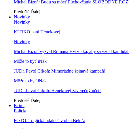
Michal Bizoň: Budú sa môcť Púchovčania SLOBODNE ROZ
Predošlé
Ďalej
Novinky
Novinky
KLBKO pani Henekovej
Novinky
Michal Bizoň vyzval Romana Hvizdáka, aby sa vzdal kandidatú
Môže to byť iNak
JUDr. Pavol Crkoň: Mimoriadne špinavá kampaň!
Môže to byť iNak
JUDr. Pavol Crkoň: Henekovej záverečný účet!
Predošlé
Ďalej
Krimi
Polícia
FOTO: Tragická udalosť v obci Beluša