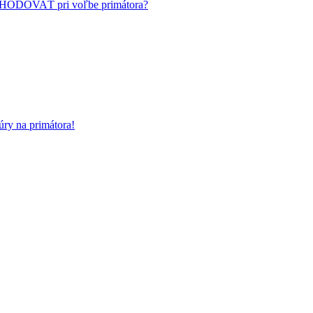
HODOVAŤ pri voľbe primátora?
ry na primátora!