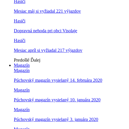
Hasiči
Mesiac máj si vyžiadal 221 výjazdov
Hasiči
Dopravná nehoda pri obci Visolaje
Hasiči
Mesiac apríl si vyžiadal 217 výjazdov
Predošlé
Ďalej
Magazín
Magazín
Púchovský magazín vysielaný 14. februára 2020
Magazín
Púchovský magazín vysielaný 10. januára 2020
Magazín
Púchovský magazín vysielaný 3. januára 2020