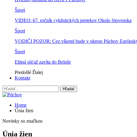
Šport
VIDEO: 67. ročník cyklistických pretekov Okolo Slovenska
Šport
VODIČI POZOR: Cez víkend bude v okrese Púchov Európsky p
Šport
Elitná súťaž zavíta do Beluše
Predošlé
Ďalej
Kontakt
Home
Únia žien
Novinky so značkou
Únia žien