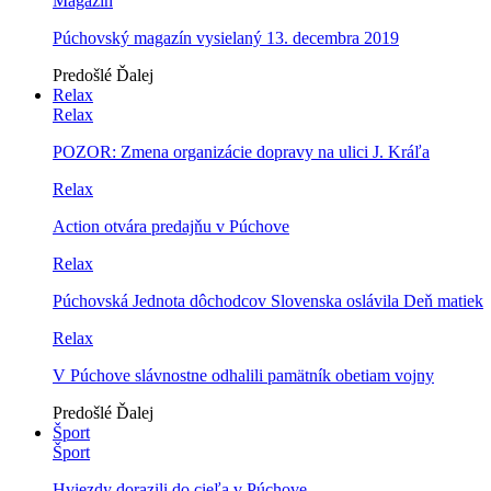
Magazín
Púchovský magazín vysielaný 13. decembra 2019
Predošlé
Ďalej
Relax
Relax
POZOR: Zmena organizácie dopravy na ulici J. Kráľa
Relax
Action otvára predajňu v Púchove
Relax
Púchovská Jednota dôchodcov Slovenska oslávila Deň matiek
Relax
V Púchove slávnostne odhalili pamätník obetiam vojny
Predošlé
Ďalej
Šport
Šport
Hviezdy dorazili do cieľa v Púchove