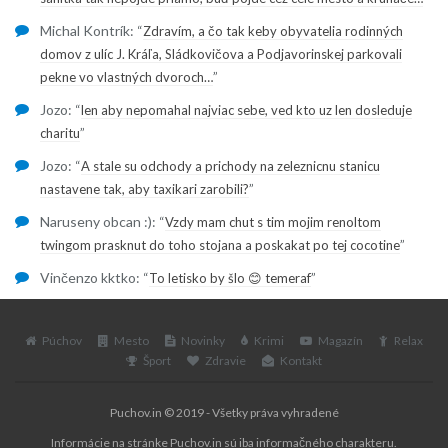
Michal Kontrík
: “
Zdravím, a čo tak keby obyvatelia rodinných
domov z ulíc J. Kráľa, Sládkovičova a Podjavorinskej parkovali
”
pekne vo vlastných dvoroch…
Jozo
: “
len aby nepomahal najviac sebe, ved kto uz len dosleduje
”
charitu
Jozo
: “
A stale su odchody a prichody na zeleznicnu stanicu
”
nastavene tak, aby taxikari zarobili?
Naruseny obcan :)
: “
Vzdy mam chut s tim mojim renoltom
”
twingom prasknut do toho stojana a poskakat po tej cocotine
Vinčenzo kktko
: “
”
To letisko by šlo 😊 temeraf
Púchov
Mesto
Novinky
Krimi
Magazín
Relax
Šport
Zdravie
Kontakt
Puchov.in © 2019 - Všetky práva vyhradené
Informácie na stránke Puchov.in sú iba informačného charakteru.