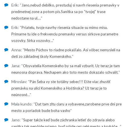
Erik
: “
Jano,nebud debilko, prestuduj si navrh riesenia premavky v
predmetnej zone a potom pís.Sanitka sa po “tvojej” trase
”
nedostane na ul.…
Erik
: “
Priatelu, tvoje navrhy riesenia situacie su mimo misu.
Primarne tu ide o frekvenciu premavky versus sirkove parametre
”
vozovky. Sirka vozovky…
Anna
: “
Mesto Púchov to riadne pokašľalo. Asi vôbec nemysleli na
”
deti zo základnej školy Komenského.
Jana
: “
Obyvatelia Komenskeho by sa mali vzburit. Uz teraz je tam
”
neunosna doprava. Nechapem ako toto mesto dokazalo schvalit.
Miroslav
: “
Pán Šeba vy ste totálny sebec!!! Ešte viac zhustiť
premávku na ulici Komenského a Hoštínska? Už teraz je to
”
neúnosné…
Mala kundo
: “
Dat tam zltu ciaru a vybavene,zarobene prve dni pre
”
mesto a poriadok bude boha vasho
Jano
: “
Super takže keď bude záchranka letieť do zdravia alebo
”
sanitka tak nepôjde priamo, buď pôjde cez celé mesto a kruháče…