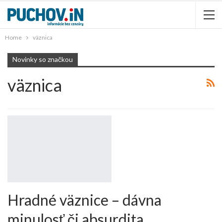
Home
väznica
Novinky so značkou
väznica
Hradné väznice – dávna
minulosť či absurdita