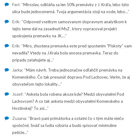
Feri
: “
Miroslav, odkláňa sa len 50% premávky z J. Kráľa, lebo táto
”
ulica bude jednosmerná. Tvoja argumentácia stojí na vode, lebo…
Erik
: “
Odpoved vsetkym samozvanym dopravnym analytikom k
tejto teme dal na zasadnuti MsZ , ktory vypracoval projekt
”
upokojenia premavky na JK.…
Erik
: “
Miro, zhustena premavka este pred spustenim “Piskoty” vam
nevadila? Vtedy na J.Krala bola unosna premavka. Teraz do
”
pripadu zatahujete aj…
Jarka
: “
Mám návrh. Treba jednoznačne odľahčiť premávku na
Komenského. Čo tak presunúť dopravu Pod Lachovec. Verím, že aj
”
obyvateľom tejto lokality…
Jozef
: “
Anketa bola robena akoze kde? Medzi obyvatelmi Pod
Lachovcom? A co tak anketa medzi obyvatelmi Komenskeho a
”
Hostinskej? To asi…
Zuzana
: “
Bravó pani primátorka a ostatní čo s tým máte niečo
spoločné. Snáď sa ľudia vzbúria a budú spisovať minimálne
”
petície…