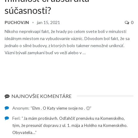
súčasnosti?
PUCHOV.IN
jan 15, 2021
0
Nikoho neprekvapí fakt, že hrady po celom svete boli v minulosti
ideálnym miestom na vybudovanie väzníc. Dôvodom bol fakt, že sa
jednalo o silné budovy, z ktorých bolo takmer nemožné uniknúť.
Väzni bývali zamykaní buď vo veži alebo v …
NAJNOVŠIE KOMENTÁRE
Anonym
: “
”
Ehm . O Katy vieme svoje no . 🙂
Feri
: “
Ja mám protinávrh. Odľahčiť premávku na Komenského,
tým, že presunúť dopravu z ul. 1. mája a Holého na Komenského.
”
Obyvatelia…