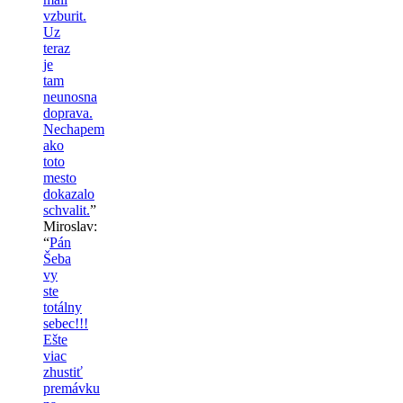
vzburit.
Uz
teraz
je
tam
neunosna
doprava.
Nechapem
ako
toto
mesto
dokazalo
schvalit.
”
Miroslav
:
“
Pán
Šeba
vy
ste
totálny
sebec!!!
Ešte
viac
zhustiť
premávku