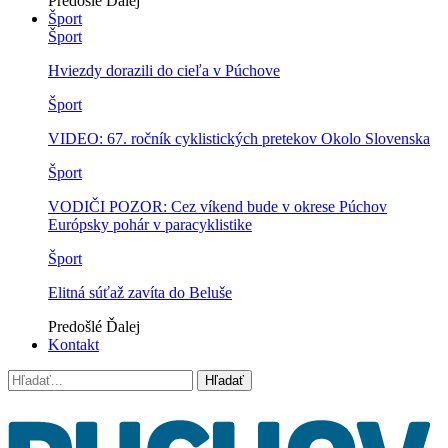
Predošlé
Ďalej
Šport
Šport
Hviezdy dorazili do cieľa v Púchove
Šport
VIDEO: 67. ročník cyklistických pretekov Okolo Slovenska
Šport
VODIČI POZOR: Cez víkend bude v okrese Púchov
Európsky pohár v paracyklistike
Šport
Elitná súťaž zavíta do Beluše
Predošlé
Ďalej
Kontakt