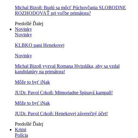
Michal Bizoň: Budú sa môcť Púchovčania SLOBODNE
ROZHODOVAŤ pri voľbe primátora?
Predošlé
Ďalej
Novinky
Novinky
KLBKO pani Henekovej
Novinky
Michal Bizoň vyzval Romana Hvizdáka, aby sa vzdal
kandidatúry na primátora!
Môže to byť iNak
JUDr. Pavol Crkoň: Mimoriadne špinavá kampaň!
Môže to byť iNak
JUDr. Pavol Crkoň: Henekovej záverečný účet!
Predošlé
Ďalej
Krimi
Polícia