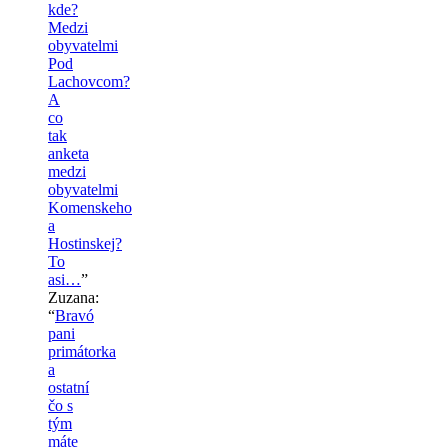
kde?
Medzi
obyvatelmi
Pod
Lachovcom?
A
co
tak
anketa
medzi
obyvatelmi
Komenskeho
a
Hostinskej?
To
asi…
”
Zuzana
:
“
Bravó
pani
primátorka
a
ostatní
čo s
tým
máte