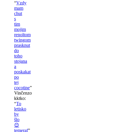
“
Vzdy
mam
chut
s
tim
mojim
renoltom
twingom
prasknut
do
toho
stojana
a
poskakat
po
tej
cocotine
”
Vinčenzo
kktko
:
“
To
letisko
by
šlo
😊
temeraf
”