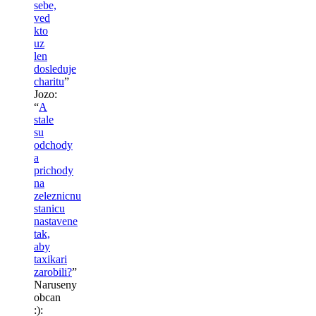
sebe,
ved
kto
uz
len
dosleduje
charitu
”
Jozo
:
“
A
stale
su
odchody
a
prichody
na
zeleznicnu
stanicu
nastavene
tak,
aby
taxikari
zarobili?
”
Naruseny
obcan
:)
: