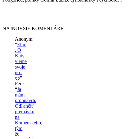
NAJNOVŠIE KOMENTÁRE
Anonym
:
“
Ehm
. O
Katy
vieme
svoje
no .
🙂
”
Feri
:
“
Ja
mám
protinávrh.
Odľahčiť
premávku
na
Komenského,
tým,
že