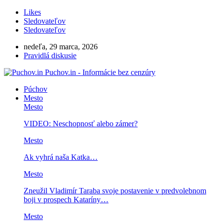
Likes
Sledovateľov
Sledovateľov
nedeľa, 29 marca, 2026
Pravidlá diskusie
Puchov.in - Informácie bez cenzúry
Púchov
Mesto
Mesto
VIDEO: Neschopnosť alebo zámer?
Mesto
Ak vyhrá naša Katka…
Mesto
Zneužil Vladimír Taraba svoje postavenie v predvolebnom
boji v prospech Kataríny…
Mesto