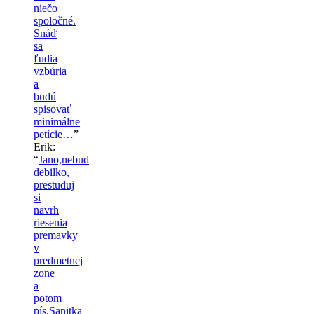
niečo
spoločné.
Snáď
sa
ľudia
vzbúria
a
budú
spisovať
minimálne
petície…
”
Erik
:
“
Jano,nebud
debilko,
prestuduj
si
navrh
riesenia
premavky
v
predmetnej
zone
a
potom
pís.Sanitka