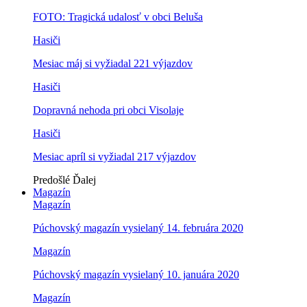
FOTO: Tragická udalosť v obci Beluša
Hasiči
Mesiac máj si vyžiadal 221 výjazdov
Hasiči
Dopravná nehoda pri obci Visolaje
Hasiči
Mesiac apríl si vyžiadal 217 výjazdov
Predošlé
Ďalej
Magazín
Magazín
Púchovský magazín vysielaný 14. februára 2020
Magazín
Púchovský magazín vysielaný 10. januára 2020
Magazín