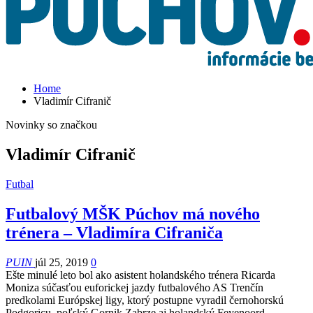
Home
Vladimír Cifranič
Novinky so značkou
Vladimír Cifranič
Futbal
Futbalový MŠK Púchov má nového
trénera – Vladimíra Cifraniča
PUIN
júl 25, 2019
0
Ešte minulé leto bol ako asistent holandského trénera Ricarda
Moniza súčasťou euforickej jazdy futbalového AS Trenčín
predkolami Európskej ligy, ktorý postupne vyradil černohorskú
Podgoricu, poľský Gornik Zabrze aj holandský Feyenoord…