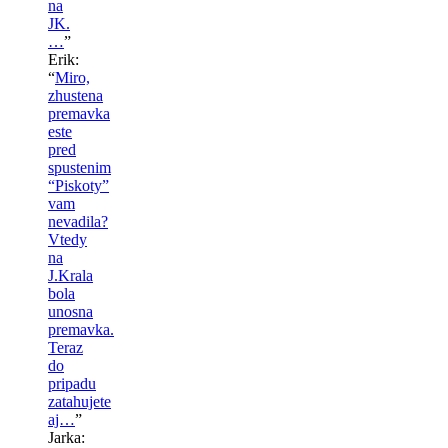
na
JK.
…
”
Erik
:
“
Miro,
zhustena
premavka
este
pred
spustenim
“Piskoty”
vam
nevadila?
Vtedy
na
J.Krala
bola
unosna
premavka.
Teraz
do
pripadu
zatahujete
aj…
”
Jarka
: