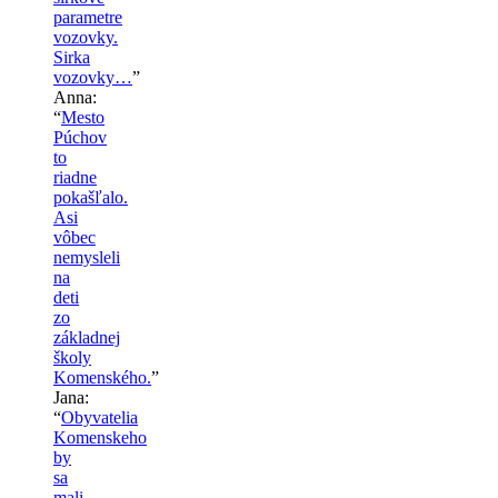
parametre
vozovky.
Sirka
vozovky…
”
Anna
:
“
Mesto
Púchov
to
riadne
pokašľalo.
Asi
vôbec
nemysleli
na
deti
zo
základnej
školy
Komenského.
”
Jana
:
“
Obyvatelia
Komenskeho
by
sa
mali