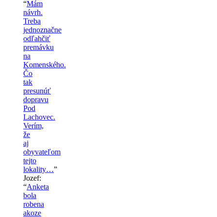
“
Mám
návrh.
Treba
jednoznačne
odľahčiť
premávku
na
Komenského.
Čo
tak
presunúť
dopravu
Pod
Lachovec.
Verím,
že
aj
obyvateľom
tejto
lokality…
”
Jozef
:
“
Anketa
bola
robena
akoze