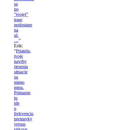
sa
po
“tvojej”
trase
nedostane
na
ul.
…
”
Erik
:
“
Priatelu,
tvoje
navrhy
riesenia
situacie
su
mimo
misu.
Primarne
tu
ide
o
frekvenciu
premavky
versus
sirkove