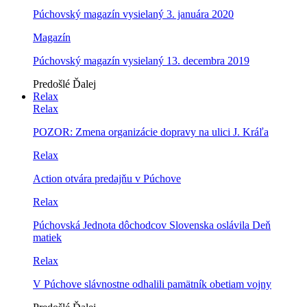
Púchovský magazín vysielaný 3. januára 2020
Magazín
Púchovský magazín vysielaný 13. decembra 2019
Predošlé
Ďalej
Relax
Relax
POZOR: Zmena organizácie dopravy na ulici J. Kráľa
Relax
Action otvára predajňu v Púchove
Relax
Púchovská Jednota dôchodcov Slovenska oslávila Deň
matiek
Relax
V Púchove slávnostne odhalili pamätník obetiam vojny