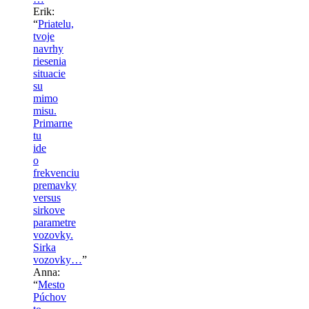
Erik
:
“
Priatelu,
tvoje
navrhy
riesenia
situacie
su
mimo
misu.
Primarne
tu
ide
o
frekvenciu
premavky
versus
sirkove
parametre
vozovky.
Sirka
vozovky…
”
Anna
:
“
Mesto
Púchov