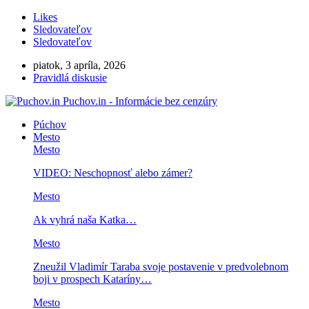
Likes
Sledovateľov
Sledovateľov
piatok, 3 apríla, 2026
Pravidlá diskusie
Puchov.in - Informácie bez cenzúry
Púchov
Mesto
Mesto
VIDEO: Neschopnosť alebo zámer?
Mesto
Ak vyhrá naša Katka…
Mesto
Zneužil Vladimír Taraba svoje postavenie v predvolebnom
boji v prospech Kataríny…
Mesto