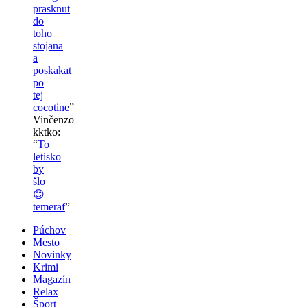
prasknut
do
toho
stojana
a
poskakat
po
tej
cocotine
”
Vinčenzo
kktko
:
“
To
letisko
by
šlo
😊
temeraf
”
Púchov
Mesto
Novinky
Krimi
Magazín
Relax
Šport