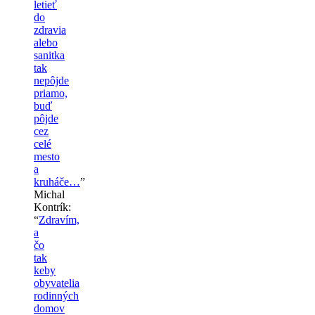
letieť
do
zdravia
alebo
sanitka
tak
nepôjde
priamo,
buď
pôjde
cez
celé
mesto
a
kruháče…
”
Michal
Kontrík
:
“
Zdravím,
a
čo
tak
keby
obyvatelia
rodinných
domov