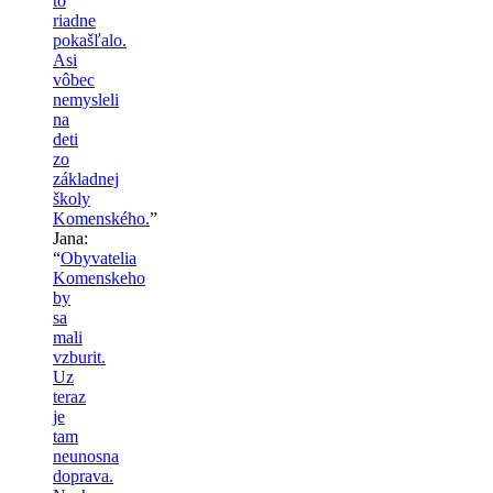
to
riadne
pokašľalo.
Asi
vôbec
nemysleli
na
deti
zo
základnej
školy
Komenského.
”
Jana
:
“
Obyvatelia
Komenskeho
by
sa
mali
vzburit.
Uz
teraz
je
tam
neunosna
doprava.