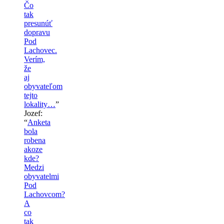
Čo
tak
presunúť
dopravu
Pod
Lachovec.
Verím,
že
aj
obyvateľom
tejto
lokality…
”
Jozef
:
“
Anketa
bola
robena
akoze
kde?
Medzi
obyvatelmi
Pod
Lachovcom?
A
co
tak