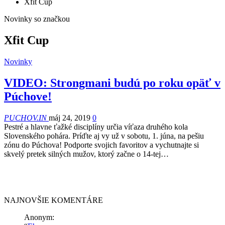
Xfit Cup
Novinky so značkou
Xfit Cup
Novinky
VIDEO: Strongmani budú po roku opäť v
Púchove!
PUCHOV.IN
máj 24, 2019
0
Pestré a hlavne ťažké disciplíny určia víťaza druhého kola
Slovenského pohára. Príďte aj vy už v sobotu, 1. júna, na pešiu
zónu do Púchova! Podporte svojich favoritov a vychutnajte si
skvelý pretek silných mužov, ktorý začne o 14-tej…
NAJNOVŠIE KOMENTÁRE
Anonym
: