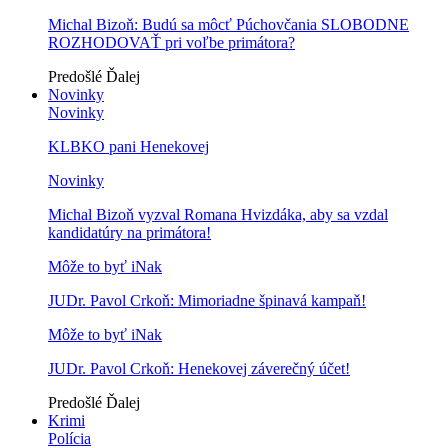
Michal Bizoň: Budú sa môcť Púchovčania SLOBODNE
ROZHODOVAŤ pri voľbe primátora?
Predošlé
Ďalej
Novinky
Novinky
KLBKO pani Henekovej
Novinky
Michal Bizoň vyzval Romana Hvizdáka, aby sa vzdal
kandidatúry na primátora!
Môže to byť iNak
JUDr. Pavol Crkoň: Mimoriadne špinavá kampaň!
Môže to byť iNak
JUDr. Pavol Crkoň: Henekovej záverečný účet!
Predošlé
Ďalej
Krimi
Polícia