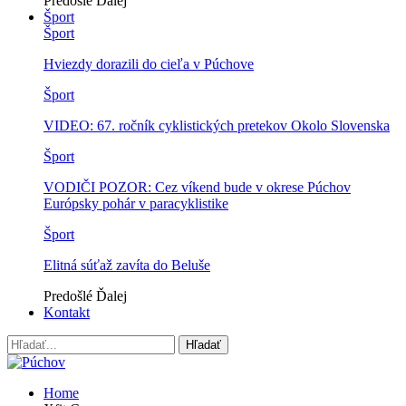
Predošlé
Ďalej
Šport
Šport
Hviezdy dorazili do cieľa v Púchove
Šport
VIDEO: 67. ročník cyklistických pretekov Okolo Slovenska
Šport
VODIČI POZOR: Cez víkend bude v okrese Púchov
Európsky pohár v paracyklistike
Šport
Elitná súťaž zavíta do Beluše
Predošlé
Ďalej
Kontakt
Home