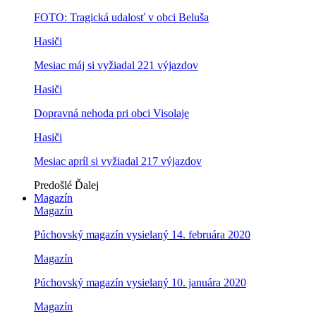
FOTO: Tragická udalosť v obci Beluša
Hasiči
Mesiac máj si vyžiadal 221 výjazdov
Hasiči
Dopravná nehoda pri obci Visolaje
Hasiči
Mesiac apríl si vyžiadal 217 výjazdov
Predošlé
Ďalej
Magazín
Magazín
Púchovský magazín vysielaný 14. februára 2020
Magazín
Púchovský magazín vysielaný 10. januára 2020
Magazín