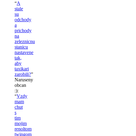
“
A
stale
su
odchody
a
prichody
na
zeleznicnu
stanicu
nastavene
tak,
aby
taxikari
zarobili?
”
Naruseny
obcan
:)
:
“
Vzdy
mam
chut
s
tim
mojim
renoltom
twingom