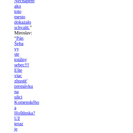
Nechapem
ako
toto
mesto
dokazalo
schvalit.
”
Miroslav
:
“
Pán
Šeba
vy
ste
totálny
sebec!!!
Ešte
viac
zhustiť
premávku
na
ulici
Komenského
a
Hoštínska?
Už
teraz
je