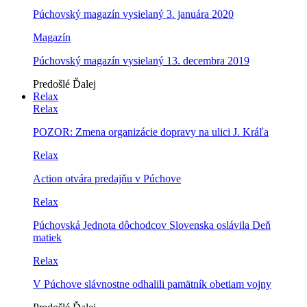
Púchovský magazín vysielaný 3. januára 2020
Magazín
Púchovský magazín vysielaný 13. decembra 2019
Predošlé
Ďalej
Relax
Relax
POZOR: Zmena organizácie dopravy na ulici J. Kráľa
Relax
Action otvára predajňu v Púchove
Relax
Púchovská Jednota dôchodcov Slovenska oslávila Deň
matiek
Relax
V Púchove slávnostne odhalili pamätník obetiam vojny