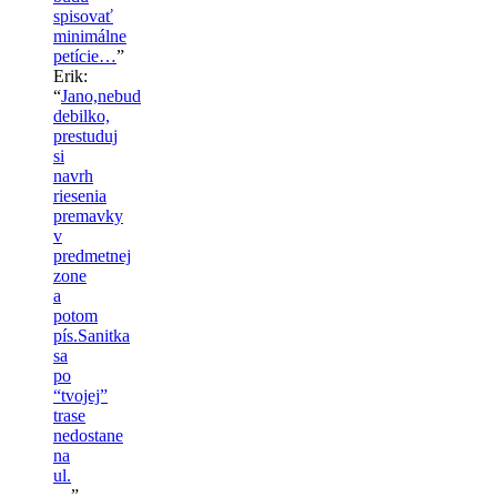
spisovať
minimálne
petície…
”
Erik
:
“
Jano,nebud
debilko,
prestuduj
si
navrh
riesenia
premavky
v
predmetnej
zone
a
potom
pís.Sanitka
sa
po
“tvojej”
trase
nedostane
na
ul.
…
”