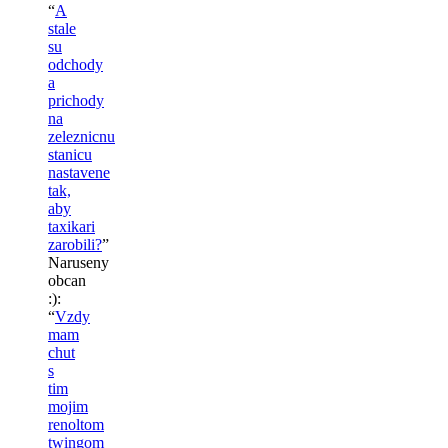
“
A
stale
su
odchody
a
prichody
na
zeleznicnu
stanicu
nastavene
tak,
aby
taxikari
zarobili?
”
Naruseny
obcan
:)
:
“
Vzdy
mam
chut
s
tim
mojim
renoltom
twingom