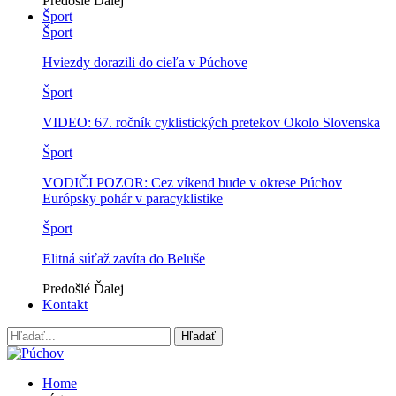
Predošlé
Ďalej
Šport
Šport
Hviezdy dorazili do cieľa v Púchove
Šport
VIDEO: 67. ročník cyklistických pretekov Okolo Slovenska
Šport
VODIČI POZOR: Cez víkend bude v okrese Púchov
Európsky pohár v paracyklistike
Šport
Elitná súťaž zavíta do Beluše
Predošlé
Ďalej
Kontakt
Home