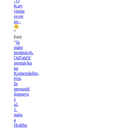
. O
Katy
vieme
svoje
no .
”
Feri
:
“
Ja
mám
protinávrh.
Odľahčiť
premávku
na
Komenského,
tým,
že
presunúť
dopravu
z
ul.
1.
mája
a
Holého