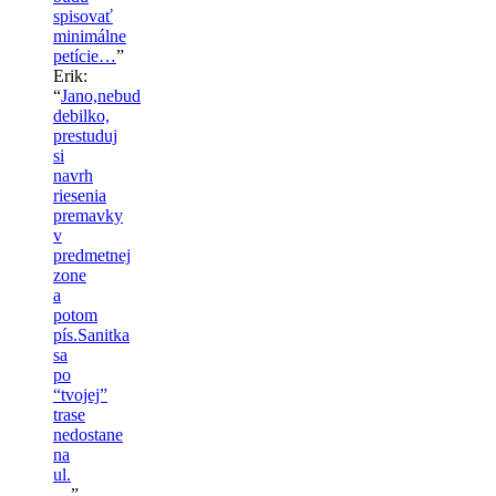
spisovať
minimálne
petície…
”
Erik
:
“
Jano,nebud
debilko,
prestuduj
si
navrh
riesenia
premavky
v
predmetnej
zone
a
potom
pís.Sanitka
sa
po
“tvojej”
trase
nedostane
na
ul.
…
”