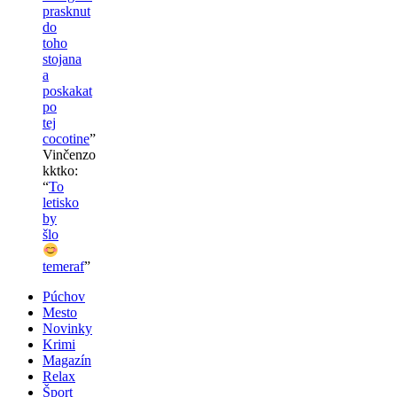
prasknut
do
toho
stojana
a
poskakat
po
tej
cocotine
”
Vinčenzo
kktko
:
“
To
letisko
by
šlo
temeraf
”
Púchov
Mesto
Novinky
Krimi
Magazín
Relax
Šport