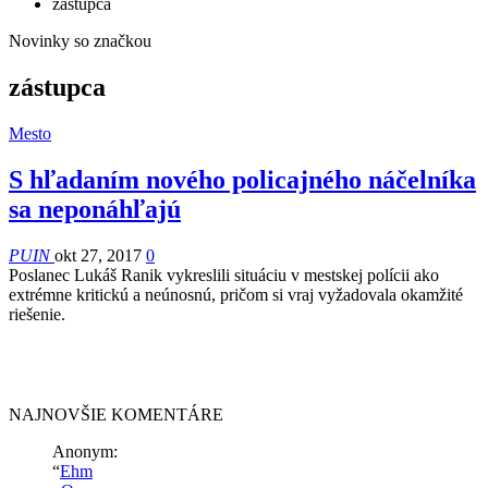
zástupca
Novinky so značkou
zástupca
Mesto
S hľadaním nového policajného náčelníka
sa neponáhľajú
PUIN
okt 27, 2017
0
Poslanec Lukáš Ranik vykreslili situáciu v mestskej polícii ako
extrémne kritickú a neúnosnú, pričom si vraj vyžadovala okamžité
riešenie.
NAJNOVŠIE KOMENTÁRE
Anonym
:
“
Ehm