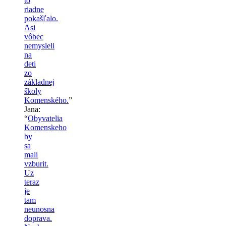
to
riadne
pokašľalo.
Asi
vôbec
nemysleli
na
deti
zo
základnej
školy
Komenského.
”
Jana
:
“
Obyvatelia
Komenskeho
by
sa
mali
vzburit.
Uz
teraz
je
tam
neunosna
doprava.