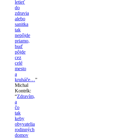
letieť
do
zdravia
alebo
sanitka
tak
nepôjde
priamo,
buď
pôjde
cez
celé
mesto
a
kruháče…
”
Michal
Kontrík
:
“
Zdravím,
a
čo
tak
keby
obyvatelia
rodinných
domov