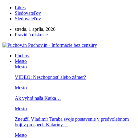
Likes
Sledovateľov
Sledovateľov
streda, 1 apríla, 2026
Pravidlá diskusie
Puchov.in - Informácie bez cenzúry
Púchov
Mesto
Mesto
VIDEO: Neschopnosť alebo zámer?
Mesto
Ak vyhrá naša Katka…
Mesto
Zneužil Vladimír Taraba svoje postavenie v predvolebnom
boji v prospech Kataríny…
Mesto