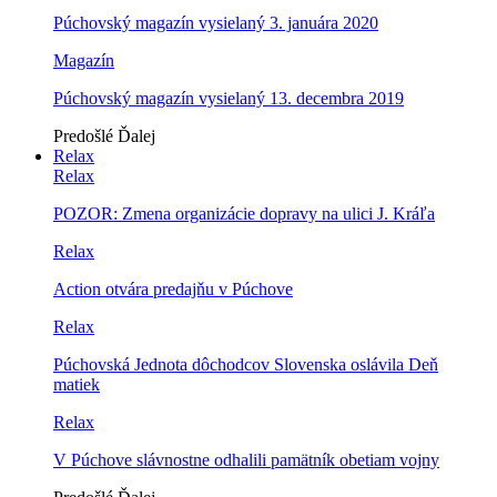
Púchovský magazín vysielaný 3. januára 2020
Magazín
Púchovský magazín vysielaný 13. decembra 2019
Predošlé
Ďalej
Relax
Relax
POZOR: Zmena organizácie dopravy na ulici J. Kráľa
Relax
Action otvára predajňu v Púchove
Relax
Púchovská Jednota dôchodcov Slovenska oslávila Deň
matiek
Relax
V Púchove slávnostne odhalili pamätník obetiam vojny