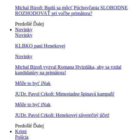
Michal Bizoň: Budú sa môcť Púchovčania SLOBODNE
ROZHODOVAŤ pri voľbe primátora?
Predošlé
Ďalej
Novinky
Novinky
KLBKO pani Henekovej
Novinky
Michal Bizoň vyzval Romana Hvizdáka, aby sa vzdal
kandidatúry na primátora!
Môže to byť iNak
JUDr. Pavol Crkoň: Mimoriadne špinavá kampaň!
Môže to byť iNak
JUDr. Pavol Crkoň: Henekovej záverečný účet!
Predošlé
Ďalej
Krimi
Polícia