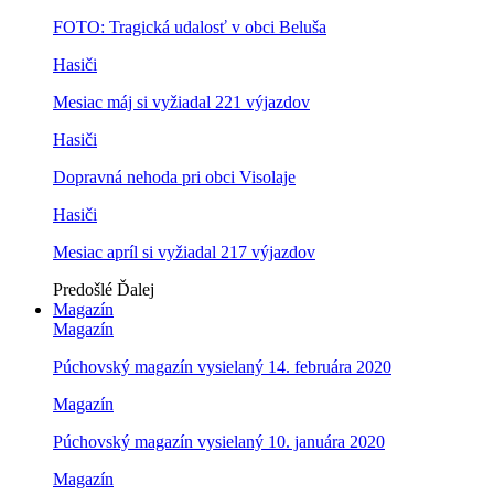
FOTO: Tragická udalosť v obci Beluša
Hasiči
Mesiac máj si vyžiadal 221 výjazdov
Hasiči
Dopravná nehoda pri obci Visolaje
Hasiči
Mesiac apríl si vyžiadal 217 výjazdov
Predošlé
Ďalej
Magazín
Magazín
Púchovský magazín vysielaný 14. februára 2020
Magazín
Púchovský magazín vysielaný 10. januára 2020
Magazín