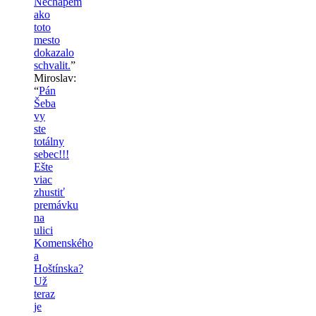
Nechapem
ako
toto
mesto
dokazalo
schvalit.
”
Miroslav
:
“
Pán
Šeba
vy
ste
totálny
sebec!!!
Ešte
viac
zhustiť
premávku
na
ulici
Komenského
a
Hoštínska?
Už
teraz
je