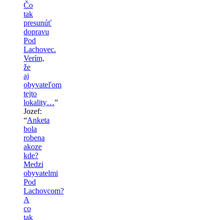
Čo
tak
presunúť
dopravu
Pod
Lachovec.
Verím,
že
aj
obyvateľom
tejto
lokality…
”
Jozef
:
“
Anketa
bola
robena
akoze
kde?
Medzi
obyvatelmi
Pod
Lachovcom?
A
co
tak