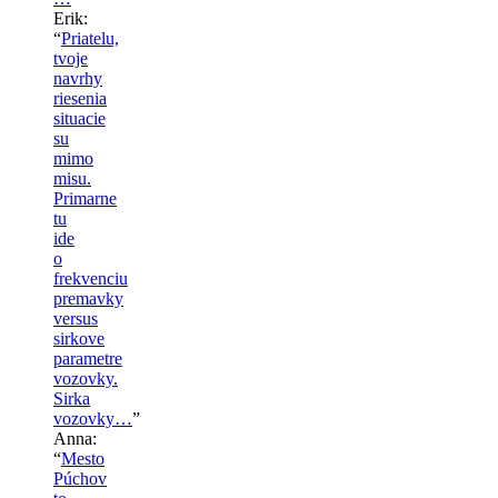
Erik
:
“
Priatelu,
tvoje
navrhy
riesenia
situacie
su
mimo
misu.
Primarne
tu
ide
o
frekvenciu
premavky
versus
sirkove
parametre
vozovky.
Sirka
vozovky…
”
Anna
:
“
Mesto
Púchov