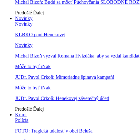
Michal Bizoň: Budú sa môcť Púchovčania SLOBODNE ROZ
Predošlé
Ďalej
Novinky
Novinky
KLBKO pani Henekovej
Novinky
Michal Bizoň vyzval Romana Hvizdáka, aby sa vzdal kandidatú
Môže to byť iNak
JUDr. Pavol Crkoň: Mimoriadne špinavá kampaň!
Môže to byť iNak
JUDr. Pavol Crkoň: Henekovej záverečný účet!
Predošlé
Ďalej
Krimi
Polícia
FOTO: Tragická udalosť v obci Beluša