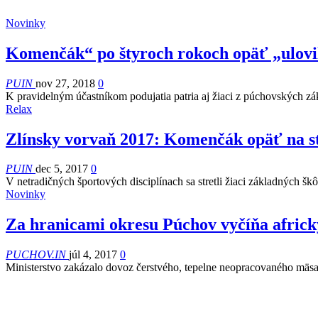
Novinky
Komenčák“ po štyroch rokoch opäť „ulovi
PUIN
nov 27, 2018
0
K pravidelným účastníkom podujatia patria aj žiaci z púchovských z
Relax
Zlínsky vorvaň 2017: Komenčák opäť na s
PUIN
dec 5, 2017
0
V netradičných športových disciplínach sa stretli žiaci základných š
Novinky
Za hranicami okresu Púchov vyčíňa afric
PUCHOV.IN
júl 4, 2017
0
Ministerstvo zakázalo dovoz čerstvého, tepelne neopracovaného mäsa 