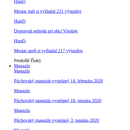
Hasiči
Mesiac máj si vyžiadal 221 výjazdov
Hasiči
Dopravná nehoda pri obci Visolaje
Hasiči
Mesiac apríl si vyžiadal 217 výjazdov
Predošlé
Ďalej
Magazín
Magazín
Púchovský magazín vysielaný 14. februára 2020
Magazín
Púchovský magazín vysielaný 10. januára 2020
Magazín
Púchovský magazín vysielaný 3. januára 2020