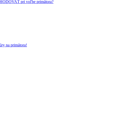
HODOVAŤ pri voľbe primátora?
ry na primátora!