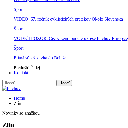
Šport
VIDEO: 67. ročník cyklistických pretekov Okolo Slovenska
Šport
VODIČI POZOR: Cez víkend bude v okrese Púchov Európsky p
Šport
Elitná súťaž zavíta do Beluše
Predošlé
Ďalej
Kontakt
Home
Zlín
Novinky so značkou
Zlín