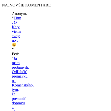
NAJNOVŠIE KOMENTÁRE
Anonym
:
“
Ehm
. O
Katy
vieme
svoje
no .
”
Feri
:
“
Ja
mám
protinávrh.
Odľahčiť
premávku
na
Komenského,
tým,
že
presunúť
dopravu
z