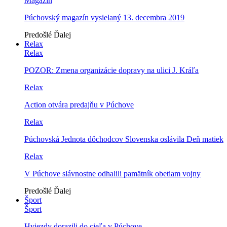
Magazín
Púchovský magazín vysielaný 13. decembra 2019
Predošlé
Ďalej
Relax
Relax
POZOR: Zmena organizácie dopravy na ulici J. Kráľa
Relax
Action otvára predajňu v Púchove
Relax
Púchovská Jednota dôchodcov Slovenska oslávila Deň matiek
Relax
V Púchove slávnostne odhalili pamätník obetiam vojny
Predošlé
Ďalej
Šport
Šport
Hviezdy dorazili do cieľa v Púchove