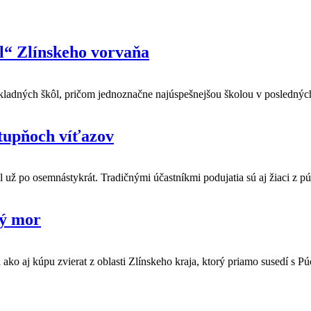
l“ Zlínskeho vorvaňa
ákladných škôl, pričom jednoznačne najúspešnejšou školou v posledný
tupňoch víťazov
kôl už po osemnástykrát. Tradičnými účastníkmi podujatia sú aj žiaci z 
ký mor
ako aj kúpu zvierat z oblasti Zlínskeho kraja, ktorý priamo susedí s