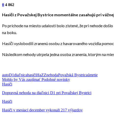
0
4 862
Hasiči z Považskej Bystrice momentálne zasahujú pri vážnej
Po príchode na miesto udalosti bolo zistené, že pri nehode došl
na boku.
Hasiči vyslobodili zranenú osobu z havarovaného vozidla pomoco
Následkom nehody utrpela jedna osoba zranenia, ktorým na mieste
auto
D1
diaľnica
hasiči
HaZZ
nehoda
Považská Bystrica
úmrtie
Mohlo by Vás zaujímať
Podobné novinky
Hasiči
Dopravná nehoda na diaľnici D1 pri Považskej Bystrici
Hasiči
Hasiči v mesiaci december vykonali 217 výjazdov