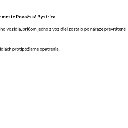
 v meste Považská Bystrica.
ho vozidla, pričom jedno z vozidiel zostalo po náraze prevrátené
dlách protipožiarne opatrenia.