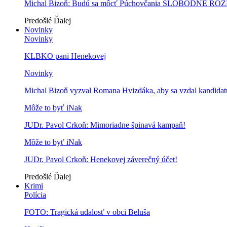
Michal Bizoň: Budú sa môcť Púchovčania SLOBODNE ROZ
Predošlé
Ďalej
Novinky
Novinky
KLBKO pani Henekovej
Novinky
Michal Bizoň vyzval Romana Hvizdáka, aby sa vzdal kandidatú
Môže to byť iNak
JUDr. Pavol Crkoň: Mimoriadne špinavá kampaň!
Môže to byť iNak
JUDr. Pavol Crkoň: Henekovej záverečný účet!
Predošlé
Ďalej
Krimi
Polícia
FOTO: Tragická udalosť v obci Beluša