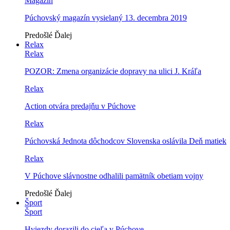
Magazín
Púchovský magazín vysielaný 13. decembra 2019
Predošlé
Ďalej
Relax
Relax
POZOR: Zmena organizácie dopravy na ulici J. Kráľa
Relax
Action otvára predajňu v Púchove
Relax
Púchovská Jednota dôchodcov Slovenska oslávila Deň matiek
Relax
V Púchove slávnostne odhalili pamätník obetiam vojny
Predošlé
Ďalej
Šport
Šport
Hviezdy dorazili do cieľa v Púchove