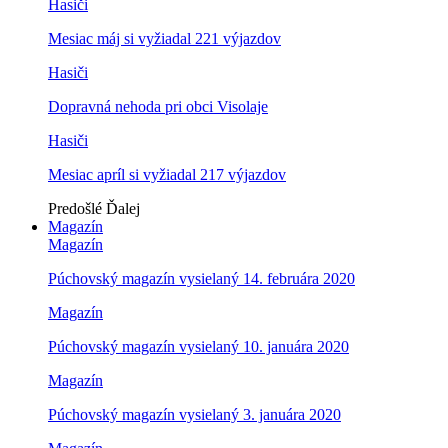
Hasiči
Mesiac máj si vyžiadal 221 výjazdov
Hasiči
Dopravná nehoda pri obci Visolaje
Hasiči
Mesiac apríl si vyžiadal 217 výjazdov
Predošlé
Ďalej
Magazín
Magazín
Púchovský magazín vysielaný 14. februára 2020
Magazín
Púchovský magazín vysielaný 10. januára 2020
Magazín
Púchovský magazín vysielaný 3. januára 2020