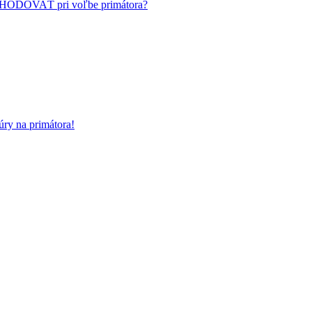
HODOVAŤ pri voľbe primátora?
ry na primátora!