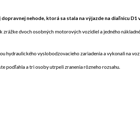
 dopravnej nehode, ktorá sa stala na výjazde na diaľnicu D1
o k zrážke dvoch osobných motorových vozidiel a jedného nákladné
u hydraulického vyslobodzovacieho zariadenia a vykonali na vozi
 podľahla a tri osoby utrpeli zranenia rôzneho rozsahu.