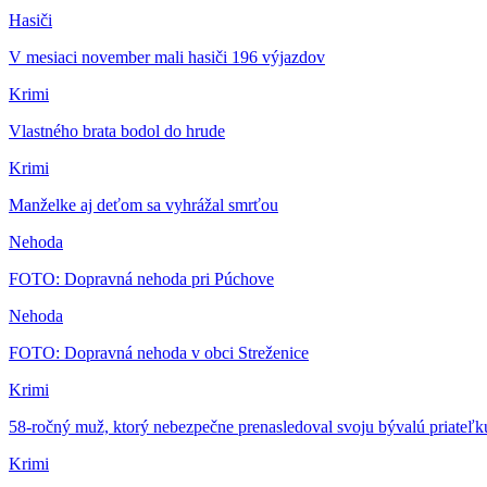
Hasiči
V mesiaci november mali hasiči 196 výjazdov
Krimi
Vlastného brata bodol do hrude
Krimi
Manželke aj deťom sa vyhrážal smrťou
Nehoda
FOTO: Dopravná nehoda pri Púchove
Nehoda
FOTO: Dopravná nehoda v obci Streženice
Krimi
58-ročný muž, ktorý nebezpečne prenasledoval svoju bývalú priateľku
Krimi