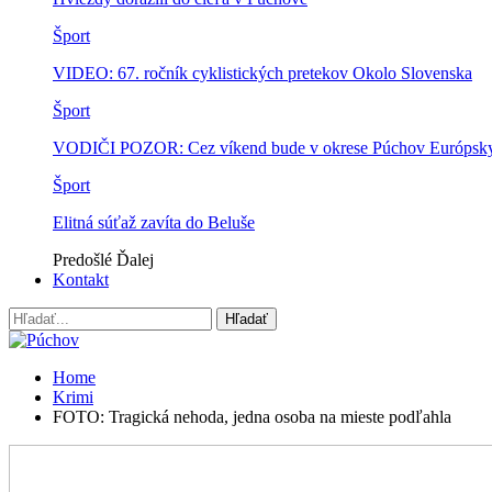
Šport
VIDEO: 67. ročník cyklistických pretekov Okolo Slovenska
Šport
VODIČI POZOR: Cez víkend bude v okrese Púchov Európsky p
Šport
Elitná súťaž zavíta do Beluše
Predošlé
Ďalej
Kontakt
Home
Krimi
FOTO: Tragická nehoda, jedna osoba na mieste podľahla