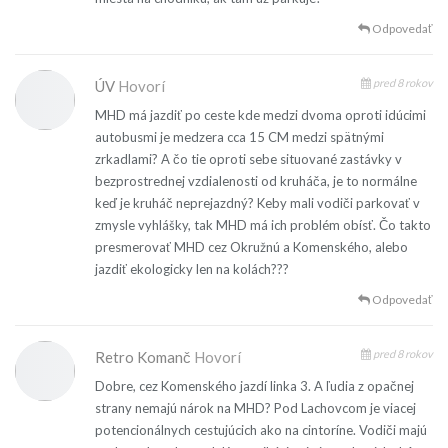
Odpovedať
pred 8 rokov
ÚV
Hovorí
MHD má jazdiť po ceste kde medzi dvoma oproti idúcimi
autobusmi je medzera cca 15 CM medzi spätnými
zrkadlami? A čo tie oproti sebe situované zastávky v
bezprostrednej vzdialenosti od kruháča, je to normálne
keď je kruháč neprejazdný? Keby mali vodiči parkovať v
zmysle vyhlášky, tak MHD má ich problém obísť. Čo takto
presmerovať MHD cez Okružnú a Komenského, alebo
jazdiť ekologicky len na kolách???
Odpovedať
pred 8 rokov
Retro Komanč
Hovorí
Dobre, cez Komenského jazdí linka 3. A ľudia z opačnej
strany nemajú nárok na MHD? Pod Lachovcom je viacej
potencionálnych cestujúcich ako na cintoríne. Vodiči majú