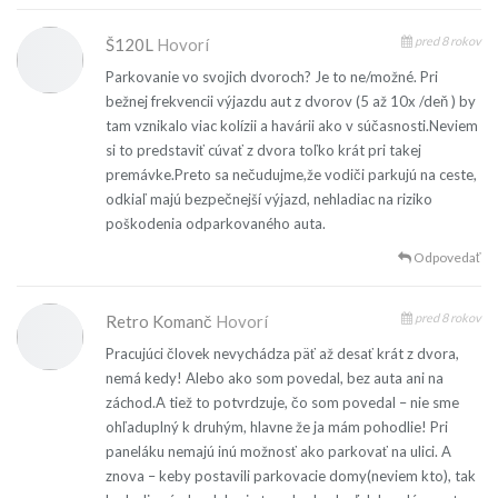
pred 8 rokov
Š120L
Hovorí
Parkovanie vo svojich dvoroch? Je to ne/možné. Pri
bežnej frekvencii výjazdu aut z dvorov (5 až 10x /deň ) by
tam vznikalo viac kolízii a havárii ako v súčasnosti.Neviem
si to predstaviť cúvať z dvora toľko krát pri takej
premávke.Preto sa nečudujme,že vodiči parkujú na ceste,
odkiaľ majú bezpečnejší výjazd, nehladiac na riziko
poškodenia odparkovaného auta.
Odpovedať
pred 8 rokov
Retro Komanč
Hovorí
Pracujúci človek nevychádza päť až desať krát z dvora,
nemá kedy! Alebo ako som povedal, bez auta ani na
záchod.A tiež to potvrdzuje, čo som povedal – nie sme
ohľaduplný k druhým, hlavne že ja mám pohodlie! Pri
paneláku nemajú inú možnosť ako parkovať na ulici. A
znova – keby postavili parkovacie domy(neviem kto), tak