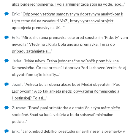
”
ulica bude jednosmerná. Tvoja argumentácia stojí na vode, lebo…
Erik
: “
Odpoved vsetkym samozvanym dopravnym analytikom k
tejto teme dal na zasadnuti MsZ , ktory vypracoval projekt
”
upokojenia premavky na JK.…
Erik
: “
Miro, zhustena premavka este pred spustenim “Piskoty” vam
nevadila? Vtedy na J.Krala bola unosna premavka. Teraz do
”
pripadu zatahujete aj…
Jarka
: “
Mám návrh. Treba jednoznačne odľahčiť premávku na
Komenského. Čo tak presunúť dopravu Pod Lachovec. Verím, že aj
”
obyvateľom tejto lokality…
Jozef
: “
Anketa bola robena akoze kde? Medzi obyvatelmi Pod
Lachovcom? A co tak anketa medzi obyvatelmi Komenskeho a
”
Hostinskej? To asi…
Zuzana
: “
Bravó pani primátorka a ostatní čo s tým máte niečo
spoločné. Snáď sa ľudia vzbúria a budú spisovať minimálne
”
petície…
Erik
: “
Jano,nebud debilko, prestuduj si navrh riesenia premavky v