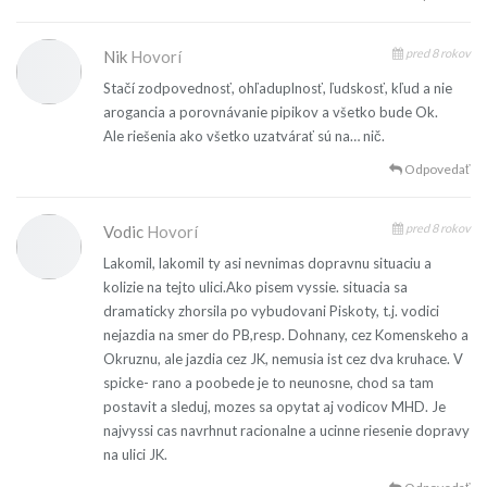
pred 8 rokov
Nik
Hovorí
Stačí zodpovednosť, ohľaduplnosť, ľudskosť, kľud a nie
arogancia a porovnávanie pipikov a všetko bude Ok.
Ale riešenia ako všetko uzatvárať sú na… nič.
Odpovedať
pred 8 rokov
Vodic
Hovorí
Lakomil, lakomil ty asi nevnimas dopravnu situaciu a
kolizie na tejto ulici.Ako pisem vyssie. situacia sa
dramaticky zhorsila po vybudovani Piskoty, t.j. vodici
nejazdia na smer do PB,resp. Dohnany, cez Komenskeho a
Okruznu, ale jazdia cez JK, nemusia ist cez dva kruhace. V
spicke- rano a poobede je to neunosne, chod sa tam
postavit a sleduj, mozes sa opytat aj vodicov MHD. Je
najvyssi cas navrhnut racionalne a ucinne riesenie dopravy
na ulici JK.