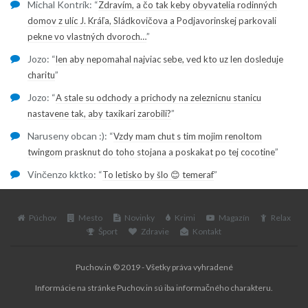
Michal Kontrík
: “
Zdravím, a čo tak keby obyvatelia rodinných
domov z ulíc J. Kráľa, Sládkovičova a Podjavorinskej parkovali
”
pekne vo vlastných dvoroch…
Jozo
: “
len aby nepomahal najviac sebe, ved kto uz len dosleduje
”
charitu
Jozo
: “
A stale su odchody a prichody na zeleznicnu stanicu
”
nastavene tak, aby taxikari zarobili?
Naruseny obcan :)
: “
Vzdy mam chut s tim mojim renoltom
”
twingom prasknut do toho stojana a poskakat po tej cocotine
Vinčenzo kktko
: “
”
To letisko by šlo 😊 temeraf
Púchov
Mesto
Novinky
Krimi
Magazín
Relax
Šport
Zdravie
Kontakt
Puchov.in © 2019 - Všetky práva vyhradené
Informácie na stránke Puchov.in sú iba informačného charakteru.