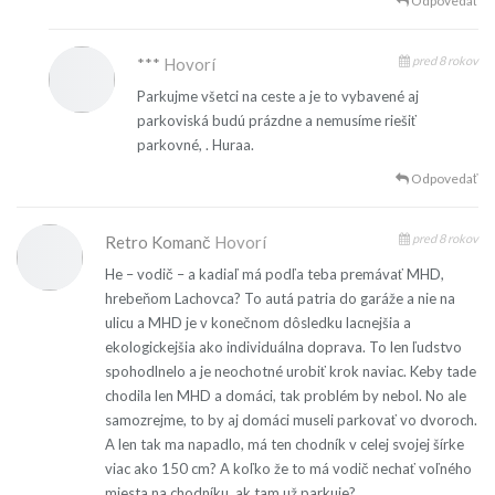
Odpovedať
pred 8 rokov
***
Hovorí
Parkujme všetci na ceste a je to vybavené aj
parkoviská budú prázdne a nemusíme riešiť
parkovné, . Huraa.
Odpovedať
pred 8 rokov
Retro Komanč
Hovorí
He – vodič – a kadiaľ má podľa teba premávať MHD,
hrebeňom Lachovca? To autá patria do garáže a nie na
ulicu a MHD je v konečnom dôsledku lacnejšia a
ekologickejšia ako individuálna doprava. To len ľudstvo
spohodlnelo a je neochotné urobiť krok naviac. Keby tade
chodila len MHD a domáci, tak problém by nebol. No ale
samozrejme, to by aj domáci museli parkovať vo dvoroch.
A len tak ma napadlo, má ten chodník v celej svojej šírke
viac ako 150 cm? A koľko že to má vodič nechať voľného
miesta na chodníku, ak tam už parkuje?