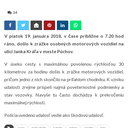
14
V piatok 19. januára 2018, v čase približne o 7.20 hod
ráno, došlo k zrážke osobných motorových vozidiel na
ulici Janka Kráľa v meste Púchov.
V úseku cesty s maximálnou povolenou rýchlosťou 30
kilometrov za hodinu došlo k zrážke motorových vozidiel,
pričom jedno z nich skončilo na priľahlom chodníku. K vzniku
udalosti zrejme prispeli najmä poveternostné podmienky a
stav vozovky. Navyše tu často dochádza k prekročeniu
maximálnej rýchlosti.
Polícia uvedenú udalosť vedie ako škodovú udalosť.
cesta
Janka Kráľa
nehoda
polícia
vozidlo
zima