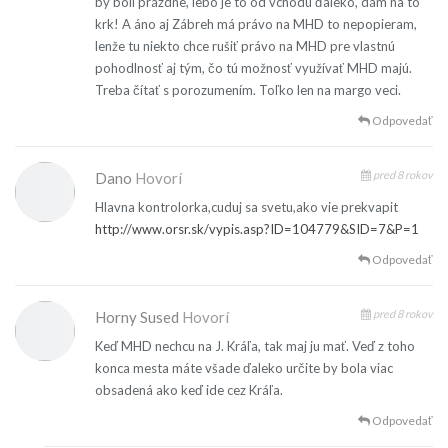
by boli prázdne, lebo je to od vchodu ďaleko, dám na to
krk! A áno aj Zábreh má právo na MHD to nepopieram,
lenže tu niekto chce rušiť právo na MHD pre vlastnú
pohodlnosť aj tým, čo tú možnosť využívať MHD majú.
Treba čítať s porozumením. Toľko len na margo veci.
Odpovedať
pred 8 rokov
Dano
Hovorí
Hlavna kontrolorka,cuduj sa svetu,ako vie prekvapit
http://www.orsr.sk/vypis.asp?ID=104779&SID=7&P=1
Odpovedať
pred 8 rokov
Horny Sused
Hovorí
Keď MHD nechcu na J. Kráľa, tak maj ju mať. Veď z toho
konca mesta máte všade ďaleko určite by bola viac
obsadená ako keď ide cez Kráľa.
Odpovedať