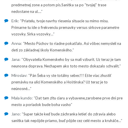
predmetnej zone a potom pís.Sanitka sa po “tvojej” trase
”
nedostane na ul.…
Erik
: “
Priatelu, tvoje navrhy riesenia situacie su mimo misu.
Primarne tu ide o frekvenciu premavky versus sirkove parametre
”
vozovky. Sirka vozovky…
Anna
: “
Mesto Púchov to riadne pokašľalo. Asi vôbec nemysleli na
”
deti zo základnej školy Komenského.
Jana
: “
Obyvatelia Komenskeho by sa mali vzburit. Uz teraz je tam
”
neunosna doprava. Nechapem ako toto mesto dokazalo schvalit.
Miroslav
: “
Pán Šeba vy ste totálny sebec!!! Ešte viac zhustiť
premávku na ulici Komenského a Hoštínska? Už teraz je to
”
neúnosné…
Mala kundo
: “
Dat tam zltu ciaru a vybavene,zarobene prve dni pre
”
mesto a poriadok bude boha vasho
Jano
: “
Super takže keď bude záchranka letieť do zdravia alebo
”
sanitka tak nepôjde priamo, buď pôjde cez celé mesto a kruháče…