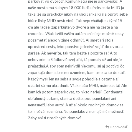
parkovať vo dvoroch.Komunikácia nie je parkovisko! A
naše mesto má slabých 18 000 ľudí a frekvencia MHD ja
taká, že sa prakticky nikdy na ulici Janka Kráľa oproti sebe
idúce linky MHD nestretnú! Tak nepreháňajte s tými 15
cm ale radšej zaparkujte vo dvore a nie na ceste a na
chodníku. Však kvôli vašim autám ani nie je možné cesty
pozametať alebo v zime odhrnúť. Aj smetiari stoja
uprostred cesty, lebo panstvo je lenivé vojsť do dvora a
garáže. Ak neveríte, tak tam bežte a pozrite sa! A to
nehovorím o Sládkovičovej ulici, tá pomaly už ani nie je
prejazdná.A aby som nekrivdil niekomu, sú aj poctivci čo
zaparkujú doma. Len nerozumiem, kam sme sa to dostali.
Každý myslí len na seba a svoje pohodlie a ostatné aj
ostatní sú mu ukradnutí. Však načo MHD, máme autá! Ale
kam ich potom zaparkovať, to nikto nerieši. Continental
obľahnutý autami, stanica detto, pod panelákmi ani
nenasneží, lebo auto! A už aj okolo rodinných domov sa
ten nešvár rozmáha. No panelákoví nemajú inú možnosť.
Žeby ani tí z rodinných domov?
Odpovedať