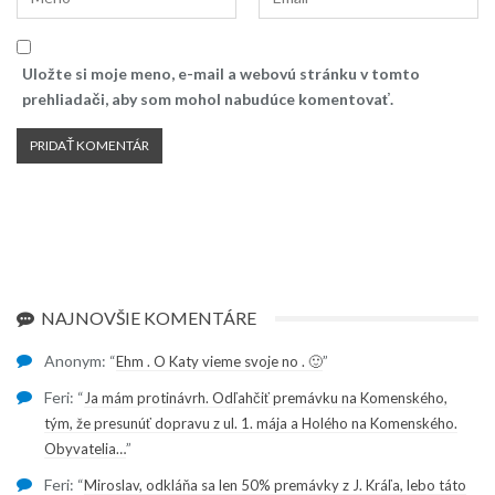
Uložte si moje meno, e-mail a webovú stránku v tomto
prehliadači, aby som mohol nabudúce komentovať.
NAJNOVŠIE KOMENTÁRE
Anonym
: “
”
Ehm . O Katy vieme svoje no . 🙂
Feri
: “
Ja mám protinávrh. Odľahčiť premávku na Komenského,
tým, že presunúť dopravu z ul. 1. mája a Holého na Komenského.
”
Obyvatelia…
Feri
: “
Miroslav, odkláňa sa len 50% premávky z J. Kráľa, lebo táto