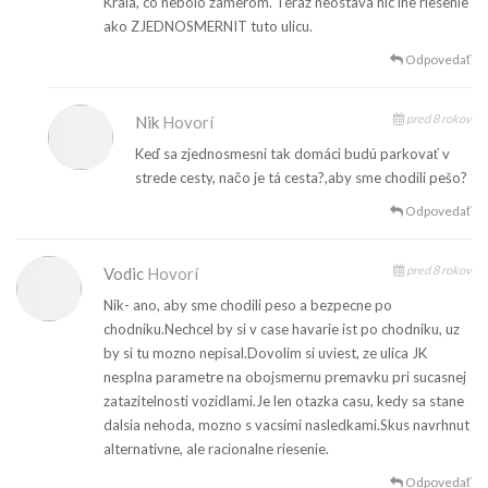
Krala, co nebolo zamerom. Teraz neostava nic ine riesenie
ako ZJEDNOSMERNIT tuto ulicu.
Odpovedať
pred 8 rokov
Nik
Hovorí
Keď sa zjednosmesni tak domáci budú parkovať v
strede cesty, načo je tá cesta?,aby sme chodili pešo?
Odpovedať
pred 8 rokov
Vodic
Hovorí
Nik- ano, aby sme chodili peso a bezpecne po
chodniku.Nechcel by si v case havarie ist po chodniku, uz
by si tu mozno nepisal.Dovolim si uviest, ze ulica JK
nesplna parametre na obojsmernu premavku pri sucasnej
zatazitelnosti vozidlami.Je len otazka casu, kedy sa stane
dalsia nehoda, mozno s vacsimi nasledkami.Skus navrhnut
alternativne, ale racionalne riesenie.
Odpovedať