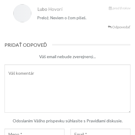
pred 8 rokov
Lubo
Hovorí
Prelož. Neviem o čom píšeš.
Odpovedať
PRIDAŤ ODPOVEĎ
Váš email nebude zverejnený...
Odoslaním Vášho príspevku súhlasíte s Pravidlami diskusie.