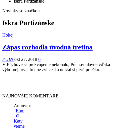
Iskra Partizánske
Novinky so značkou
Iskra Partizánske
Hokej
Zápas rozhodla úvodná tretina
PUIN
okt 27, 2018
0
V Púchove sa prekvapenie nekonalo, Púchov hlavne vďaka
výbornej prvej tretine zvíťazil a udržal si prvú priečku.
NAJNOVŠIE KOMENTÁRE
Anonym
:
“
Ehm
. O
Katy
vieme