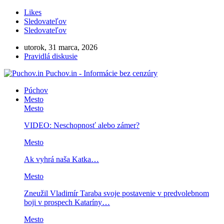
Likes
Sledovateľov
Sledovateľov
utorok, 31 marca, 2026
Pravidlá diskusie
Puchov.in - Informácie bez cenzúry
Púchov
Mesto
Mesto
VIDEO: Neschopnosť alebo zámer?
Mesto
Ak vyhrá naša Katka…
Mesto
Zneužil Vladimír Taraba svoje postavenie v predvolebnom
boji v prospech Kataríny…
Mesto