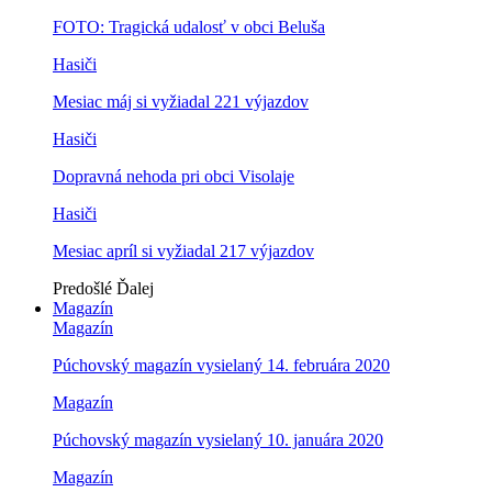
FOTO: Tragická udalosť v obci Beluša
Hasiči
Mesiac máj si vyžiadal 221 výjazdov
Hasiči
Dopravná nehoda pri obci Visolaje
Hasiči
Mesiac apríl si vyžiadal 217 výjazdov
Predošlé
Ďalej
Magazín
Magazín
Púchovský magazín vysielaný 14. februára 2020
Magazín
Púchovský magazín vysielaný 10. januára 2020
Magazín