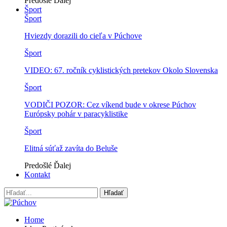
Predošlé
Ďalej
Šport
Šport
Hviezdy dorazili do cieľa v Púchove
Šport
VIDEO: 67. ročník cyklistických pretekov Okolo Slovenska
Šport
VODIČI POZOR: Cez víkend bude v okrese Púchov
Európsky pohár v paracyklistike
Šport
Elitná súťaž zavíta do Beluše
Predošlé
Ďalej
Kontakt
Home