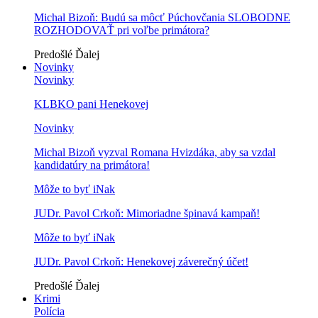
Michal Bizoň: Budú sa môcť Púchovčania SLOBODNE
ROZHODOVAŤ pri voľbe primátora?
Predošlé
Ďalej
Novinky
Novinky
KLBKO pani Henekovej
Novinky
Michal Bizoň vyzval Romana Hvizdáka, aby sa vzdal
kandidatúry na primátora!
Môže to byť iNak
JUDr. Pavol Crkoň: Mimoriadne špinavá kampaň!
Môže to byť iNak
JUDr. Pavol Crkoň: Henekovej záverečný účet!
Predošlé
Ďalej
Krimi
Polícia