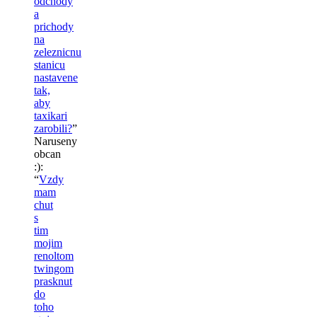
odchody
a
prichody
na
zeleznicnu
stanicu
nastavene
tak,
aby
taxikari
zarobili?
”
Naruseny
obcan
:)
:
“
Vzdy
mam
chut
s
tim
mojim
renoltom
twingom
prasknut
do
toho