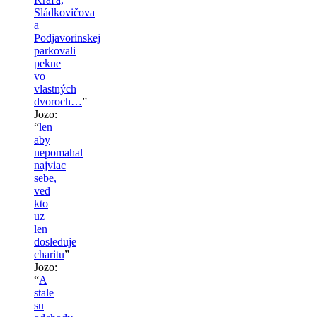
Sládkovičova
a
Podjavorinskej
parkovali
pekne
vo
vlastných
dvoroch…
”
Jozo
:
“
len
aby
nepomahal
najviac
sebe,
ved
kto
uz
len
dosleduje
charitu
”
Jozo
:
“
A
stale
su