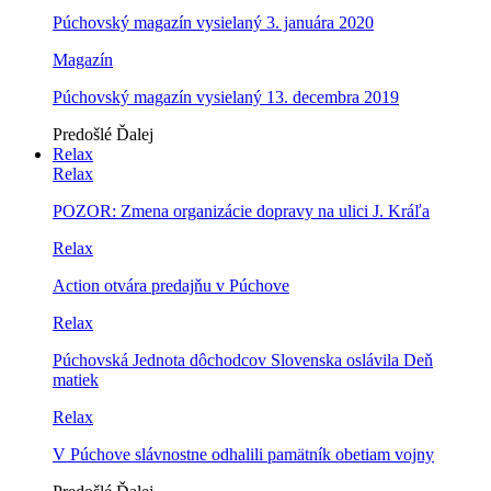
Púchovský magazín vysielaný 3. januára 2020
Magazín
Púchovský magazín vysielaný 13. decembra 2019
Predošlé
Ďalej
Relax
Relax
POZOR: Zmena organizácie dopravy na ulici J. Kráľa
Relax
Action otvára predajňu v Púchove
Relax
Púchovská Jednota dôchodcov Slovenska oslávila Deň
matiek
Relax
V Púchove slávnostne odhalili pamätník obetiam vojny