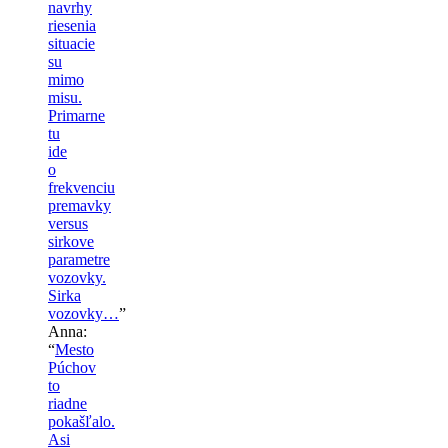
navrhy
riesenia
situacie
su
mimo
misu.
Primarne
tu
ide
o
frekvenciu
premavky
versus
sirkove
parametre
vozovky.
Sirka
vozovky…
”
Anna
:
“
Mesto
Púchov
to
riadne
pokašľalo.
Asi