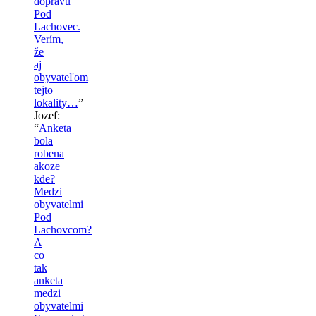
dopravu
Pod
Lachovec.
Verím,
že
aj
obyvateľom
tejto
lokality…
”
Jozef
:
“
Anketa
bola
robena
akoze
kde?
Medzi
obyvatelmi
Pod
Lachovcom?
A
co
tak
anketa
medzi
obyvatelmi