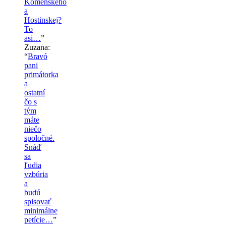
Komenskeho
a
Hostinskej?
To
asi…
”
Zuzana
:
“
Bravó
pani
primátorka
a
ostatní
čo s
tým
máte
niečo
spoločné.
Snáď
sa
ľudia
vzbúria
a
budú
spisovať
minimálne
petície…
”