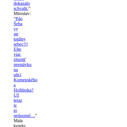
dokazalo
schvalit.
”
Miroslav
:
“
Pán
Šeba
vy
ste
totálny
sebec!!!
Ešte
viac
zhustiť
premávku
na
ulici
Komenského
a
Hoštínska?
Už
teraz
je
to
neúnosné…
”
Mala
kundo
: