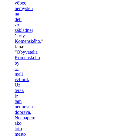
vôbec
nemysleli
na
deti
zo
základnej
školy
Komenského.
”
Jana
:
“
Obyvatelia
Komenskeho
by
sa
mali
vzburit.
Uz
teraz
je
tam
neunosna
doprava.
Nechapem
ako
toto
mesto