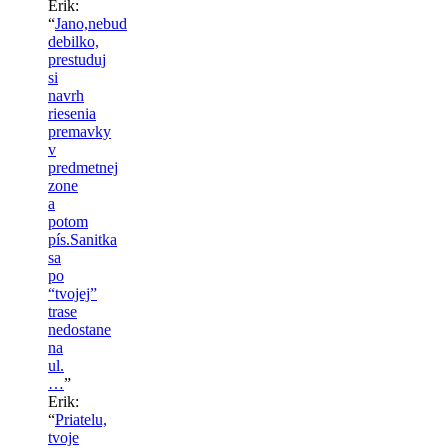
Erik
:
“
Jano,nebud
debilko,
prestuduj
si
navrh
riesenia
premavky
v
predmetnej
zone
a
potom
pís.Sanitka
sa
po
“tvojej”
trase
nedostane
na
ul.
…
”
Erik
:
“
Priatelu,
tvoje