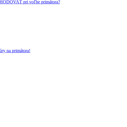
HODOVAŤ pri voľbe primátora?
ry na primátora!