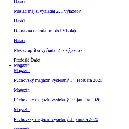
Hasiči
Mesiac máj si vyžiadal 221 výjazdov
Hasiči
Dopravná nehoda pri obci Visolaje
Hasiči
Mesiac apríl si vyžiadal 217 výjazdov
Predošlé
Ďalej
Magazín
Magazín
Púchovský magazín vysielaný 14. februára 2020
Magazín
Púchovský magazín vysielaný 10. januára 2020
Magazín
Púchovský magazín vysielaný 3. januára 2020