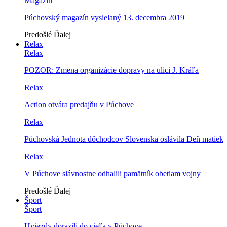
Magazín
Púchovský magazín vysielaný 13. decembra 2019
Predošlé
Ďalej
Relax
Relax
POZOR: Zmena organizácie dopravy na ulici J. Kráľa
Relax
Action otvára predajňu v Púchove
Relax
Púchovská Jednota dôchodcov Slovenska oslávila Deň matiek
Relax
V Púchove slávnostne odhalili pamätník obetiam vojny
Predošlé
Ďalej
Šport
Šport
Hviezdy dorazili do cieľa v Púchove