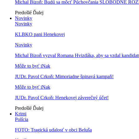
Michal Bizoň: Budú sa môcť Púchovčania SLOBODNE ROZ
Predošlé
Ďalej
Novinky
Novinky
KLBKO pani Henekovej
Novinky
Michal Bizoň vyzval Romana Hvizdáka, aby sa vzdal kandidatú
Môže to byť iNak
JUDr. Pavol Crkoň: Mimoriadne špinavá kampaň!
Môže to byť iNak
JUDr. Pavol Crkoň: Henekovej záverečný účet!
Predošlé
Ďalej
Krimi
Polícia
FOTO: Tragická udalosť v obci Beluša