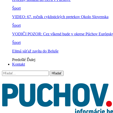
Šport
VIDEO: 67. ročník cyklistických pretekov Okolo Slovenska
Šport
VODIČI POZOR: Cez víkend bude v okrese Púchov Európsky p
Šport
Elitná súťaž zavíta do Beluše
Predošlé
Ďalej
Kontakt