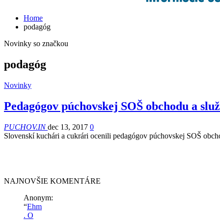
Home
podagóg
Novinky so značkou
podagóg
Novinky
Pedagógov púchovskej SOŠ obchodu a služ
PUCHOV.IN
dec 13, 2017
0
Slovenskí kuchári a cukrári ocenili pedagógov púchovskej SOŠ obch
NAJNOVŠIE KOMENTÁRE
Anonym
:
“
Ehm
. O