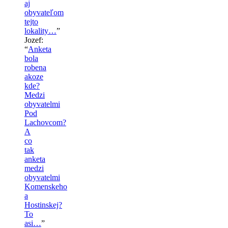
aj
obyvateľom
tejto
lokality…
”
Jozef
:
“
Anketa
bola
robena
akoze
kde?
Medzi
obyvatelmi
Pod
Lachovcom?
A
co
tak
anketa
medzi
obyvatelmi
Komenskeho
a
Hostinskej?
To
asi…
”