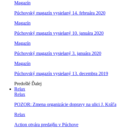
Magazín
Púchovský magazín vysielaný 14. februára 2020
Magazín
Púchovský magazín vysielaný 10. januára 2020
Magazín
Púchovský magazín vysielaný 3. januára 2020
Magazín
Púchovský magazín vysielaný 13. decembra 2019
Predošlé
Ďalej
Relax
Relax
POZOR: Zmena organizácie dopravy na ulici J. Kráľa
Relax
Action otvára predajňu v Púchove