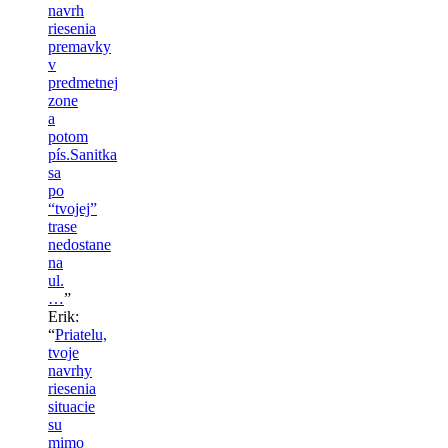
navrh
riesenia
premavky
v
predmetnej
zone
a
potom
pís.Sanitka
sa
po
“tvojej”
trase
nedostane
na
ul.
…
”
Erik
:
“
Priatelu,
tvoje
navrhy
riesenia
situacie
su
mimo