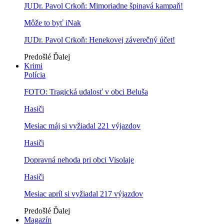
JUDr. Pavol Crkoň: Mimoriadne špinavá kampaň!
Môže to byť iNak
JUDr. Pavol Crkoň: Henekovej záverečný účet!
Predošlé
Ďalej
Krimi
Polícia
FOTO: Tragická udalosť v obci Beluša
Hasiči
Mesiac máj si vyžiadal 221 výjazdov
Hasiči
Dopravná nehoda pri obci Visolaje
Hasiči
Mesiac apríl si vyžiadal 217 výjazdov
Predošlé
Ďalej
Magazín