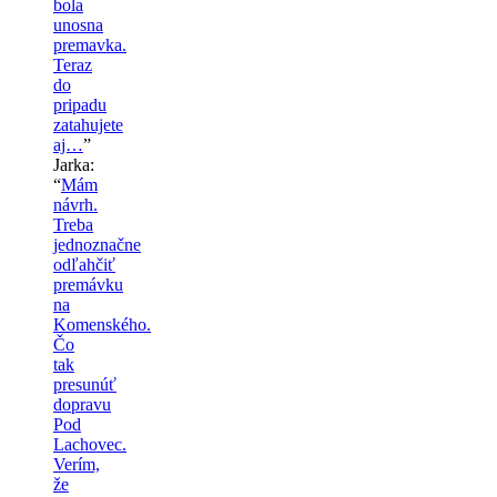
bola
unosna
premavka.
Teraz
do
pripadu
zatahujete
aj…
”
Jarka
:
“
Mám
návrh.
Treba
jednoznačne
odľahčiť
premávku
na
Komenského.
Čo
tak
presunúť
dopravu
Pod
Lachovec.
Verím,
že