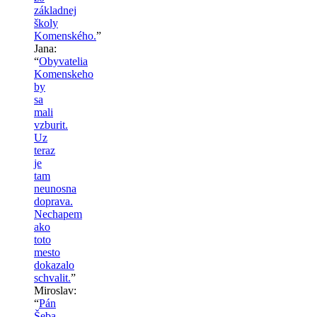
základnej
školy
Komenského.
”
Jana
:
“
Obyvatelia
Komenskeho
by
sa
mali
vzburit.
Uz
teraz
je
tam
neunosna
doprava.
Nechapem
ako
toto
mesto
dokazalo
schvalit.
”
Miroslav
:
“
Pán
Šeba