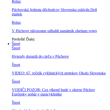
Relax
Púchovská Jednota dôchodcov Slovenska oslávila Deň
matiek
Relax
V Púchove slávnostne odhalili pamätník obetiam vojny
Predošlé
Ďalej
Šport
Šport
Hviezdy dorazili do cieľa v Púchove
Šport
VIDEO: 67. ročník cyklistických pretekov Okolo Slovenska
Šport
VODIČI POZOR: Cez víkend bude v okrese Púchov
Európsky pohár v paracyklistike
Šport