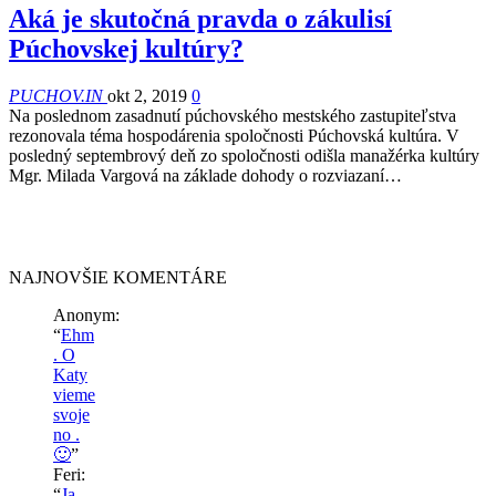
Aká je skutočná pravda o zákulisí
Púchovskej kultúry?
PUCHOV.IN
okt 2, 2019
0
Na poslednom zasadnutí púchovského mestského zastupiteľstva
rezonovala téma hospodárenia spoločnosti Púchovská kultúra. V
posledný septembrový deň zo spoločnosti odišla manažérka kultúry
Mgr. Milada Vargová na základe dohody o rozviazaní…
NAJNOVŠIE KOMENTÁRE
Anonym
:
“
Ehm
. O
Katy
vieme
svoje
no .
🙂
”
Feri
:
“
Ja