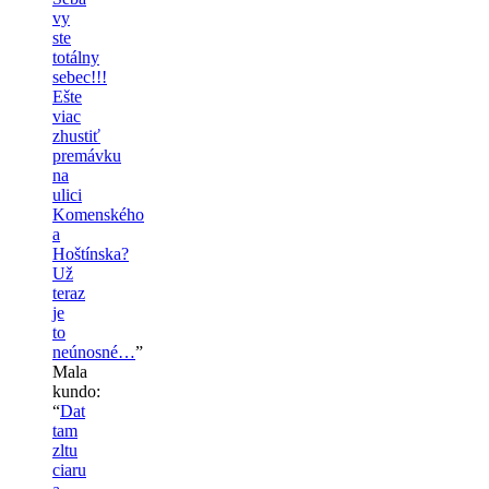
vy
ste
totálny
sebec!!!
Ešte
viac
zhustiť
premávku
na
ulici
Komenského
a
Hoštínska?
Už
teraz
je
to
neúnosné…
”
Mala
kundo
:
“
Dat
tam
zltu
ciaru