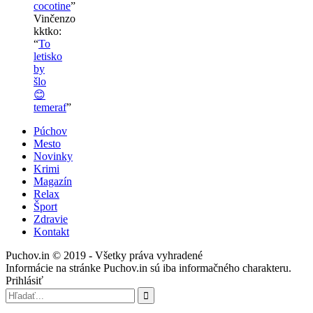
cocotine
”
Vinčenzo
kktko
:
“
To
letisko
by
šlo
😊
temeraf
”
Púchov
Mesto
Novinky
Krimi
Magazín
Relax
Šport
Zdravie
Kontakt
Puchov.in © 2019 - Všetky práva vyhradené
Informácie na stránke Puchov.in sú iba informačného charakteru.
Prihlásiť