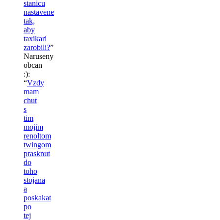
stanicu
nastavene
tak,
aby
taxikari
zarobili?
”
Naruseny
obcan
:)
:
“
Vzdy
mam
chut
s
tim
mojim
renoltom
twingom
prasknut
do
toho
stojana
a
poskakat
po
tej