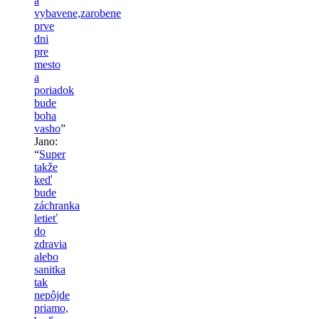
a
vybavene,zarobene
prve
dni
pre
mesto
a
poriadok
bude
boha
vasho
”
Jano
:
“
Super
takže
keď
bude
záchranka
letieť
do
zdravia
alebo
sanitka
tak
nepôjde
priamo,