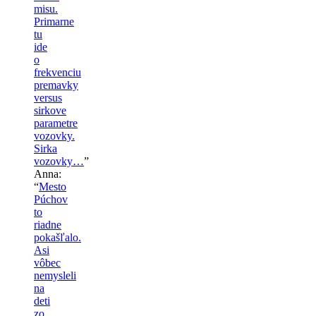
misu.
Primarne
tu
ide
o
frekvenciu
premavky
versus
sirkove
parametre
vozovky.
Sirka
vozovky…
”
Anna
:
“
Mesto
Púchov
to
riadne
pokašľalo.
Asi
vôbec
nemysleli
na
deti
zo