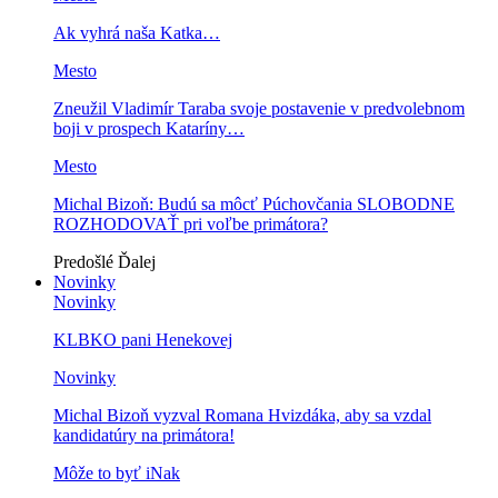
Ak vyhrá naša Katka…
Mesto
Zneužil Vladimír Taraba svoje postavenie v predvolebnom
boji v prospech Kataríny…
Mesto
Michal Bizoň: Budú sa môcť Púchovčania SLOBODNE
ROZHODOVAŤ pri voľbe primátora?
Predošlé
Ďalej
Novinky
Novinky
KLBKO pani Henekovej
Novinky
Michal Bizoň vyzval Romana Hvizdáka, aby sa vzdal
kandidatúry na primátora!
Môže to byť iNak