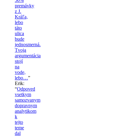
50%
premávky
z J.
Kráľa,
lebo
táto
ulica
bude
jednosmerná.
Tvoja
argumentácia
stojí
na
vode,
lebo…
”
Erik
:
“
Odpoved
vsetkym
samozvanym
dopravnym
analytikom
k
tejto
teme
dal