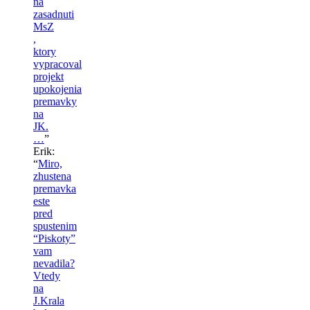
na
zasadnuti
MsZ
,
ktory
vypracoval
projekt
upokojenia
premavky
na
JK.
…
”
Erik
:
“
Miro,
zhustena
premavka
este
pred
spustenim
“Piskoty”
vam
nevadila?
Vtedy
na
J.Krala