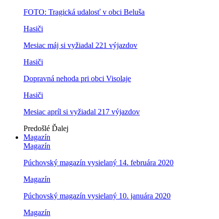
FOTO: Tragická udalosť v obci Beluša
Hasiči
Mesiac máj si vyžiadal 221 výjazdov
Hasiči
Dopravná nehoda pri obci Visolaje
Hasiči
Mesiac apríl si vyžiadal 217 výjazdov
Predošlé
Ďalej
Magazín
Magazín
Púchovský magazín vysielaný 14. februára 2020
Magazín
Púchovský magazín vysielaný 10. januára 2020
Magazín