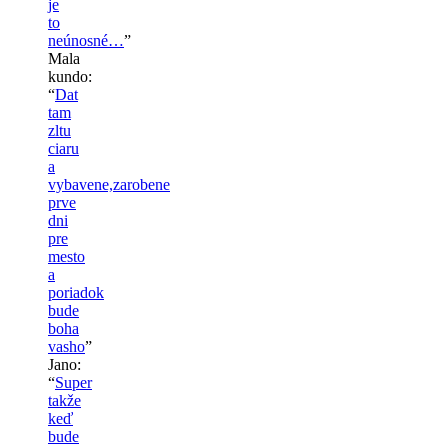
je
to
neúnosné…
”
Mala
kundo
:
“
Dat
tam
zltu
ciaru
a
vybavene,zarobene
prve
dni
pre
mesto
a
poriadok
bude
boha
vasho
”
Jano
:
“
Super
takže
keď
bude