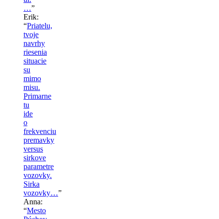
…
”
Erik
:
“
Priatelu,
tvoje
navrhy
riesenia
situacie
su
mimo
misu.
Primarne
tu
ide
o
frekvenciu
premavky
versus
sirkove
parametre
vozovky.
Sirka
vozovky…
”
Anna
:
“
Mesto