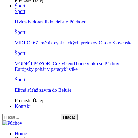
Predošlé
Ďalej
Šport
Šport
Hviezdy dorazili do cieľa v Púchove
Šport
VIDEO: 67. ročník cyklistických pretekov Okolo Slovenska
Šport
VODIČI POZOR: Cez víkend bude v okrese Púchov
Európsky pohár v paracyklistike
Šport
Elitná súťaž zavíta do Beluše
Predošlé
Ďalej
Kontakt
Home