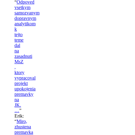
“
Odpoved
vsetkym
samozvanym
dopravnym
analytikom
k
tejto
teme
dal
na
zasadnuti
MsZ
,
ktory
vypracoval
projekt
upokojenia
premavky
na
JK.
…
”
Erik
:
“
Miro,
zhustena
premavka