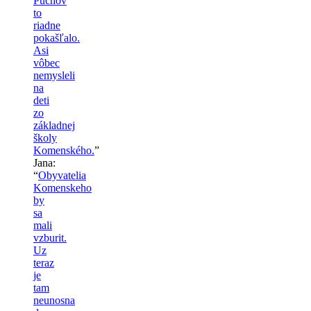
Púchov
to
riadne
pokašľalo.
Asi
vôbec
nemysleli
na
deti
zo
základnej
školy
Komenského.
”
Jana
:
“
Obyvatelia
Komenskeho
by
sa
mali
vzburit.
Uz
teraz
je
tam
neunosna