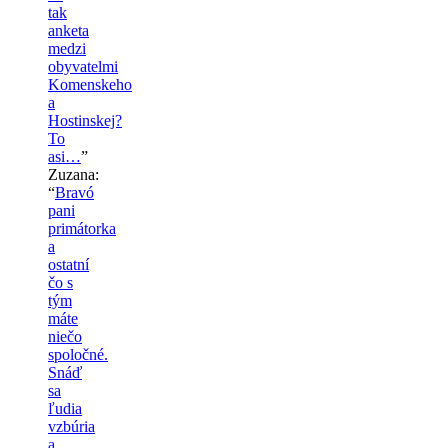
tak
anketa
medzi
obyvatelmi
Komenskeho
a
Hostinskej?
To
asi…
”
Zuzana
:
“
Bravó
pani
primátorka
a
ostatní
čo s
tým
máte
niečo
spoločné.
Snáď
sa
ľudia
vzbúria
a