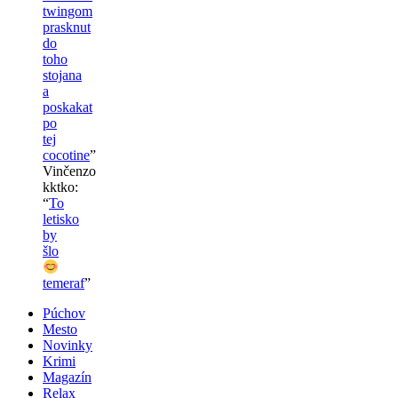
twingom
prasknut
do
toho
stojana
a
poskakat
po
tej
cocotine
”
Vinčenzo
kktko
:
“
To
letisko
by
šlo
temeraf
”
Púchov
Mesto
Novinky
Krimi
Magazín
Relax