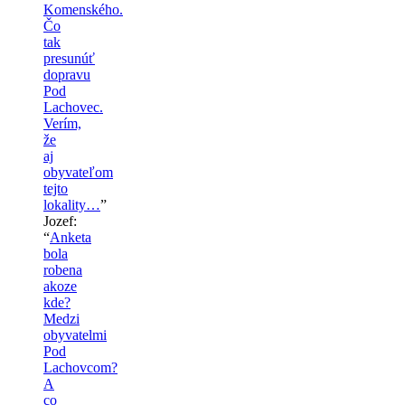
Komenského.
Čo
tak
presunúť
dopravu
Pod
Lachovec.
Verím,
že
aj
obyvateľom
tejto
lokality…
”
Jozef
:
“
Anketa
bola
robena
akoze
kde?
Medzi
obyvatelmi
Pod
Lachovcom?
A
co