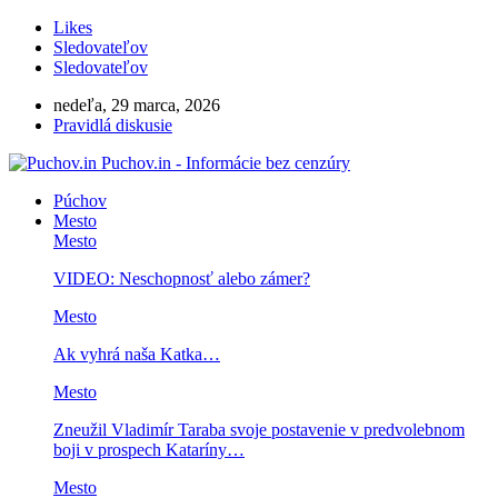
Likes
Sledovateľov
Sledovateľov
nedeľa, 29 marca, 2026
Pravidlá diskusie
Puchov.in - Informácie bez cenzúry
Púchov
Mesto
Mesto
VIDEO: Neschopnosť alebo zámer?
Mesto
Ak vyhrá naša Katka…
Mesto
Zneužil Vladimír Taraba svoje postavenie v predvolebnom
boji v prospech Kataríny…
Mesto