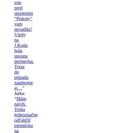
este
pred
spustenim
“Piskoty”
vam
nevadila?
Vtedy
na
J.Krala
bola
unosna
premavka.
Teraz
do
pripadu
zatahujete
aj…
”
Jarka
:
“
Mám
návrh.
Treba
jednoznačne
odľahčiť
premávku
na