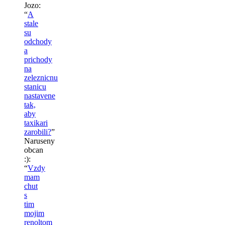
Jozo
:
“
A
stale
su
odchody
a
prichody
na
zeleznicnu
stanicu
nastavene
tak,
aby
taxikari
zarobili?
”
Naruseny
obcan
:)
:
“
Vzdy
mam
chut
s
tim
mojim
renoltom