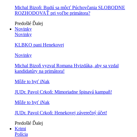
Michal Bizoň: Budú sa môcť Púchovčania SLOBODNE
ROZHODOVAŤ pri voľbe primátora?
Predošlé
Ďalej
Novinky
Novinky
KLBKO pani Henekovej
Novinky
Michal Bizoň vyzval Romana Hvizdáka, aby sa vzdal
kandidatúry na primátora!
Môže to byť iNak
JUDr. Pavol Crkoň: Mimoriadne špinavá kampaň!
Môže to byť iNak
JUDr. Pavol Crkoň: Henekovej záverečný účet!
Predošlé
Ďalej
Krimi
Polícia