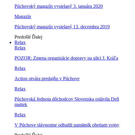
Púchovský magazín vysielaný 3. januára 2020
Magazín
Púchovský magazín vysielaný 13. decembra 2019
Predošlé
Ďalej
Relax
Relax
POZOR: Zmena organizácie dopravy na ulici J. Kráľa
Relax
Action otvára predajňu v Púchove
Relax
Púchovská Jednota dôchodcov Slovenska oslávila Deň
matiek
Relax
V Púchove slávnostne odhalili pamätník obetiam vojny