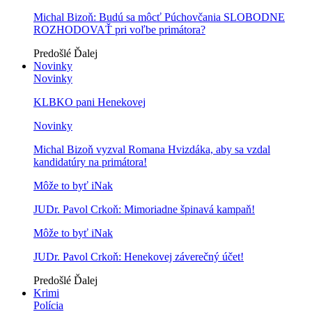
Michal Bizoň: Budú sa môcť Púchovčania SLOBODNE
ROZHODOVAŤ pri voľbe primátora?
Predošlé
Ďalej
Novinky
Novinky
KLBKO pani Henekovej
Novinky
Michal Bizoň vyzval Romana Hvizdáka, aby sa vzdal
kandidatúry na primátora!
Môže to byť iNak
JUDr. Pavol Crkoň: Mimoriadne špinavá kampaň!
Môže to byť iNak
JUDr. Pavol Crkoň: Henekovej záverečný účet!
Predošlé
Ďalej
Krimi
Polícia