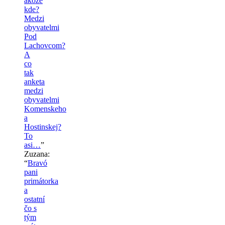
akoze
kde?
Medzi
obyvatelmi
Pod
Lachovcom?
A
co
tak
anketa
medzi
obyvatelmi
Komenskeho
a
Hostinskej?
To
asi…
”
Zuzana
:
“
Bravó
pani
primátorka
a
ostatní
čo s
tým