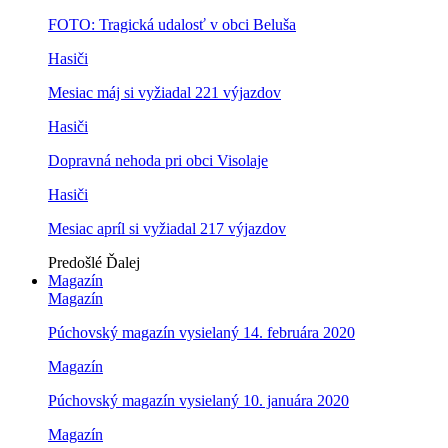
FOTO: Tragická udalosť v obci Beluša
Hasiči
Mesiac máj si vyžiadal 221 výjazdov
Hasiči
Dopravná nehoda pri obci Visolaje
Hasiči
Mesiac apríl si vyžiadal 217 výjazdov
Predošlé
Ďalej
Magazín
Magazín
Púchovský magazín vysielaný 14. februára 2020
Magazín
Púchovský magazín vysielaný 10. januára 2020
Magazín