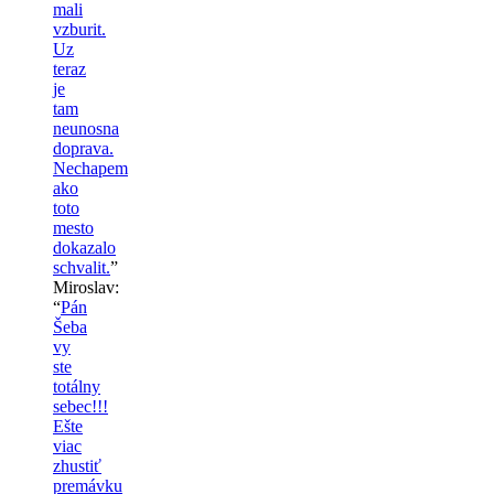
mali
vzburit.
Uz
teraz
je
tam
neunosna
doprava.
Nechapem
ako
toto
mesto
dokazalo
schvalit.
”
Miroslav
:
“
Pán
Šeba
vy
ste
totálny
sebec!!!
Ešte
viac
zhustiť
premávku