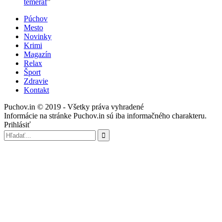
temeraf
”
Púchov
Mesto
Novinky
Krimi
Magazín
Relax
Šport
Zdravie
Kontakt
Puchov.in © 2019 - Všetky práva vyhradené
Informácie na stránke Puchov.in sú iba informačného charakteru.
Prihlásiť