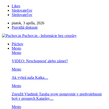
Likes
Sledovateľov
Sledovateľov
piatok, 3 apríla, 2026
Pravidlá diskusie
Puchov.in - Informácie bez cenzúry
Púchov
Mesto
Mesto
VIDEO: Neschopnosť alebo zámer?
Mesto
Ak vyhrá naša Katka…
Mesto
Zneužil Vladimír Taraba svoje postavenie v predvolebnom
boji v prospech Kataríny…
Mesto