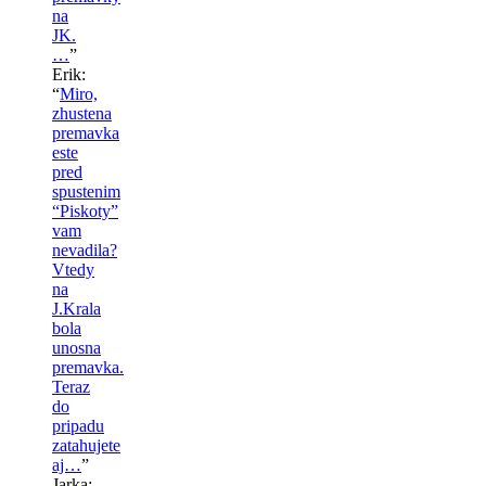
na
JK.
…
”
Erik
:
“
Miro,
zhustena
premavka
este
pred
spustenim
“Piskoty”
vam
nevadila?
Vtedy
na
J.Krala
bola
unosna
premavka.
Teraz
do
pripadu
zatahujete
aj…
”
Jarka
: