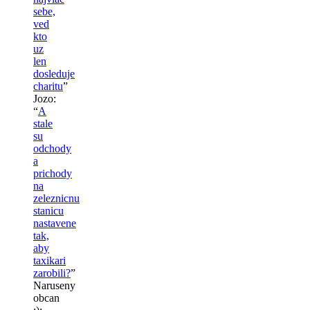
sebe,
ved
kto
uz
len
dosleduje
charitu
”
Jozo
:
“
A
stale
su
odchody
a
prichody
na
zeleznicnu
stanicu
nastavene
tak,
aby
taxikari
zarobili?
”
Naruseny
obcan