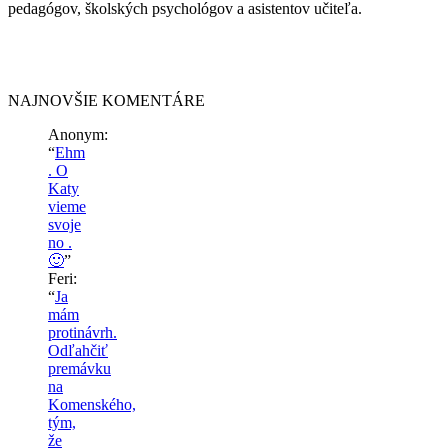
pedagógov, školských psychológov a asistentov učiteľa.
NAJNOVŠIE KOMENTÁRE
Anonym
:
“
Ehm
. O
Katy
vieme
svoje
no .
🙂
”
Feri
:
“
Ja
mám
protinávrh.
Odľahčiť
premávku
na
Komenského,
tým,
že