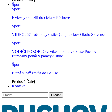
Predošlé
Ďalej
Šport
Šport
Hviezdy dorazili do cieľa v Púchove
Šport
VIDEO: 67. ročník cyklistických pretekov Okolo Slovenska
Šport
VODIČI POZOR: Cez víkend bude v okrese Púchov
Európsky pohár v paracyklistike
Šport
Elitná súťaž zavíta do Beluše
Predošlé
Ďalej
Kontakt