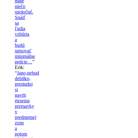
máte
niečo
spoločné.
Snáď
sa
ľudia
vzbúria
a
budú
spisovať
minimálne
petície…
”
Erik
:
“
Jano,nebud
debilko,
prestuduj
si
navrh
riesenia
premavky
v
predmetnej
zone
a
potom