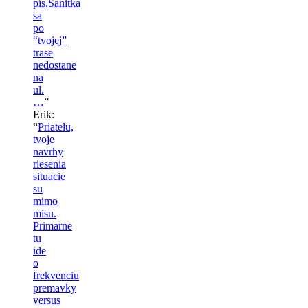
pís.Sanitka
sa
po
“tvojej”
trase
nedostane
na
ul.
…
”
Erik
:
“
Priatelu,
tvoje
navrhy
riesenia
situacie
su
mimo
misu.
Primarne
tu
ide
o
frekvenciu
premavky
versus