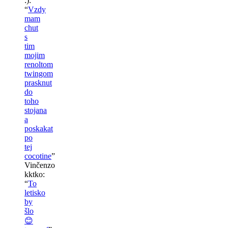
:)
:
“
Vzdy
mam
chut
s
tim
mojim
renoltom
twingom
prasknut
do
toho
stojana
a
poskakat
po
tej
cocotine
”
Vinčenzo
kktko
:
“
To
letisko
by
šlo
😊