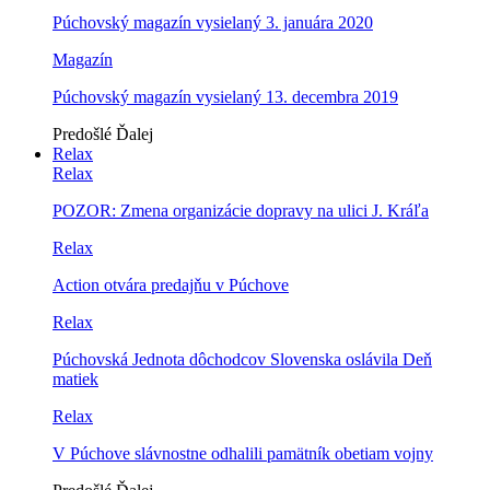
Púchovský magazín vysielaný 3. januára 2020
Magazín
Púchovský magazín vysielaný 13. decembra 2019
Predošlé
Ďalej
Relax
Relax
POZOR: Zmena organizácie dopravy na ulici J. Kráľa
Relax
Action otvára predajňu v Púchove
Relax
Púchovská Jednota dôchodcov Slovenska oslávila Deň
matiek
Relax
V Púchove slávnostne odhalili pamätník obetiam vojny