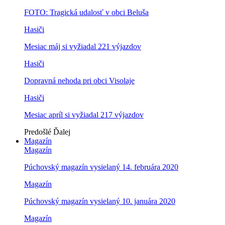
FOTO: Tragická udalosť v obci Beluša
Hasiči
Mesiac máj si vyžiadal 221 výjazdov
Hasiči
Dopravná nehoda pri obci Visolaje
Hasiči
Mesiac apríl si vyžiadal 217 výjazdov
Predošlé
Ďalej
Magazín
Magazín
Púchovský magazín vysielaný 14. februára 2020
Magazín
Púchovský magazín vysielaný 10. januára 2020
Magazín