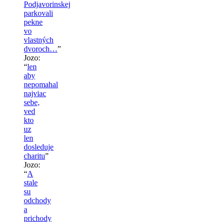
Podjavorinskej
parkovali
pekne
vo
vlastných
dvoroch…
”
Jozo
:
“
len
aby
nepomahal
najviac
sebe,
ved
kto
uz
len
dosleduje
charitu
”
Jozo
:
“
A
stale
su
odchody
a
prichody