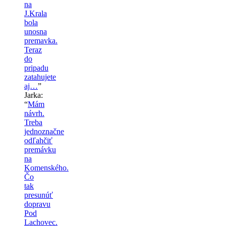
na
J.Krala
bola
unosna
premavka.
Teraz
do
pripadu
zatahujete
aj…
”
Jarka
:
“
Mám
návrh.
Treba
jednoznačne
odľahčiť
premávku
na
Komenského.
Čo
tak
presunúť
dopravu
Pod
Lachovec.