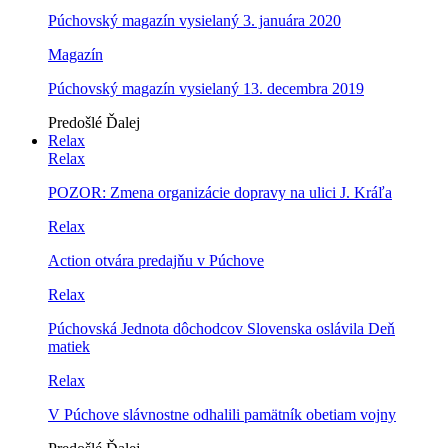
Púchovský magazín vysielaný 3. januára 2020
Magazín
Púchovský magazín vysielaný 13. decembra 2019
Predošlé
Ďalej
Relax
Relax
POZOR: Zmena organizácie dopravy na ulici J. Kráľa
Relax
Action otvára predajňu v Púchove
Relax
Púchovská Jednota dôchodcov Slovenska oslávila Deň
matiek
Relax
V Púchove slávnostne odhalili pamätník obetiam vojny