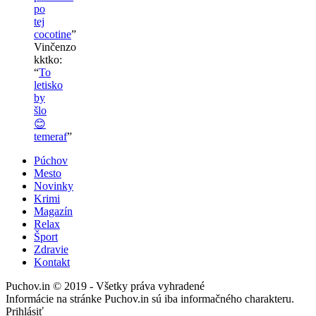
po
tej
cocotine
”
Vinčenzo
kktko
:
“
To
letisko
by
šlo
😊
temeraf
”
Púchov
Mesto
Novinky
Krimi
Magazín
Relax
Šport
Zdravie
Kontakt
Puchov.in © 2019 - Všetky práva vyhradené
Informácie na stránke Puchov.in sú iba informačného charakteru.
Prihlásiť