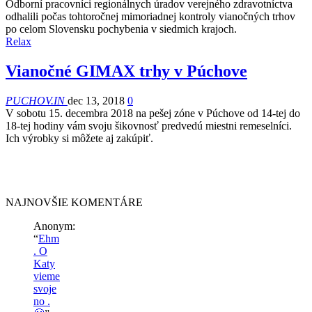
Odborní pracovníci regionálnych úradov verejného zdravotníctva
odhalili počas tohtoročnej mimoriadnej kontroly vianočných trhov
po celom Slovensku pochybenia v siedmich krajoch.
Relax
Vianočné GIMAX trhy v Púchove
PUCHOV.IN
dec 13, 2018
0
V sobotu 15. decembra 2018 na pešej zóne v Púchove od 14-tej do
18-tej hodiny vám svoju šikovnosť predvedú miestni remeselníci.
Ich výrobky si môžete aj zakúpiť.
NAJNOVŠIE KOMENTÁRE
Anonym
:
“
Ehm
. O
Katy
vieme
svoje
no .