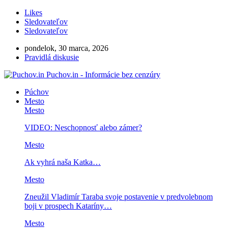
Likes
Sledovateľov
Sledovateľov
pondelok, 30 marca, 2026
Pravidlá diskusie
Puchov.in - Informácie bez cenzúry
Púchov
Mesto
Mesto
VIDEO: Neschopnosť alebo zámer?
Mesto
Ak vyhrá naša Katka…
Mesto
Zneužil Vladimír Taraba svoje postavenie v predvolebnom
boji v prospech Kataríny…
Mesto