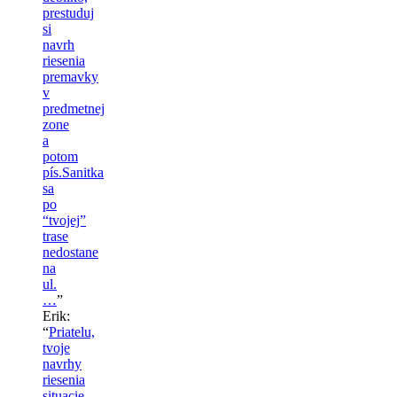
prestuduj
si
navrh
riesenia
premavky
v
predmetnej
zone
a
potom
pís.Sanitka
sa
po
“tvojej”
trase
nedostane
na
ul.
…
”
Erik
:
“
Priatelu,
tvoje
navrhy
riesenia
situacie