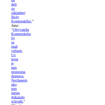
na
deti
zo
základnej
školy
Komenského.
”
Jana
:
“
Obyvatelia
Komenskeho
by
sa
mali
vzburit.
Uz
teraz
je
tam
neunosna
doprava.
Nechapem
ako
toto
mesto
dokazalo
schvalit.
”