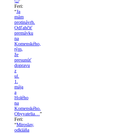
🙂
”
Feri
:
“
Ja
mám
protinávrh.
Odľahčiť
premávku
na
Komenského,
tým,
že
presunúť
dopravu
z
ul.
1.
mája
a
Holého
na
Komenského.
Obyvatelia…
”
Feri
:
“
Miroslav,
odkláňa