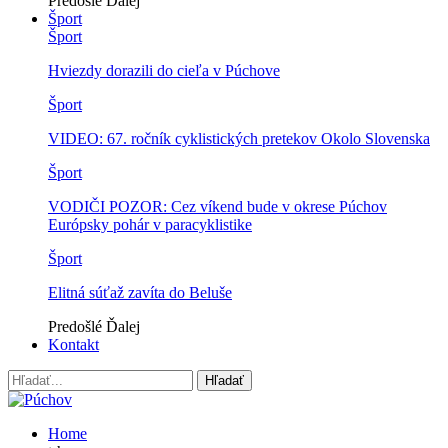
Predošlé
Ďalej
Šport
Šport
Hviezdy dorazili do cieľa v Púchove
Šport
VIDEO: 67. ročník cyklistických pretekov Okolo Slovenska
Šport
VODIČI POZOR: Cez víkend bude v okrese Púchov
Európsky pohár v paracyklistike
Šport
Elitná súťaž zavíta do Beluše
Predošlé
Ďalej
Kontakt
Home