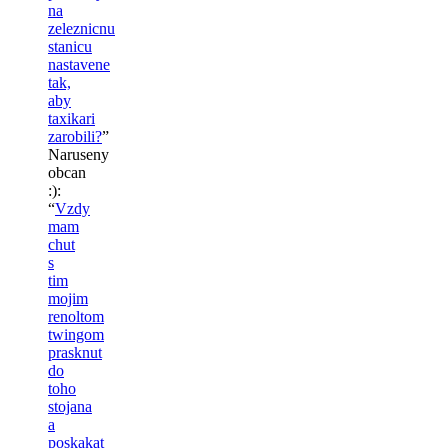
na
zeleznicnu
stanicu
nastavene
tak,
aby
taxikari
zarobili?
”
Naruseny
obcan
:)
:
“
Vzdy
mam
chut
s
tim
mojim
renoltom
twingom
prasknut
do
toho
stojana
a
poskakat