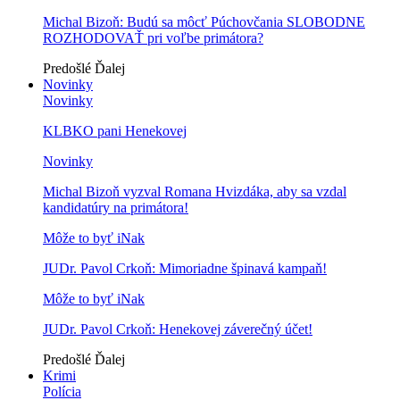
Michal Bizoň: Budú sa môcť Púchovčania SLOBODNE
ROZHODOVAŤ pri voľbe primátora?
Predošlé
Ďalej
Novinky
Novinky
KLBKO pani Henekovej
Novinky
Michal Bizoň vyzval Romana Hvizdáka, aby sa vzdal
kandidatúry na primátora!
Môže to byť iNak
JUDr. Pavol Crkoň: Mimoriadne špinavá kampaň!
Môže to byť iNak
JUDr. Pavol Crkoň: Henekovej záverečný účet!
Predošlé
Ďalej
Krimi
Polícia