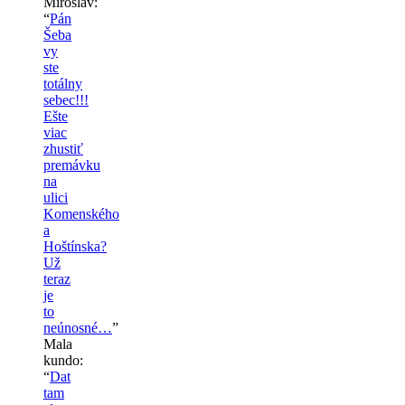
Miroslav
:
“
Pán
Šeba
vy
ste
totálny
sebec!!!
Ešte
viac
zhustiť
premávku
na
ulici
Komenského
a
Hoštínska?
Už
teraz
je
to
neúnosné…
”
Mala
kundo
:
“
Dat
tam