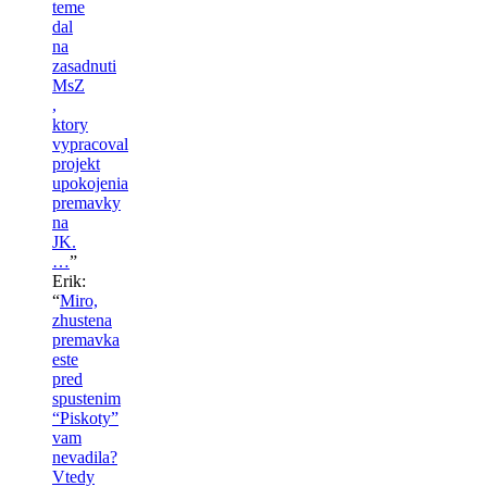
teme
dal
na
zasadnuti
MsZ
,
ktory
vypracoval
projekt
upokojenia
premavky
na
JK.
…
”
Erik
:
“
Miro,
zhustena
premavka
este
pred
spustenim
“Piskoty”
vam
nevadila?
Vtedy