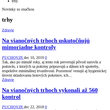
trhy
Novinky so značkou
trhy
Zdravie
Na vianočných trhoch uskutočňujú
mimoriadne kontroly
PUCHOV.IN
dec 10, 2019
0
Tak, ako po minulé roky, aj tento rok preverujú pôvod surovín a
potravín, z ktorých sa pokrmy pripravujú a dátum ich spotreby,
respektíve minimálnej trvanlivosti. Pozornosť venujú aj hygienickej
úrovni skladovania hotových pokrmov, ich…
Zdravie
Na vianočných trhoch vykonali až 560
kontrol
PUCHOV.IN
dec 22, 2018
0