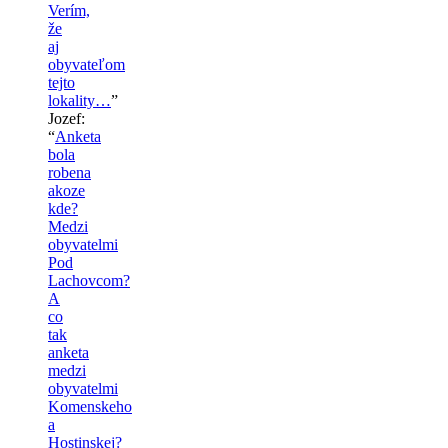
Verím,
že
aj
obyvateľom
tejto
lokality…
”
Jozef
:
“
Anketa
bola
robena
akoze
kde?
Medzi
obyvatelmi
Pod
Lachovcom?
A
co
tak
anketa
medzi
obyvatelmi
Komenskeho
a
Hostinskej?