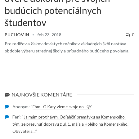
budúcich potenciálnych
študentov
PUCHOV.IN
feb 23, 2018
0
Pre rodičov a žiakov deviatych ročníkov základných škôl nastáva
obdobie výberu strednej školy a prípadného budúceho povolania.
NAJNOVŠIE KOMENTÁRE
Anonym
: “
”
Ehm . O Katy vieme svoje no . 🙂
Feri
: “
Ja mám protinávrh. Odľahčiť premávku na Komenského,
tým, že presunúť dopravu z ul. 1. mája a Holého na Komenského.
”
Obyvatelia…