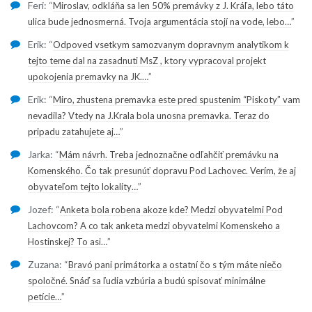
Feri
: “
Miroslav, odkláňa sa len 50% premávky z J. Kráľa, lebo táto
”
ulica bude jednosmerná. Tvoja argumentácia stojí na vode, lebo…
Erik
: “
Odpoved vsetkym samozvanym dopravnym analytikom k
tejto teme dal na zasadnuti MsZ , ktory vypracoval projekt
”
upokojenia premavky na JK.…
Erik
: “
Miro, zhustena premavka este pred spustenim “Piskoty” vam
nevadila? Vtedy na J.Krala bola unosna premavka. Teraz do
”
pripadu zatahujete aj…
Jarka
: “
Mám návrh. Treba jednoznačne odľahčiť premávku na
Komenského. Čo tak presunúť dopravu Pod Lachovec. Verím, že aj
”
obyvateľom tejto lokality…
Jozef
: “
Anketa bola robena akoze kde? Medzi obyvatelmi Pod
Lachovcom? A co tak anketa medzi obyvatelmi Komenskeho a
”
Hostinskej? To asi…
Zuzana
: “
Bravó pani primátorka a ostatní čo s tým máte niečo
spoločné. Snáď sa ľudia vzbúria a budú spisovať minimálne
”
petície…