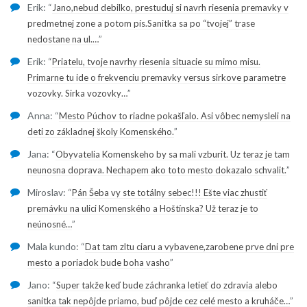
Erik
: “
Jano,nebud debilko, prestuduj si navrh riesenia premavky v
predmetnej zone a potom pís.Sanitka sa po “tvojej” trase
”
nedostane na ul.…
Erik
: “
Priatelu, tvoje navrhy riesenia situacie su mimo misu.
Primarne tu ide o frekvenciu premavky versus sirkove parametre
”
vozovky. Sirka vozovky…
Anna
: “
Mesto Púchov to riadne pokašľalo. Asi vôbec nemysleli na
”
deti zo základnej školy Komenského.
Jana
: “
Obyvatelia Komenskeho by sa mali vzburit. Uz teraz je tam
”
neunosna doprava. Nechapem ako toto mesto dokazalo schvalit.
Miroslav
: “
Pán Šeba vy ste totálny sebec!!! Ešte viac zhustiť
premávku na ulici Komenského a Hoštínska? Už teraz je to
”
neúnosné…
Mala kundo
: “
Dat tam zltu ciaru a vybavene,zarobene prve dni pre
”
mesto a poriadok bude boha vasho
Jano
: “
Super takže keď bude záchranka letieť do zdravia alebo
”
sanitka tak nepôjde priamo, buď pôjde cez celé mesto a kruháče…