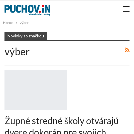
Home
výber
Novinky so značkou
výber
Župné stredné školy otvárajú
dvere dokorán pre svojich