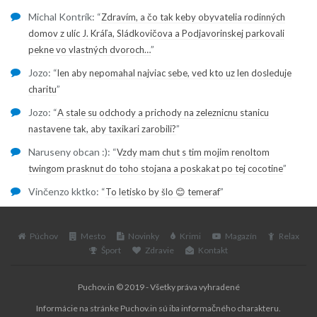
Michal Kontrík
: “
Zdravím, a čo tak keby obyvatelia rodinných
domov z ulíc J. Kráľa, Sládkovičova a Podjavorinskej parkovali
”
pekne vo vlastných dvoroch…
Jozo
: “
len aby nepomahal najviac sebe, ved kto uz len dosleduje
”
charitu
Jozo
: “
A stale su odchody a prichody na zeleznicnu stanicu
”
nastavene tak, aby taxikari zarobili?
Naruseny obcan :)
: “
Vzdy mam chut s tim mojim renoltom
”
twingom prasknut do toho stojana a poskakat po tej cocotine
Vinčenzo kktko
: “
”
To letisko by šlo 😊 temeraf
Púchov
Mesto
Novinky
Krimi
Magazín
Relax
Šport
Zdravie
Kontakt
Puchov.in © 2019 - Všetky práva vyhradené
Informácie na stránke Puchov.in sú iba informačného charakteru.