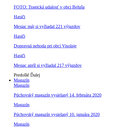
FOTO: Tragická udalosť v obci Beluša
Hasiči
Mesiac máj si vyžiadal 221 výjazdov
Hasiči
Dopravná nehoda pri obci Visolaje
Hasiči
Mesiac apríl si vyžiadal 217 výjazdov
Predošlé
Ďalej
Magazín
Magazín
Púchovský magazín vysielaný 14. februára 2020
Magazín
Púchovský magazín vysielaný 10. januára 2020
Magazín