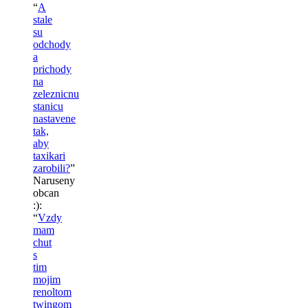
“
A
stale
su
odchody
a
prichody
na
zeleznicnu
stanicu
nastavene
tak,
aby
taxikari
zarobili?
”
Naruseny
obcan
:)
:
“
Vzdy
mam
chut
s
tim
mojim
renoltom
twingom