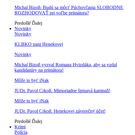
Michal Bizoň: Budú sa môcť Púchovčania SLOBODNE
ROZHODOVAŤ pri voľbe primátora?
Predošlé
Ďalej
Novinky
Novinky
KLBKO pani Henekovej
Novinky
Michal Bizoň vyzval Romana Hvizdáka, aby sa vzdal
kandidatúry na primátora!
Môže to byť iNak
JUDr. Pavol Crkoň: Mimoriadne špinavá kampaň!
Môže to byť iNak
JUDr. Pavol Crkoň: Henekovej záverečný účet!
Predošlé
Ďalej
Krimi
Polícia