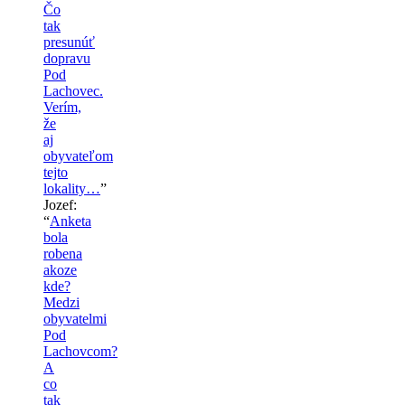
Čo
tak
presunúť
dopravu
Pod
Lachovec.
Verím,
že
aj
obyvateľom
tejto
lokality…
”
Jozef
:
“
Anketa
bola
robena
akoze
kde?
Medzi
obyvatelmi
Pod
Lachovcom?
A
co
tak