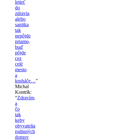
letieť
do
zdravia
alebo
sanitka
tak
nepôjde
priamo,
buď
pôjde
cez
celé
mesto
a
kruháče…
”
Michal
Kontrík
:
“
Zdravím,
a
čo
tak
keby
obyvatelia
rodinných
domov