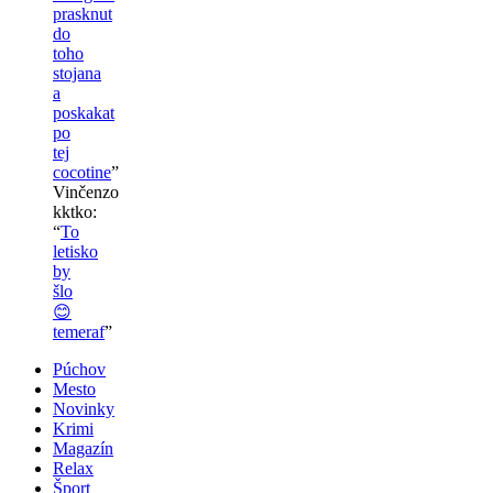
prasknut
do
toho
stojana
a
poskakat
po
tej
cocotine
”
Vinčenzo
kktko
:
“
To
letisko
by
šlo
😊
temeraf
”
Púchov
Mesto
Novinky
Krimi
Magazín
Relax
Šport