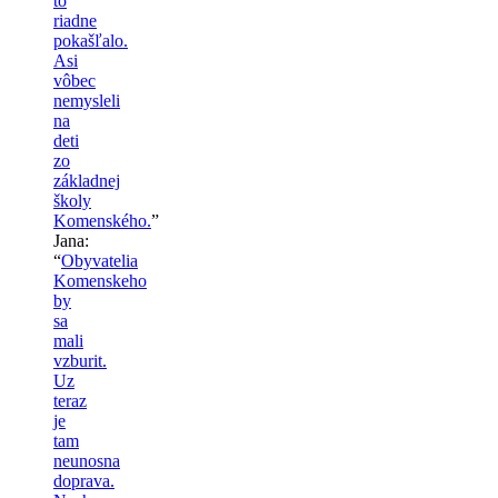
to
riadne
pokašľalo.
Asi
vôbec
nemysleli
na
deti
zo
základnej
školy
Komenského.
”
Jana
:
“
Obyvatelia
Komenskeho
by
sa
mali
vzburit.
Uz
teraz
je
tam
neunosna
doprava.