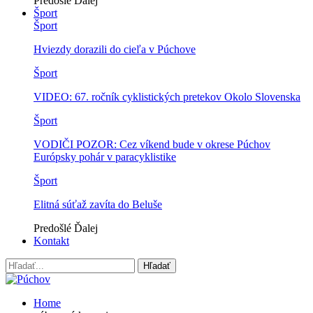
Predošlé
Ďalej
Šport
Šport
Hviezdy dorazili do cieľa v Púchove
Šport
VIDEO: 67. ročník cyklistických pretekov Okolo Slovenska
Šport
VODIČI POZOR: Cez víkend bude v okrese Púchov
Európsky pohár v paracyklistike
Šport
Elitná súťaž zavíta do Beluše
Predošlé
Ďalej
Kontakt
Home