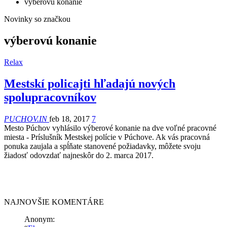
výberovú konanie
Novinky so značkou
výberovú konanie
Relax
Mestskí policajti hľadajú nových
spolupracovníkov
PUCHOV.IN
feb 18, 2017
7
Mesto Púchov vyhlásilo výberové konanie na dve voľné pracovné
miesta - Príslušník Mestskej polície v Púchove. Ak vás pracovná
ponuka zaujala a spĺňate stanovené požiadavky, môžete svoju
žiadosť odovzdať najneskôr do 2. marca 2017.
NAJNOVŠIE KOMENTÁRE
Anonym
: