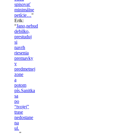
spisovať
minimálne
petície…
”
Erik
:
“
Jano,nebud
debilko,
prestuduj
si
navrh
riesenia
premavky
v
predmetnej
zone
a
potom
pís.Sanitka
sa
po
“tvojej”
trase
nedostane
na
ul.
…
”