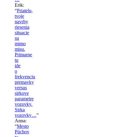
Erik
:
“
Priatelu,
tvoje
navrhy
riesenia
situacie
su
mimo
misu.
Primarne
tu
ide
o
frekvenciu
premavky
versus
sirkove
parametre
vozovky.
Sirka
vozovky…
”
Anna
:
“
Mesto
Púchov