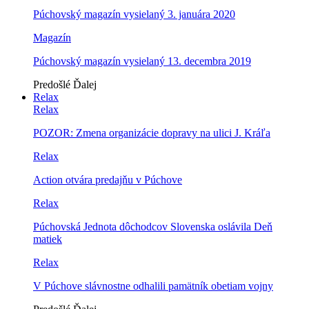
Púchovský magazín vysielaný 3. januára 2020
Magazín
Púchovský magazín vysielaný 13. decembra 2019
Predošlé
Ďalej
Relax
Relax
POZOR: Zmena organizácie dopravy na ulici J. Kráľa
Relax
Action otvára predajňu v Púchove
Relax
Púchovská Jednota dôchodcov Slovenska oslávila Deň
matiek
Relax
V Púchove slávnostne odhalili pamätník obetiam vojny