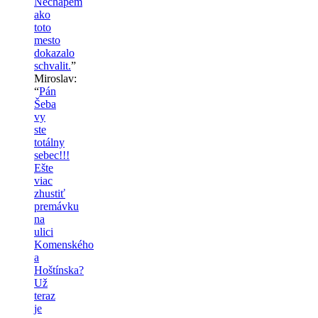
Nechapem
ako
toto
mesto
dokazalo
schvalit.
”
Miroslav
:
“
Pán
Šeba
vy
ste
totálny
sebec!!!
Ešte
viac
zhustiť
premávku
na
ulici
Komenského
a
Hoštínska?
Už
teraz
je