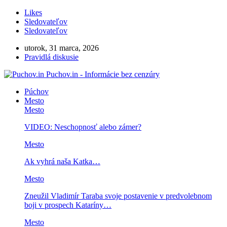
Likes
Sledovateľov
Sledovateľov
utorok, 31 marca, 2026
Pravidlá diskusie
Puchov.in - Informácie bez cenzúry
Púchov
Mesto
Mesto
VIDEO: Neschopnosť alebo zámer?
Mesto
Ak vyhrá naša Katka…
Mesto
Zneužil Vladimír Taraba svoje postavenie v predvolebnom
boji v prospech Kataríny…
Mesto