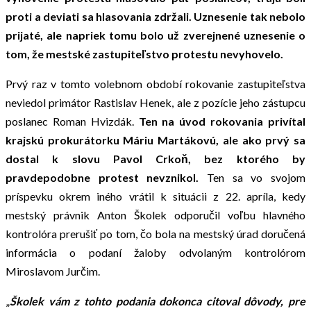
proti a deviati sa hlasovania zdržali. Uznesenie tak nebolo
prijaté, ale napriek tomu bolo už zverejnené uznesenie o
tom, že mestské zastupiteľstvo protestu nevyhovelo.
Prvý raz v tomto volebnom období rokovanie zastupiteľstva
neviedol primátor Rastislav Henek, ale z pozície jeho zástupcu
poslanec Roman Hvizdák.
Ten na úvod rokovania privítal
krajskú prokurátorku Máriu Martákovú, ale
ako prvý sa
dostal k slovu Pavol Crkoň, bez ktorého by
pravdepodobne protest nevznikol.
Ten sa vo svojom
príspevku okrem iného vrátil k situácii z 22. apríla, kedy
mestský právnik Anton Školek odporučil voľbu hlavného
kontrolóra prerušiť po tom, čo bola na mestský úrad doručená
informácia o podaní žaloby odvolaným kontrolórom
Miroslavom Jurčim.
„
Školek vám z tohto podania dokonca citoval dôvody, pre