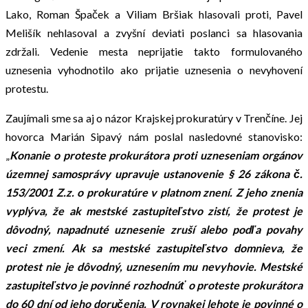
Lako, Roman Špaček a Viliam Bršiak hlasovali proti, Pavel
Melišík nehlasoval a zvyšní deviati poslanci sa hlasovania
zdržali. Vedenie mesta neprijatie takto formulovaného
uznesenia vyhodnotilo ako prijatie uznesenia o nevyhovení
protestu.
Zaujímali sme sa aj o názor Krajskej prokuratúry v Trenčíne. Jej
hovorca Marián Sipavý nám poslal nasledovné stanovisko:
„
Konanie o proteste prokurátora proti uzneseniam orgánov
územnej samosprávy upravuje ustanovenie § 26 zákona č.
153/2001 Z.z. o prokuratúre v platnom znení. Z jeho znenia
vyplýva, že ak mestské zastupiteľstvo zistí, že protest je
dôvodný, napadnuté uznesenie zruší alebo podľa povahy
veci zmení. Ak sa mestské zastupiteľstvo domnieva, že
protest nie je dôvodný, uznesením mu nevyhovie. Mestské
zastupiteľstvo je povinné rozhodnúť o proteste prokurátora
do 60 dní od jeho doručenia. V rovnakej lehote je povinné o