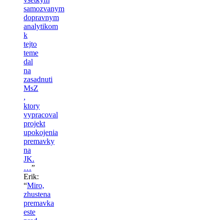
samozvanym
dopravnym
analytikom
k
tejto
teme
dal
na
zasadnuti
MsZ
,
ktory
vypracoval
projekt
upokojenia
premavky
na
JK.
…
”
Erik
:
“
Miro,
zhustena
premavka
este