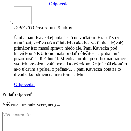
Odpovedať
DeKATTO
hovorí
pred 9 rokov
Úloha pani Kaveckej bola jasná od začiatku. Hrabať sa v
minulosti, veď za takú dlhú dobu ako bol vo funkcii bývalý
primátor isto musel spraviť niečo zle. Pani Kavecka pod
hlavičkou NKU tomu mala pridať dôležitosť a pritiahnuť
pozornosť ľudí. Chudák Mrenica, urobil posudok nad rámec
svojich povolení, zaklincoval to výrokom, že je lepší ekonóm
ako tí druhí a prišiel o pečiatku… pani Kavecka bola za to
divadielko odmenená miestom na Mu.
Odpovedať
Pridať odpoveď
Váš email nebude zverejnený...