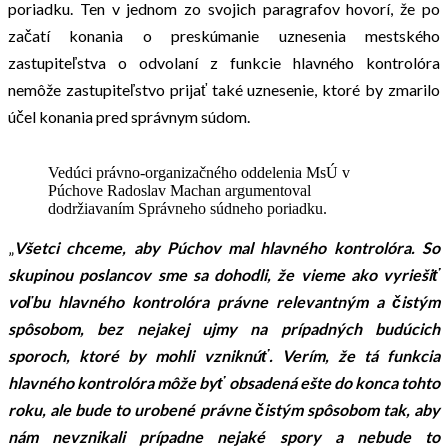
poriadku. Ten v jednom zo svojich paragrafov hovorí, že po
začatí konania o preskúmanie uznesenia mestského
zastupiteľstva o odvolaní z funkcie hlavného kontrolóra
nemôže zastupiteľstvo prijať také uznesenie, ktoré by zmarilo
účel konania pred správnym súdom.
Vedúci právno-organizačného oddelenia MsÚ v
Púchove Radoslav Machan argumentoval
dodržiavaním Správneho súdneho poriadku.
„
Všetci chceme, aby Púchov mal hlavného kontrolóra. So
skupinou poslancov sme sa dohodli, že vieme ako vyriešiť
voľbu hlavného kontrolóra právne relevantným a čistým
spôsobom, bez nejakej ujmy na prípadných budúcich
sporoch, ktoré by mohli vzniknúť. Verím, že tá funkcia
hlavného kontrolóra môže byť obsadená ešte do konca tohto
roku, ale bude to urobené právne čistým spôsobom tak, aby
nám nevznikali prípadne nejaké spory a nebude to