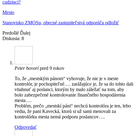
cudzinci?
Mesto
Stanovisko ZMOSu, obecné zastupiteľstvá odporúča odložiť
Predošlé
Ďalej
Diskusia: 8
Peter
hovorí
pred 9 rokov
To, že „mestským pánom“ vyhovuje, že nie je v meste
kontrolór, je pochopiteľné…. zarážajúce je, že sa do tohto dali
vtiahnuť aj poslanci, ktorým by malo záležať na tom, aby
bolo zabezpečené kontrolovanie finančného hospodárenia
mesta….
Problém, prečo „mestskí páni“ nechcú kontrolóra je ten, lebo
vedia, že pani Kavecká, ktorú si už sami menovali za
kontrolórku mesta nemá podporu poslancov….
Odpovedať