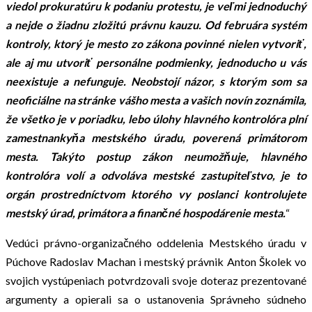
viedol prokuratúru k podaniu protestu, je veľmi jednoduchý
a nejde o žiadnu zložitú právnu kauzu. Od februára systém
kontroly, ktorý je mesto zo zákona povinné nielen vytvoriť,
ale aj mu utvoriť personálne podmienky, jednoducho u vás
neexistuje a nefunguje. Neobstojí názor, s ktorým som sa
neoficiálne na stránke vášho mesta a vašich novín zoznámila,
že všetko je v poriadku, lebo úlohy hlavného kontrolóra plní
zamestnankyňa mestského úradu, poverená primátorom
mesta. Takýto postup zákon neumožňuje, hlavného
kontrolóra volí a odvoláva mestské zastupiteľstvo, je to
orgán prostredníctvom ktorého vy poslanci kontrolujete
mestský úrad, primátora a finančné hospodárenie mesta.
“
Vedúci právno-organizačného oddelenia Mestského úradu v
Púchove Radoslav Machan i mestský právnik Anton Školek vo
svojich vystúpeniach potvrdzovali svoje doteraz prezentované
argumenty a opierali sa o ustanovenia Správneho súdneho