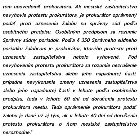
tom upovedomiť prokurátora. Ak mestské zastupiteľstvo
nevyhovie protestu prokurátora, je prokurátor oprávnený
podať proti uzneseniu žalobu na správny súd podľa
osobitného predpisu. Osobitným
predpisom sa rozumie
Správny súdny poriadok. Podľa § 350 Správneho súdneho
poriadku žalobcom je prokurátor, ktorého protestu proti
uzneseniu zastupiteľstva nebolo vyhovené. Pod
nevyhovením protestu prokurátora sa rozumie nezrušenie
uznesenia zastupiteľstva alebo jeho napadnutej časti,
prípadne nevykonanie zmeny uznesenia zastupiteľstva
alebo jeho napadnutej časti v lehote podľa osobitného
predpisu, teda v lehote 60 dní od doručenia protestu
prokurátora mestu. Teda oprávnenie prokurátora podať
žalobu je dané už aj tým, ak v lehote 60 dní od doručenia
protestu prokurátora
o ňom mestské zastupiteľstvo
nerozhodne.
“