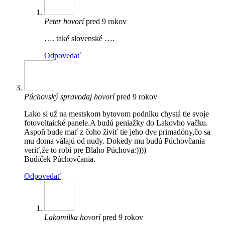
Peter
hovorí
pred 9 rokov
…. také slovenské ….
Odpovedať
Púchovský spravodaj
hovorí
pred 9 rokov
Lako si už na mestskom bytovom podniku chystá tie svoje
fotovoltaické panele.A budú peniažky do Lakovho vačku.
Aspoň bude mať z čoho živiť tie jeho dve primadóny,čo sa
mu doma válajú od nudy. Dokedy mu budú Púchovčania
veriť,že to robí pre Blaho Púchova:))))
Budíček Púchovčania.
Odpovedať
Lakomilka
hovorí
pred 9 rokov