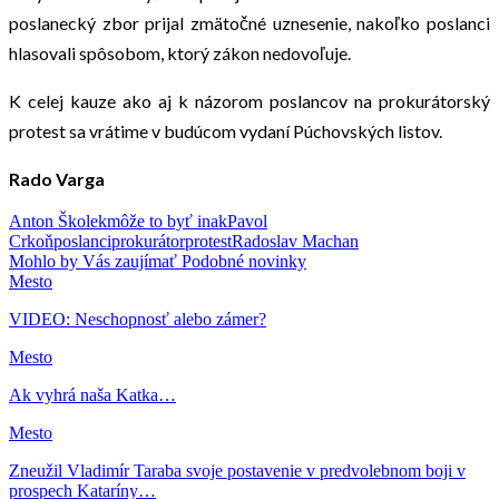
poslanecký zbor prijal zmätočné uznesenie, nakoľko poslanci
hlasovali spôsobom, ktorý zákon nedovoľuje.
K celej kauze ako aj k názorom poslancov na prokurátorský
protest sa vrátime v budúcom vydaní Púchovských listov.
Rado Varga
Anton Školek
môže to byť inak
Pavol
Crkoň
poslanci
prokurátor
protest
Radoslav Machan
Mohlo by Vás zaujímať
Podobné novinky
Mesto
VIDEO: Neschopnosť alebo zámer?
Mesto
Ak vyhrá naša Katka…
Mesto
Zneužil Vladimír Taraba svoje postavenie v predvolebnom boji v
prospech Kataríny…