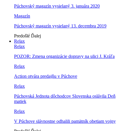
Púchovský magazín vysielaný 3. januára 2020
Magazín
Púchovský magazín vysielaný 13. decembra 2019
Predošlé
Ďalej
Relax
Relax
POZOR: Zmena organizácie dopravy na ulici J. Kráľa
Relax
Action otvára predajňu v Púchove
Relax
Púchovská Jednota dôchodcov Slovenska oslávila Deň
matiek
Relax
V Púchove slávnostne odhalili pamätník obetiam vojny