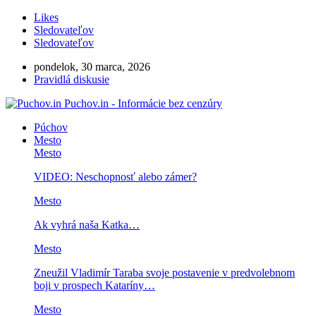
Likes
Sledovateľov
Sledovateľov
pondelok, 30 marca, 2026
Pravidlá diskusie
Puchov.in - Informácie bez cenzúry
Púchov
Mesto
Mesto
VIDEO: Neschopnosť alebo zámer?
Mesto
Ak vyhrá naša Katka…
Mesto
Zneužil Vladimír Taraba svoje postavenie v predvolebnom
boji v prospech Kataríny…
Mesto