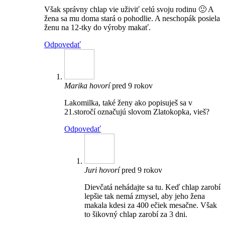
Však správny chlap vie uživiť celú svoju rodinu 🙂 A
žena sa mu doma stará o pohodlie. A neschopák posiela
ženu na 12-tky do výroby makať.
Odpovedať
Marika
hovorí
pred 9 rokov
Lakomilka, také ženy ako popisuješ sa v
21.storočí označujú slovom Zlatokopka, vieš?
Odpovedať
Juri
hovorí
pred 9 rokov
Dievčatá nehádajte sa tu. Keď chlap zarobí
lepšie tak nemá zmysel, aby jeho žena
makala kdesi za 400 ečiek mesačne. Však
to šikovný chlap zarobí za 3 dni.