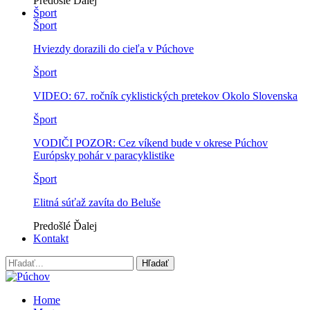
Predošlé
Ďalej
Šport
Šport
Hviezdy dorazili do cieľa v Púchove
Šport
VIDEO: 67. ročník cyklistických pretekov Okolo Slovenska
Šport
VODIČI POZOR: Cez víkend bude v okrese Púchov
Európsky pohár v paracyklistike
Šport
Elitná súťaž zavíta do Beluše
Predošlé
Ďalej
Kontakt
Home