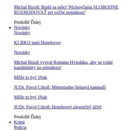
Michal Bizoň: Budú sa môcť Púchovčania SLOBODNE
ROZHODOVAŤ pri voľbe primátora?
Predošlé
Ďalej
Novinky
Novinky
KLBKO pani Henekovej
Novinky
Michal Bizoň vyzval Romana Hvizdáka, aby sa vzdal
kandidatúry na primátora!
Môže to byť iNak
JUDr. Pavol Crkoň: Mimoriadne špinavá kampaň!
Môže to byť iNak
JUDr. Pavol Crkoň: Henekovej záverečný účet!
Predošlé
Ďalej
Krimi
Polícia