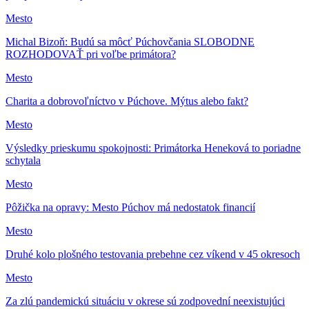
Mesto
Michal Bizoň: Budú sa môcť Púchovčania SLOBODNE
ROZHODOVAŤ pri voľbe primátora?
Mesto
Charita a dobrovoľníctvo v Púchove. Mýtus alebo fakt?
Mesto
Výsledky prieskumu spokojnosti: Primátorka Heneková to poriadne
schytala
Mesto
Pôžička na opravy: Mesto Púchov má nedostatok financií
Mesto
Druhé kolo plošného testovania prebehne cez víkend v 45 okresoch
Mesto
Za zlú pandemickú situáciu v okrese sú zodpovední neexistujúci