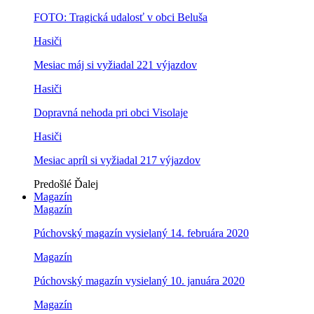
FOTO: Tragická udalosť v obci Beluša
Hasiči
Mesiac máj si vyžiadal 221 výjazdov
Hasiči
Dopravná nehoda pri obci Visolaje
Hasiči
Mesiac apríl si vyžiadal 217 výjazdov
Predošlé
Ďalej
Magazín
Magazín
Púchovský magazín vysielaný 14. februára 2020
Magazín
Púchovský magazín vysielaný 10. januára 2020
Magazín