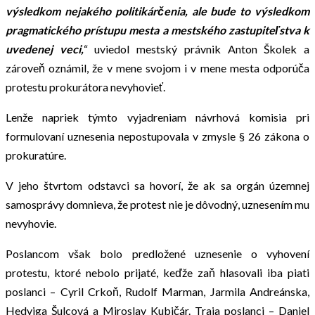
výsledkom nejakého politikárčenia, ale bude to výsledkom
pragmatického prístupu mesta a mestského zastupiteľstva k
uvedenej veci,
“ uviedol mestský právnik Anton Školek a
zároveň oznámil, že v mene svojom i v mene mesta odporúča
protestu prokurátora nevyhovieť.
Lenže napriek týmto vyjadreniam návrhová komisia pri
formulovaní uznesenia nepostupovala v zmysle § 26 zákona o
prokuratúre.
V jeho štvrtom odstavci sa hovorí, že ak sa orgán územnej
samosprávy domnieva, že protest nie je dôvodný, uznesením mu
nevyhovie.
Poslancom však bolo predložené uznesenie o vyhovení
protestu, ktoré nebolo prijaté, keďže zaň hlasovali iba piati
poslanci – Cyril Crkoň, Rudolf Marman, Jarmila Andreánska,
Hedviga Šulcová a Miroslav Kubičár. Traja poslanci – Daniel