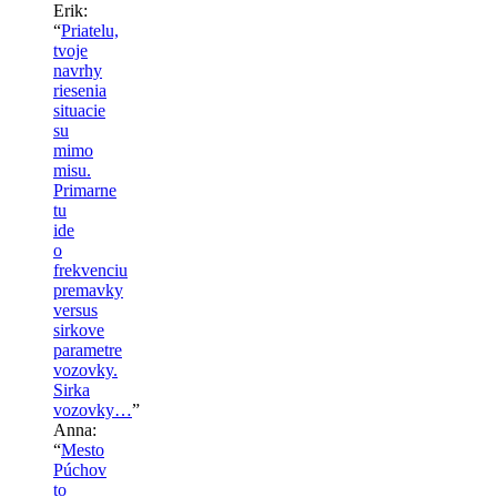
Erik
:
“
Priatelu,
tvoje
navrhy
riesenia
situacie
su
mimo
misu.
Primarne
tu
ide
o
frekvenciu
premavky
versus
sirkove
parametre
vozovky.
Sirka
vozovky…
”
Anna
:
“
Mesto
Púchov
to