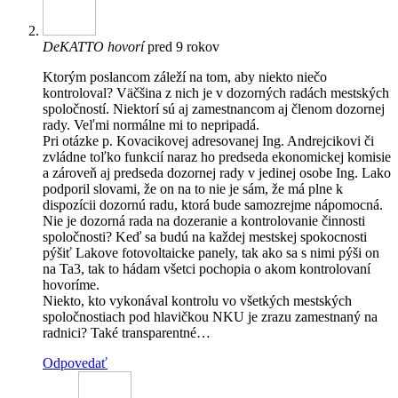
DeKATTO
hovorí
pred 9 rokov
Ktorým poslancom záleží na tom, aby niekto niečo
kontroloval? Väčšina z nich je v dozorných radách mestských
spoločností. Niektorí sú aj zamestnancom aj členom dozornej
rady. Veľmi normálne mi to nepripadá.
Pri otázke p. Kovacikovej adresovanej Ing. Andrejcikovi či
zvládne toľko funkcií naraz ho predseda ekonomickej komisie
a zároveň aj predseda dozornej rady v jedinej osobe Ing. Lako
podporil slovami, že on na to nie je sám, že má plne k
dispozícii dozornú radu, ktorá bude samozrejme nápomocná.
Nie je dozorná rada na dozeranie a kontrolovanie činnosti
spoločnosti? Keď sa budú na každej mestskej spokocnosti
pýšiť Lakove fotovoltaicke panely, tak ako sa s nimi pýši on
na Ta3, tak to hádam všetci pochopia o akom kontrolovaní
hovoríme.
Niekto, kto vykonával kontrolu vo všetkých mestských
spoločnostiach pod hlavičkou NKU je zrazu zamestnaný na
radnici? Také transparentné…
Odpovedať