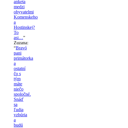
anketa
medzi
obyvatelmi
Komenskeho
a
Hostinskej?
To
asi…
”
Zuzana
:
“
Bravó
pani
primátorka
a
ostatní
čo s
tým
máte
niečo
spoločné.
Snáď
sa
ľudia
vzbúria
a
budú