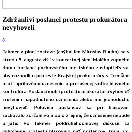
Zdržanliví poslanci protestu prokurátora
nevyhoveli
8
Takmer v plnej zostave (chýbal len Miroslav Bučko) sa v
stredu 9. augusta zišli v koncertnej sieni Malého župného
domu poslanci púchovského mestského zastupiteľstva,
aby rozhodli o proteste Krajskej prokuratúry v Trenčíne
proti aprílovému uzneseniu o prerušenej voľbe hlavného
kontrolóra. Poslanci mohli protestu prokurátora vyhovieť
zrušením napadnutého uznesenia alebo mu jednoducho
nevyhovieť. Polovica poslancov sa pri hlasovaní
zachovalo zdržanlivo a bolo zrejmé, že uznesenie nebude
prijaté. Po takmer poldruhahodinovej diskusii za
vyhovenie protestu hlasovalo päť poslancov, traja boli