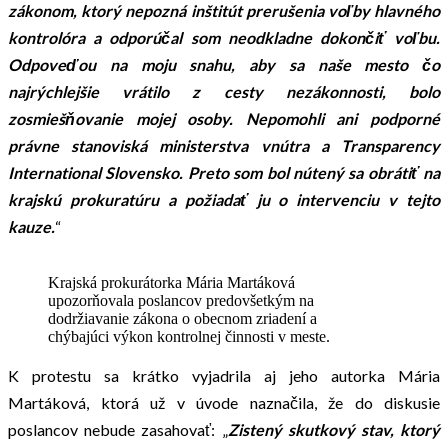
zákonom, ktorý nepozná inštitút prerušenia voľby hlavného
kontrolóra a odporúčal som neodkladne dokončiť voľbu.
Odpoveďou na moju snahu, aby sa naše mesto čo
najrýchlejšie vrátilo z cesty nezákonnosti, bolo
zosmiešňovanie mojej osoby. Nepomohli ani podporné
právne stanoviská ministerstva vnútra a Transparency
International Slovensko. Preto som bol nútený sa obrátiť na
krajskú prokuratúru a požiadať ju o intervenciu v tejto
kauze.
“
Krajská prokurátorka Mária Martáková
upozorňovala poslancov predovšetkým na
dodržiavanie zákona o obecnom zriadení a
chýbajúci výkon kontrolnej činnosti v meste.
K protestu sa krátko vyjadrila aj jeho autorka Mária
Martáková, ktorá už v úvode naznačila, že do diskusie
poslancov nebude zasahovať: „
Zistený skutkový stav, ktorý