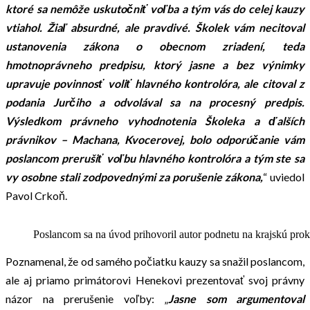
ktoré sa nemôže uskutočniť voľba a tým vás do celej kauzy
vtiahol. Žiaľ absurdné, ale pravdivé. Školek vám necitoval
ustanovenia zákona o obecnom zriadení, teda
hmotnoprávneho predpisu, ktorý jasne a bez výnimky
upravuje povinnosť voliť hlavného kontrolóra, ale citoval z
podania Jurčiho a odvolával sa na procesný predpis.
Výsledkom právneho vyhodnotenia Školeka a ďalších
právnikov – Machana, Kvocerovej, bolo odporúčanie vám
poslancom prerušiť voľbu hlavného kontrolóra a tým ste sa
vy osobne stali zodpovednými za porušenie zákona,
“ uviedol
Pavol Crkoň.
Poslancom sa na úvod prihovoril autor podnetu na krajskú pro
Poznamenal, že od samého počiatku kauzy sa snažil poslancom,
ale aj priamo primátorovi Henekovi prezentovať svoj právny
názor na prerušenie voľby: „
Jasne som argumentoval