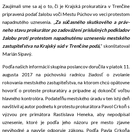
Zaujímali sme sa aj o to, či je Krajská prokuratúra v Trenčíne
pripravená podať žalobu voči Mestu Púchov vo veci protestom
napadnutého uznesenia. „
Za súčasného skutkového a práv-
neho stavu prokurátor po zadovážení príslušných podkladov
žalobu proti protestom napadnutému uzneseniu mestského
zastupiteľstva na Krajský súd v Trenčíne podá,
“ skonštatoval
Marián Sipavý.
Podľa našich informácií skupina poslancov doručila v piatok 11.
augusta 2017 na púchovskú radnicu žiadosť o zvolanie
rokovania mestského zastupiteľstva, na ktorom chcú opätovne
hovoriť o proteste prokuratúry a prípadne aj dokončiť voľbu
hlavného kontrolóra. Podateľňu mestského úradu v ten istý deň
navštívil aj autor podnetu k protestu prokurátora Pavol Crkoň s
výzvou pre primátora Rastislava Heneka, aby nepodpísal
uznesenie, ktoré je podľa jeho názoru pre mesto zjavne
nevýhodné a navyše odporuje zákonu. Podľa Pavla Crkoňa