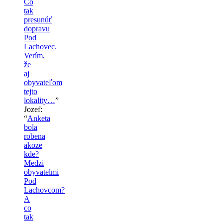
Čo
tak
presunúť
dopravu
Pod
Lachovec.
Verím,
že
aj
obyvateľom
tejto
lokality…
”
Jozef
:
“
Anketa
bola
robena
akoze
kde?
Medzi
obyvatelmi
Pod
Lachovcom?
A
co
tak