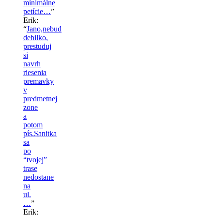
minimálne
petície…
”
Erik
:
“
Jano,nebud
debilko,
prestuduj
si
navrh
riesenia
premavky
v
predmetnej
zone
a
potom
pís.Sanitka
sa
po
“tvojej”
trase
nedostane
na
ul.
…
”
Erik
: