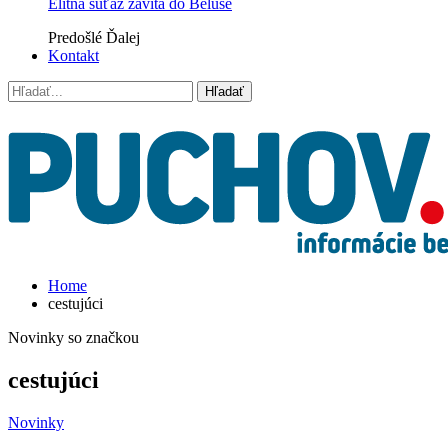
Elitná súťaž zavíta do Beluše
Predošlé
Ďalej
Kontakt
Home
cestujúci
Novinky so značkou
cestujúci
Novinky