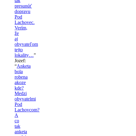
tak
presunúť
dopravu
Pod
Lachovec.
Verím,
že
aj
obyvateľom
tejto
lokality…
”
Jozef
:
“
Anketa
bola
robena
akoze
kde?
Medzi
obyvatelmi
Pod
Lachovcom?
A
co
tak
anketa