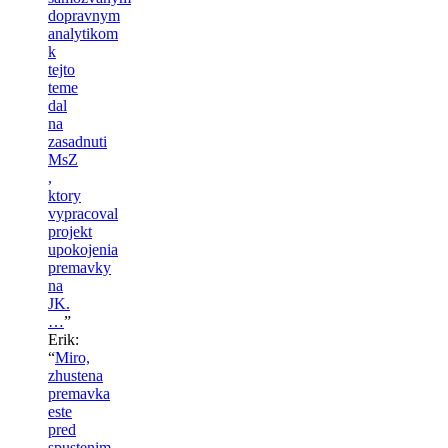
dopravnym
analytikom
k
tejto
teme
dal
na
zasadnuti
MsZ
,
ktory
vypracoval
projekt
upokojenia
premavky
na
JK.
…
”
Erik
:
“
Miro,
zhustena
premavka
este
pred
spustenim