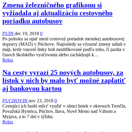
Zmena železničného grafikonu si
vyžiadala aj aktualizáciu cestovného
poriadku autobusov
PUIN
dec 19, 2018
0
Po polroku sa opäť mení cestovný poriadok mestskej autobusovej
dopravy (MAD) v Púchove. Naposledy sa výrazné zmeny udiali v
máji, kedy viaceré linky boli modifikované podľa toho, či jazdia v
časoch školského vyučovania alebo zachádzajú k…
Relax
Na cesty vyrazí 25 nových autobusov, za
lístok v nich by malo byť možné zaplatiť
aj bankovou kartou
PUCHOV.IN
nov 23, 2018
0
Cestujúci ich budú môcť využiť v rámci liniek v okresoch Trenčín,
Považská Bystrica, Púchov, Ilava, Nové Mesto nad Váhom a
Myjava, a to 7 dní v týždni.
Relax