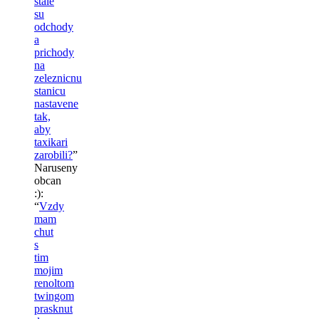
stale
su
odchody
a
prichody
na
zeleznicnu
stanicu
nastavene
tak,
aby
taxikari
zarobili?
”
Naruseny
obcan
:)
:
“
Vzdy
mam
chut
s
tim
mojim
renoltom
twingom
prasknut