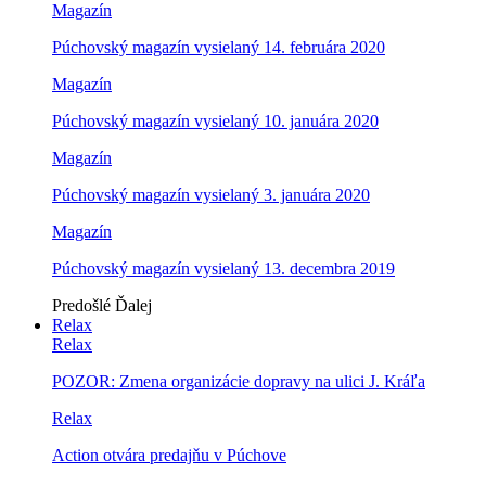
Magazín
Púchovský magazín vysielaný 14. februára 2020
Magazín
Púchovský magazín vysielaný 10. januára 2020
Magazín
Púchovský magazín vysielaný 3. januára 2020
Magazín
Púchovský magazín vysielaný 13. decembra 2019
Predošlé
Ďalej
Relax
Relax
POZOR: Zmena organizácie dopravy na ulici J. Kráľa
Relax
Action otvára predajňu v Púchove