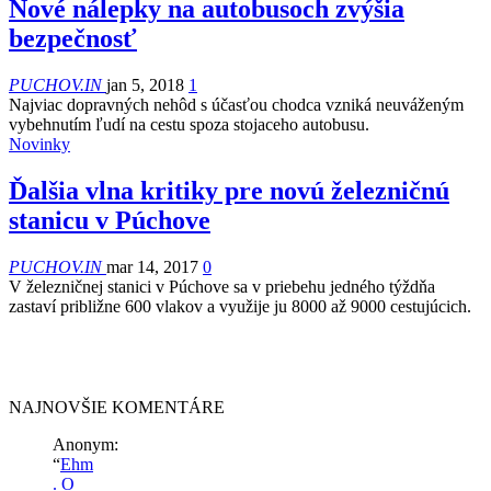
Nové nálepky na autobusoch zvýšia
bezpečnosť
PUCHOV.IN
jan 5, 2018
1
Najviac dopravných nehôd s účasťou chodca vzniká neuváženým
vybehnutím ľudí na cestu spoza stojaceho autobusu.
Novinky
Ďalšia vlna kritiky pre novú železničnú
stanicu v Púchove
PUCHOV.IN
mar 14, 2017
0
V železničnej stanici v Púchove sa v priebehu jedného týždňa
zastaví približne 600 vlakov a využije ju 8000 až 9000 cestujúcich.
NAJNOVŠIE KOMENTÁRE
Anonym
:
“
Ehm
. O