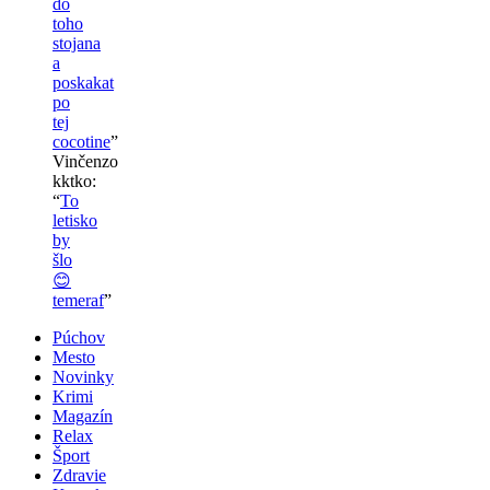
do
toho
stojana
a
poskakat
po
tej
cocotine
”
Vinčenzo
kktko
:
“
To
letisko
by
šlo
😊
temeraf
”
Púchov
Mesto
Novinky
Krimi
Magazín
Relax
Šport
Zdravie