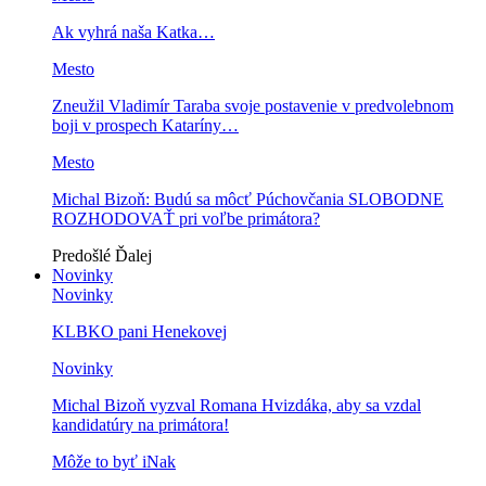
Ak vyhrá naša Katka…
Mesto
Zneužil Vladimír Taraba svoje postavenie v predvolebnom
boji v prospech Kataríny…
Mesto
Michal Bizoň: Budú sa môcť Púchovčania SLOBODNE
ROZHODOVAŤ pri voľbe primátora?
Predošlé
Ďalej
Novinky
Novinky
KLBKO pani Henekovej
Novinky
Michal Bizoň vyzval Romana Hvizdáka, aby sa vzdal
kandidatúry na primátora!
Môže to byť iNak