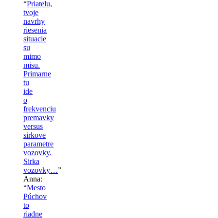
“
Priatelu,
tvoje
navrhy
riesenia
situacie
su
mimo
misu.
Primarne
tu
ide
o
frekvenciu
premavky
versus
sirkove
parametre
vozovky.
Sirka
vozovky…
”
Anna
:
“
Mesto
Púchov
to
riadne