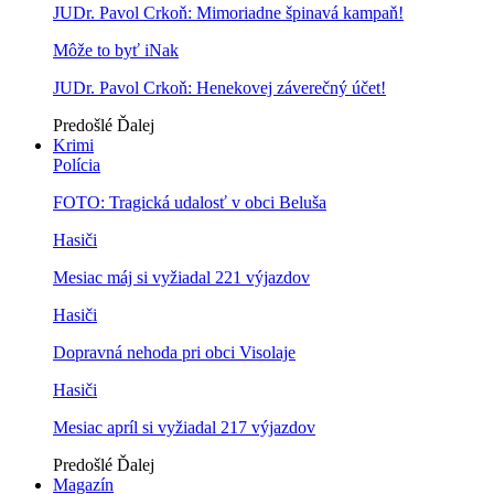
JUDr. Pavol Crkoň: Mimoriadne špinavá kampaň!
Môže to byť iNak
JUDr. Pavol Crkoň: Henekovej záverečný účet!
Predošlé
Ďalej
Krimi
Polícia
FOTO: Tragická udalosť v obci Beluša
Hasiči
Mesiac máj si vyžiadal 221 výjazdov
Hasiči
Dopravná nehoda pri obci Visolaje
Hasiči
Mesiac apríl si vyžiadal 217 výjazdov
Predošlé
Ďalej
Magazín