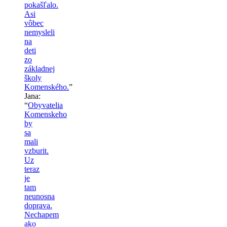
pokašľalo.
Asi
vôbec
nemysleli
na
deti
zo
základnej
školy
Komenského.
”
Jana
:
“
Obyvatelia
Komenskeho
by
sa
mali
vzburit.
Uz
teraz
je
tam
neunosna
doprava.
Nechapem
ako