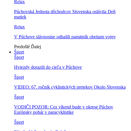
Relax
Púchovská Jednota dôchodcov Slovenska oslávila Deň
matiek
Relax
V Púchove slávnostne odhalili pamätník obetiam vojny
Predošlé
Ďalej
Šport
Šport
Hviezdy dorazili do cieľa v Púchove
Šport
VIDEO: 67. ročník cyklistických pretekov Okolo Slovenska
Šport
VODIČI POZOR: Cez víkend bude v okrese Púchov
Európsky pohár v paracyklistike
Šport