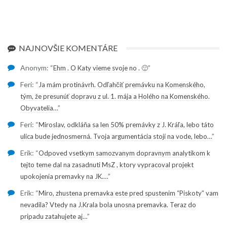
NAJNOVŠIE KOMENTÁRE
Anonym
: “
”
Ehm . O Katy vieme svoje no . 🙂
Feri
: “
Ja mám protinávrh. Odľahčiť premávku na Komenského,
tým, že presunúť dopravu z ul. 1. mája a Holého na Komenského.
”
Obyvatelia…
Feri
: “
Miroslav, odkláňa sa len 50% premávky z J. Kráľa, lebo táto
”
ulica bude jednosmerná. Tvoja argumentácia stojí na vode, lebo…
Erik
: “
Odpoved vsetkym samozvanym dopravnym analytikom k
tejto teme dal na zasadnuti MsZ , ktory vypracoval projekt
”
upokojenia premavky na JK.…
Erik
: “
Miro, zhustena premavka este pred spustenim “Piskoty” vam
nevadila? Vtedy na J.Krala bola unosna premavka. Teraz do
”
pripadu zatahujete aj…