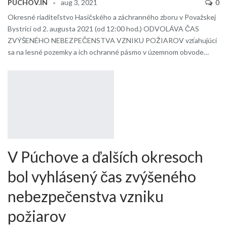
PUCHOV.IN
aug 3, 2021
0
Okresné riaditeľstvo Hasičského a záchranného zboru v Považskej
Bystrici od 2. augusta 2021 (od 12:00 hod.) ODVOLÁVA ČAS
ZVÝŠENÉHO NEBEZPEČENSTVA VZNIKU POŽIAROV vzťahujúci
sa na lesné pozemky a ich ochranné pásmo v územnom obvode…
V Púchove a ďalších okresoch
bol vyhlásený čas zvýšeného
nebezpečenstva vzniku
požiarov