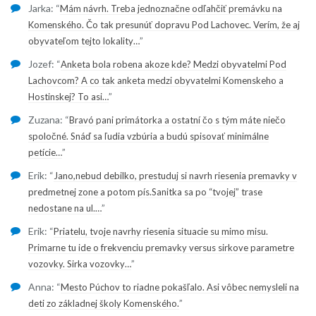
Jarka
: “
Mám návrh. Treba jednoznačne odľahčiť premávku na
Komenského. Čo tak presunúť dopravu Pod Lachovec. Verím, že aj
”
obyvateľom tejto lokality…
Jozef
: “
Anketa bola robena akoze kde? Medzi obyvatelmi Pod
Lachovcom? A co tak anketa medzi obyvatelmi Komenskeho a
”
Hostinskej? To asi…
Zuzana
: “
Bravó pani primátorka a ostatní čo s tým máte niečo
spoločné. Snáď sa ľudia vzbúria a budú spisovať minimálne
”
petície…
Erik
: “
Jano,nebud debilko, prestuduj si navrh riesenia premavky v
predmetnej zone a potom pís.Sanitka sa po “tvojej” trase
”
nedostane na ul.…
Erik
: “
Priatelu, tvoje navrhy riesenia situacie su mimo misu.
Primarne tu ide o frekvenciu premavky versus sirkove parametre
”
vozovky. Sirka vozovky…
Anna
: “
Mesto Púchov to riadne pokašľalo. Asi vôbec nemysleli na
”
deti zo základnej školy Komenského.