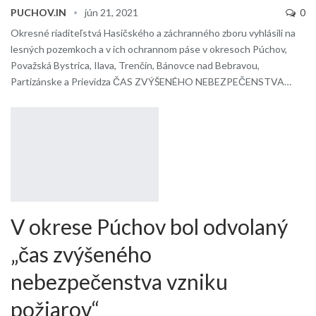
PUCHOV.IN
jún 21, 2021
0
Okresné riaditeľstvá Hasičského a záchranného zboru vyhlásili na
lesných pozemkoch a v ich ochrannom páse v okresoch Púchov,
Považská Bystrica, Ilava, Trenčín, Bánovce nad Bebravou,
Partizánske a Prievidza ČAS ZVÝŠENÉHO NEBEZPEČENSTVA…
V okrese Púchov bol odvolaný
„čas zvýšeného
nebezpečenstva vzniku
požiarov“