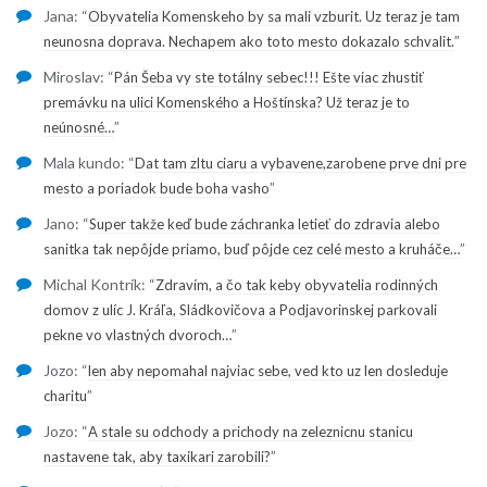
Jana
: “
Obyvatelia Komenskeho by sa mali vzburit. Uz teraz je tam
”
neunosna doprava. Nechapem ako toto mesto dokazalo schvalit.
Miroslav
: “
Pán Šeba vy ste totálny sebec!!! Ešte viac zhustiť
premávku na ulici Komenského a Hoštínska? Už teraz je to
”
neúnosné…
Mala kundo
: “
Dat tam zltu ciaru a vybavene,zarobene prve dni pre
”
mesto a poriadok bude boha vasho
Jano
: “
Super takže keď bude záchranka letieť do zdravia alebo
”
sanitka tak nepôjde priamo, buď pôjde cez celé mesto a kruháče…
Michal Kontrík
: “
Zdravím, a čo tak keby obyvatelia rodinných
domov z ulíc J. Kráľa, Sládkovičova a Podjavorinskej parkovali
”
pekne vo vlastných dvoroch…
Jozo
: “
len aby nepomahal najviac sebe, ved kto uz len dosleduje
”
charitu
Jozo
: “
A stale su odchody a prichody na zeleznicnu stanicu
”
nastavene tak, aby taxikari zarobili?