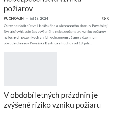
požiarov
PUCHOV.IN
júl 19, 2024
0
Okresné riaditeľstvo Hasičského a záchranného zboru v Považskej
Bystrici vyhlasuje čas zvýšeného nebezpečenstva vzniku požiarov
na lesných pozemkoch a v ich ochrannom pásme v územnom
obvode okresov Považská Bystrica a Púchov od 18. júla…
V období letných prázdnin je
zvýšené riziko vzniku požiaru