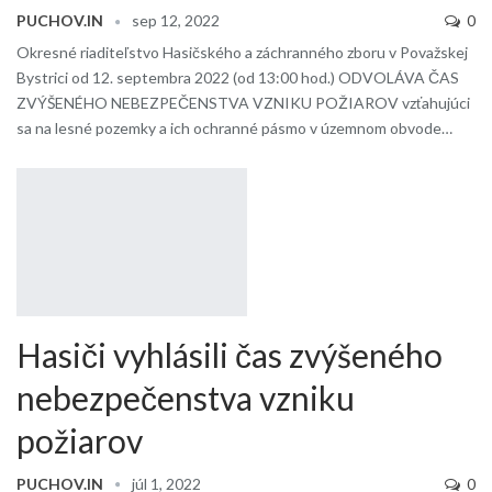
PUCHOV.IN
sep 12, 2022
0
Okresné riaditeľstvo Hasičského a záchranného zboru v Považskej
Bystrici od 12. septembra 2022 (od 13:00 hod.) ODVOLÁVA ČAS
ZVÝŠENÉHO NEBEZPEČENSTVA VZNIKU POŽIAROV vzťahujúci
sa na lesné pozemky a ich ochranné pásmo v územnom obvode…
Hasiči vyhlásili čas zvýšeného
nebezpečenstva vzniku
požiarov
PUCHOV.IN
júl 1, 2022
0