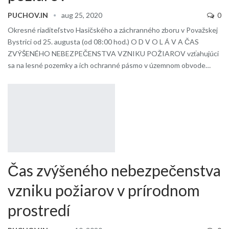
PUCHOV.IN
aug 25, 2020
0
Okresné riaditeľstvo Hasičského a záchranného zboru v Považskej
Bystrici od 25. augusta (od 08:00 hod.) O D V O L Á V A ČAS
ZVÝŠENÉHO NEBEZPEČENSTVA VZNIKU POŽIAROV vzťahujúci
sa na lesné pozemky a ich ochranné pásmo v územnom obvode…
Čas zvýšeného nebezpečenstva
vzniku požiarov v prírodnom
prostredí