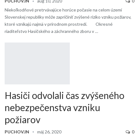
PUCHOV.IN
aug 10, 2020
0
Niekoľkodňové pretrvávajúce horúce počasie na celom území
Slovenskej republiky môže zapríčiniť zvýšené riziko vzniku požiarov,
ktoré vznikajú najmä v prírodnom prostredí. Okresné
riaditeľstvo Hasičského a záchranného zboru v …
Hasiči odvolali čas zvýšeného
nebezpečenstva vzniku
požiarov
PUCHOV.IN
máj 26, 2020
0