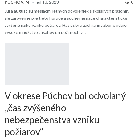
PUCHOV.IN
júl 13, 2023
0
Júl a august sú mesiacmi letných dovoleniek a školských prázdnin,
ale zároveň je pre tieto horúce a suché mesiace charakteristické
zvýšené riziko vzniku požiarov. Hasičský a záchranný zbor eviduje
vysoké množstvo zásahov pri požiaroch v…
V okrese Púchov bol odvolaný
„čas zvýšeného
nebezpečenstva vzniku
požiarov“