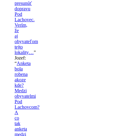
presunúť
dopravu
Pod
Lachovec.
Verím,
že
aj
obyvateľom
tejto
lokality…
”
Jozef
:
“
Anketa
bola
robena
akoze
kde?
Medzi
obyvatelmi
Pod
Lachovcom?
A
co
tak
anketa
medzi