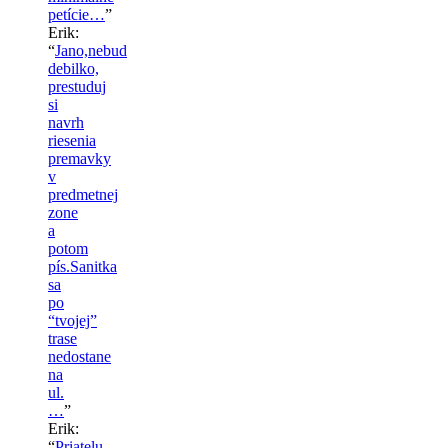
petície…
”
Erik
:
“
Jano,nebud
debilko,
prestuduj
si
navrh
riesenia
premavky
v
predmetnej
zone
a
potom
pís.Sanitka
sa
po
“tvojej”
trase
nedostane
na
ul.
…
”
Erik
:
“
Priatelu,