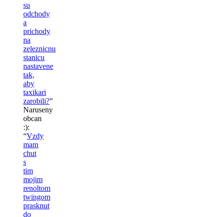
su
odchody
a
prichody
na
zeleznicnu
stanicu
nastavene
tak,
aby
taxikari
zarobili?
”
Naruseny
obcan
:)
:
“
Vzdy
mam
chut
s
tim
mojim
renoltom
twingom
prasknut
do