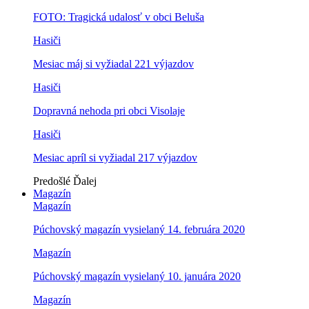
FOTO: Tragická udalosť v obci Beluša
Hasiči
Mesiac máj si vyžiadal 221 výjazdov
Hasiči
Dopravná nehoda pri obci Visolaje
Hasiči
Mesiac apríl si vyžiadal 217 výjazdov
Predošlé
Ďalej
Magazín
Magazín
Púchovský magazín vysielaný 14. februára 2020
Magazín
Púchovský magazín vysielaný 10. januára 2020
Magazín