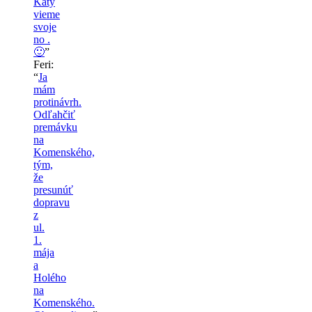
Katy
vieme
svoje
no .
🙂
”
Feri
:
“
Ja
mám
protinávrh.
Odľahčiť
premávku
na
Komenského,
tým,
že
presunúť
dopravu
z
ul.
1.
mája
a
Holého
na
Komenského.