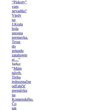
“Piskoty”
vam
nevadila?
Vtedy
na
J.Krala
bola
unosna
premavka.
Teraz
do
pripadu
zatahujete
aj…
”
Jarka
:
“
Mám
návrh.
Treba
jednoznačne
odľahčiť
premávku
na
Komenského.
Čo
tak