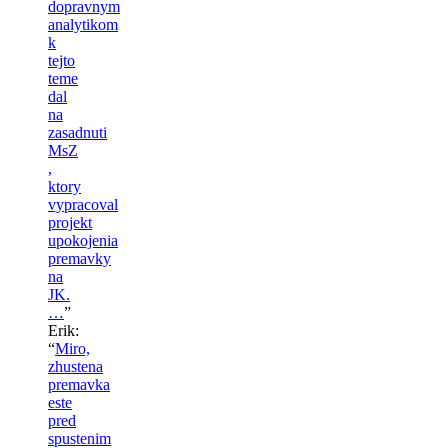
dopravnym
analytikom
k
tejto
teme
dal
na
zasadnuti
MsZ
,
ktory
vypracoval
projekt
upokojenia
premavky
na
JK.
…
”
Erik
:
“
Miro,
zhustena
premavka
este
pred
spustenim