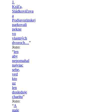
J.
Kráľa,
Sládkovičova
a
Podjavorinskej
parkovali
pekne
vo
vlastných
dvoroch…
”
Jozo
:
“
len
aby
nepomahal
najviac
sebe,
ved
kto
uz
len
dosleduje
charitu
”
Jozo
:
“
A
stale