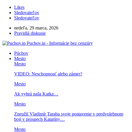
Likes
Sledovateľov
Sledovateľov
nedeľa, 29 marca, 2026
Pravidlá diskusie
Puchov.in - Informácie bez cenzúry
Púchov
Mesto
Mesto
VIDEO: Neschopnosť alebo zámer?
Mesto
Ak vyhrá naša Katka…
Mesto
Zneužil Vladimír Taraba svoje postavenie v predvolebnom
boji v prospech Kataríny…
Mesto