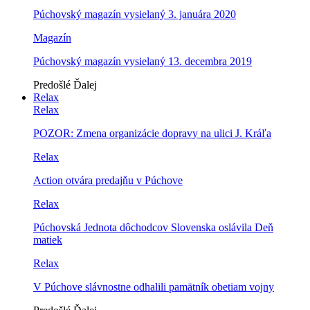
Púchovský magazín vysielaný 3. januára 2020
Magazín
Púchovský magazín vysielaný 13. decembra 2019
Predošlé
Ďalej
Relax
Relax
POZOR: Zmena organizácie dopravy na ulici J. Kráľa
Relax
Action otvára predajňu v Púchove
Relax
Púchovská Jednota dôchodcov Slovenska oslávila Deň
matiek
Relax
V Púchove slávnostne odhalili pamätník obetiam vojny