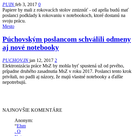
PUIN
feb 3, 2017
0
Papiere by mali z rokovacích stolov zmiznúť - od apríla budú mať
poslanci podklady k rokovaniu v notebookoch, ktoré dostanú na
svoju prácu.
Mesto
Púchovským poslancom schválili odmeny
aj nové notebooky
PUCHOV.IN
jan 12, 2017
2
Elektronizácia práce MsZ by mohla byť spustená už od prvého,
prípadne druhého zasadnutia MsZ v roku 2017. Poslanci tento krok
privítali, no padli aj názory, že majú vlastné notebooky a ďalšie
nepotrebujú.
NAJNOVŠIE KOMENTÁRE
Anonym
:
“
Ehm
. O