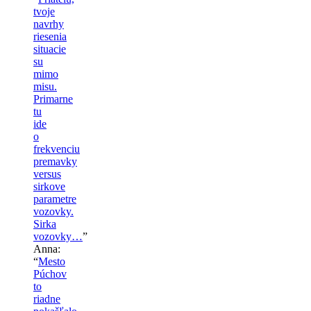
tvoje
navrhy
riesenia
situacie
su
mimo
misu.
Primarne
tu
ide
o
frekvenciu
premavky
versus
sirkove
parametre
vozovky.
Sirka
vozovky…
”
Anna
:
“
Mesto
Púchov
to
riadne