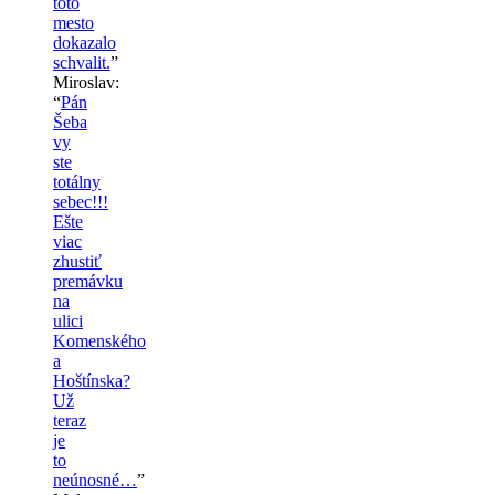
toto
mesto
dokazalo
schvalit.
”
Miroslav
:
“
Pán
Šeba
vy
ste
totálny
sebec!!!
Ešte
viac
zhustiť
premávku
na
ulici
Komenského
a
Hoštínska?
Už
teraz
je
to
neúnosné…
”