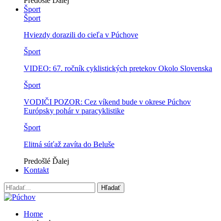
Predošlé
Ďalej
Šport
Šport
Hviezdy dorazili do cieľa v Púchove
Šport
VIDEO: 67. ročník cyklistických pretekov Okolo Slovenska
Šport
VODIČI POZOR: Cez víkend bude v okrese Púchov
Európsky pohár v paracyklistike
Šport
Elitná súťaž zavíta do Beluše
Predošlé
Ďalej
Kontakt
Home