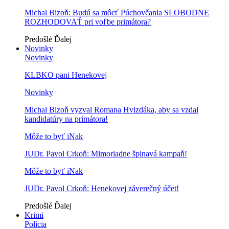
Michal Bizoň: Budú sa môcť Púchovčania SLOBODNE
ROZHODOVAŤ pri voľbe primátora?
Predošlé
Ďalej
Novinky
Novinky
KLBKO pani Henekovej
Novinky
Michal Bizoň vyzval Romana Hvizdáka, aby sa vzdal
kandidatúry na primátora!
Môže to byť iNak
JUDr. Pavol Crkoň: Mimoriadne špinavá kampaň!
Môže to byť iNak
JUDr. Pavol Crkoň: Henekovej záverečný účet!
Predošlé
Ďalej
Krimi
Polícia