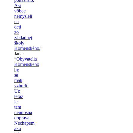
pokašľalo.
Asi
vôbec
nemysleli
na
deti
zo
základnej
školy
Komenského.
”
Jana
:
“
Obyvatelia
Komenskeho
by
sa
mali
vzburit.
Uz
teraz
je
tam
neunosna
doprava.
Nechapem
ako