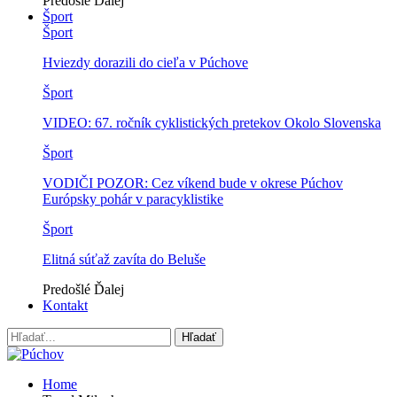
Predošlé
Ďalej
Šport
Šport
Hviezdy dorazili do cieľa v Púchove
Šport
VIDEO: 67. ročník cyklistických pretekov Okolo Slovenska
Šport
VODIČI POZOR: Cez víkend bude v okrese Púchov
Európsky pohár v paracyklistike
Šport
Elitná súťaž zavíta do Beluše
Predošlé
Ďalej
Kontakt
Home