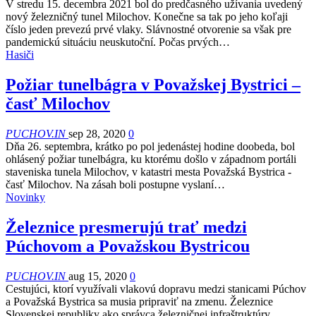
V stredu 15. decembra 2021 bol do predčasného užívania uvedený
nový železničný tunel Milochov. Konečne sa tak po jeho koľaji
číslo jeden prevezú prvé vlaky. Slávnostné otvorenie sa však pre
pandemickú situáciu neuskutoční. Počas prvých…
Hasiči
Požiar tunelbágra v Považskej Bystrici –
časť Milochov
PUCHOV.IN
sep 28, 2020
0
Dňa 26. septembra, krátko po pol jedenástej hodine doobeda, bol
ohlásený požiar tunelbágra, ku ktorému došlo v západnom portáli
staveniska tunela Milochov, v katastri mesta Považská Bystrica -
časť Milochov. Na zásah boli postupne vyslaní…
Novinky
Železnice presmerujú trať medzi
Púchovom a Považskou Bystricou
PUCHOV.IN
aug 15, 2020
0
Cestujúci, ktorí využívali vlakovú dopravu medzi stanicami Púchov
a Považská Bystrica sa musia pripraviť na zmenu. Železnice
Slovenskej republiky ako správca železničnej infraštruktúry