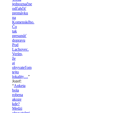
jednoznačne
odľahčiť
premávku
na
Komenského.
Čo
tak
presunúť
dopravu
Pod
Lachovec.
Verím,
že
aj
obyvateľom
tejto
lokality…
”
Jozef
:
“
Anketa
bola
robena
akoze
kde?
Medzi
obyvatelmi