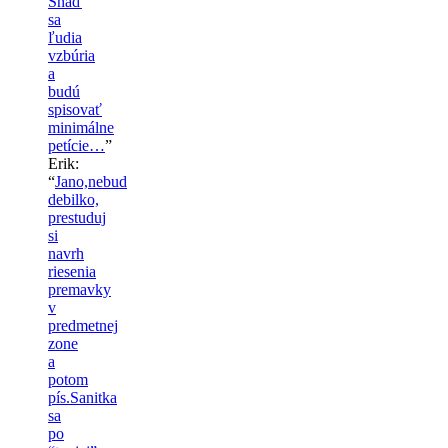
Snáď
sa
ľudia
vzbúria
a
budú
spisovať
minimálne
petície…
”
Erik
:
“
Jano,nebud
debilko,
prestuduj
si
navrh
riesenia
premavky
v
predmetnej
zone
a
potom
pís.Sanitka
sa
po