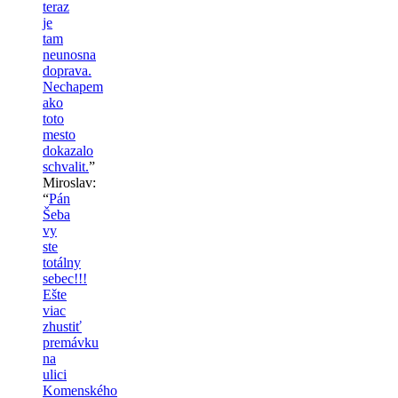
teraz
je
tam
neunosna
doprava.
Nechapem
ako
toto
mesto
dokazalo
schvalit.
”
Miroslav
:
“
Pán
Šeba
vy
ste
totálny
sebec!!!
Ešte
viac
zhustiť
premávku
na
ulici
Komenského