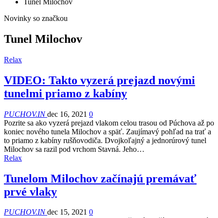
Tunel Milochov
Novinky so značkou
Tunel Milochov
Relax
VIDEO: Takto vyzerá prejazd novými
tunelmi priamo z kabíny
PUCHOV.IN
dec 16, 2021
0
Pozrite sa ako vyzerá prejazd vlakom celou trasou od Púchova až po
koniec nového tunela Milochov a späť. Zaujímavý pohľad na trať a
to priamo z kabíny rušňovodiča. Dvojkoľajný a jednorúrový tunel
Milochov sa razil pod vrchom Stavná. Jeho…
Relax
Tunelom Milochov začínajú premávať
prvé vlaky
PUCHOV.IN
dec 15, 2021
0