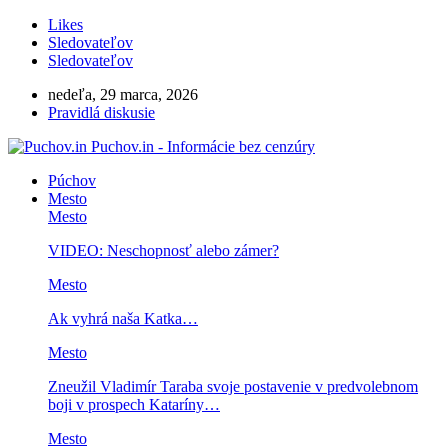
Likes
Sledovateľov
Sledovateľov
nedeľa, 29 marca, 2026
Pravidlá diskusie
Puchov.in - Informácie bez cenzúry
Púchov
Mesto
Mesto
VIDEO: Neschopnosť alebo zámer?
Mesto
Ak vyhrá naša Katka…
Mesto
Zneužil Vladimír Taraba svoje postavenie v predvolebnom
boji v prospech Kataríny…
Mesto