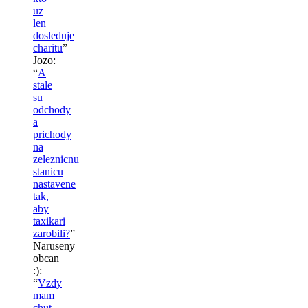
uz
len
dosleduje
charitu
”
Jozo
:
“
A
stale
su
odchody
a
prichody
na
zeleznicnu
stanicu
nastavene
tak,
aby
taxikari
zarobili?
”
Naruseny
obcan
:)
:
“
Vzdy
mam
chut