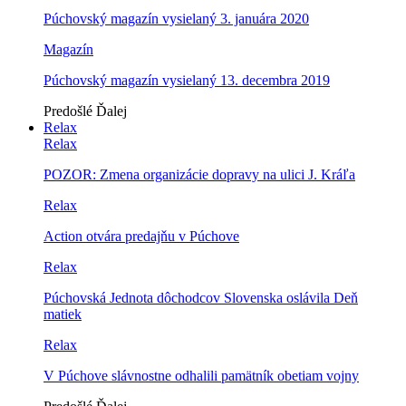
Púchovský magazín vysielaný 3. januára 2020
Magazín
Púchovský magazín vysielaný 13. decembra 2019
Predošlé
Ďalej
Relax
Relax
POZOR: Zmena organizácie dopravy na ulici J. Kráľa
Relax
Action otvára predajňu v Púchove
Relax
Púchovská Jednota dôchodcov Slovenska oslávila Deň
matiek
Relax
V Púchove slávnostne odhalili pamätník obetiam vojny