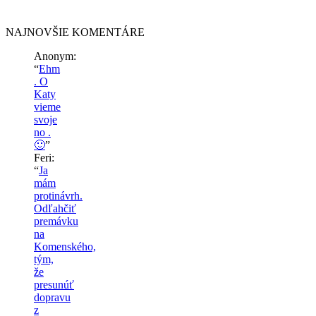
NAJNOVŠIE KOMENTÁRE
Anonym
:
“
Ehm
. O
Katy
vieme
svoje
no .
🙂
”
Feri
:
“
Ja
mám
protinávrh.
Odľahčiť
premávku
na
Komenského,
tým,
že
presunúť
dopravu
z