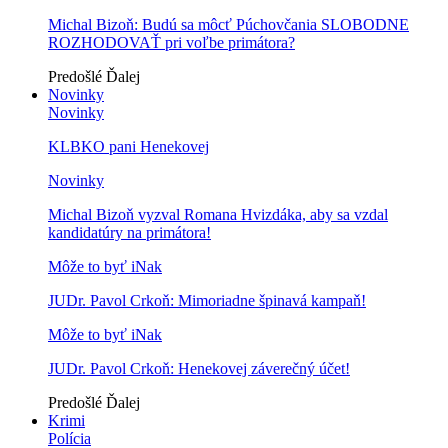
Michal Bizoň: Budú sa môcť Púchovčania SLOBODNE
ROZHODOVAŤ pri voľbe primátora?
Predošlé
Ďalej
Novinky
Novinky
KLBKO pani Henekovej
Novinky
Michal Bizoň vyzval Romana Hvizdáka, aby sa vzdal
kandidatúry na primátora!
Môže to byť iNak
JUDr. Pavol Crkoň: Mimoriadne špinavá kampaň!
Môže to byť iNak
JUDr. Pavol Crkoň: Henekovej záverečný účet!
Predošlé
Ďalej
Krimi
Polícia