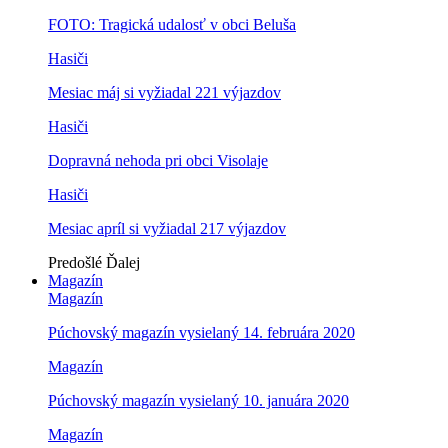
FOTO: Tragická udalosť v obci Beluša
Hasiči
Mesiac máj si vyžiadal 221 výjazdov
Hasiči
Dopravná nehoda pri obci Visolaje
Hasiči
Mesiac apríl si vyžiadal 217 výjazdov
Predošlé
Ďalej
Magazín
Magazín
Púchovský magazín vysielaný 14. februára 2020
Magazín
Púchovský magazín vysielaný 10. januára 2020
Magazín