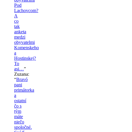
Pod
Lachovcom?
A
co
tak
anketa
medzi
obyvatelmi
Komenskeho
a
Hostinskej?
To
asi…
”
Zuzana
:
“
Bravó
pani
primátorka
a
ostatní
čo s
tým
máte
niečo
spoločné.