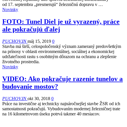
od 17. septembra „presmerujú“ železničnú dopravu v …
Novinky
FOTO: Tunel Diel je už vyrazený, práce
ale pokračujú ďalej
PUCHOV.IN
máj 15, 2019
0
Stavba má širší, celospoločenský význam zameraný predovšetkým
na prínosy v oblasti environmentálnej, sociálnej a ekonomickej
udržateľnosti rastu s osobitným dôrazom na ochranu a zlepšenie
životného prostredia.
Novinky
VIDEO: Ako pokračuje razenie tunelov a
budovanie mostov?
PUCHOV.IN
okt 30, 2018
0
Práce na investične aj technicky najnáročnejšej stavbe ŽSR od ich
samostatnosti pokračujú. Vybudovaním modernej železničnej trate
na 16 kilometrovom úseku potrvá takmer 40 mesiacov.