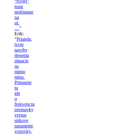
“tvojej”
trase
nedostane
na
ul.
…
”
Erik
:
“
Priatelu,
tvoje
navrhy
riesenia
situacie
su
mimo
misu.
Primarne
tu
ide
o
frekvenciu
premavky
versus
sirkove
parametre
vozovky.